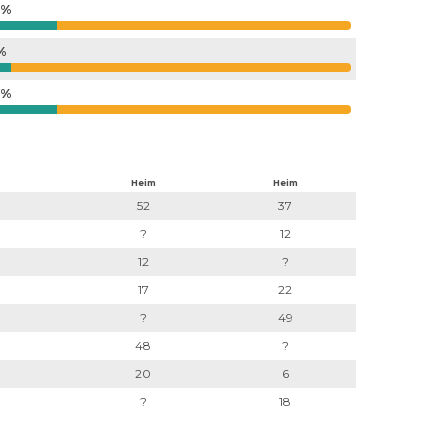
3%
6%
3%
Heim
Heim
52
37
?
12
12
?
17
22
?
49
48
?
20
6
?
18