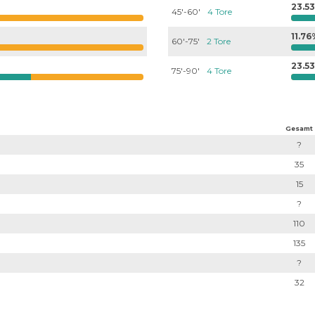
23.5
45'-60'
4 Tore
11.7
60'-75'
2 Tore
23.5
75'-90'
4 Tore
Gesamt
?
35
15
?
110
135
?
32