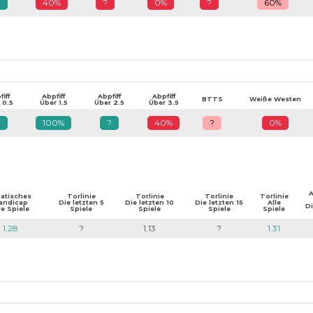
?
40%
?
0%
?
60%
iff
Abpfiff
Abpfiff
Abpfiff
BTTS
Weiße Westen
 0.5
Über 1.5
Über 2.5
Über 3.5
?
100%
?
40%
?
0%
A
iatisches
Torlinie
Torlinie
Torlinie
Torlinie
andicap
Die letzten 5
Die letzten 10
Die letzten 15
Alle
Di
le Spiele
Spiele
Spiele
Spiele
Spiele
1.28
?
1.13
?
1.31