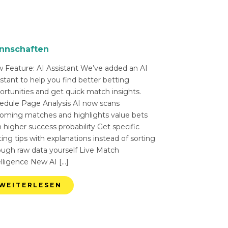
nnschaften
 Feature: AI Assistant We’ve added an AI
istant to help you find better betting
ortunities and get quick match insights.
edule Page Analysis AI now scans
oming matches and highlights value bets
 higher success probability Get specific
ing tips with explanations instead of sorting
ough raw data yourself Live Match
elligence New AI […]
WEITERLESEN