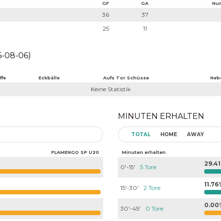
GF
GA
Num
36
37
25
11
-08-06)
ffe
Eckbälle
Aufs Tor Schüsse
Neb
Keine Statistik
MINUTEN ERHALTEN
TOTAL
HOME
AWAY
FLAMENGO SP U20
Minuten erhalten
29.4
0'-15'
5 Tore
11.7
15'-30'
2 Tore
0.00
30'-45'
0 Tore