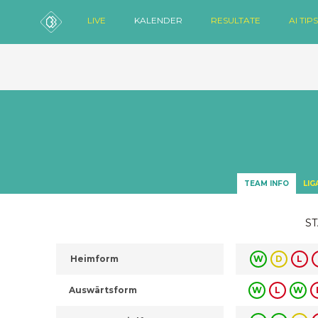
LIVE
KALENDER
RESULTATE
AI TIPS
TEAM INFO
LIG
ST
Heimform
W
D
L
Auswärtsform
W
L
W