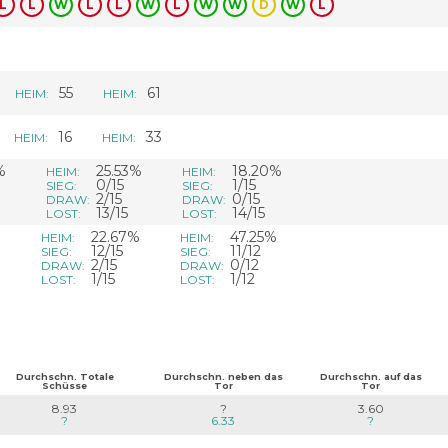
L
L
W
L
L
W
L
W
W
D
W
L
55
61
HEIM:
HEIM:
16
33
HEIM:
HEIM:
%
25.53%
18.20%
HEIM:
HEIM:
0/15
1/15
SIEG:
SIEG:
2/15
0/15
DRAW:
DRAW:
13/15
14/15
LOST:
LOST:
%
22.67%
47.25%
HEIM:
HEIM:
12/15
11/12
SIEG:
SIEG:
2/15
0/12
DRAW:
DRAW:
1/15
1/12
LOST:
LOST:
Durchschn. Totale
Durchschn. neben das
Durchschn. auf das
Schüsse
Tor
Tor
8.93
?
3.60
?
6.33
?