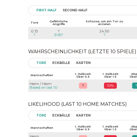
FIRST-HALF
SECOND-HALF
Gefährliche
Schüsse, um ein Tor zu
Tore
Angriffe
erzielen
0.13
?
24.50
?
31.87
?
WAHRSCHEINLICHKEIT (LETZTE 10 SPIELE)
TORE
ECKBÄLLE
KARTEN
1. Halbzeit
1. Halbzeit
Abpf
Mannschaften
Über 0.5
Über 1.5
Über
Heim / Heim
?
10%
Based on last 10
LIKELIHOOD (LAST 10 HOME MATCHES)
TORE
ECKBÄLLE
KARTEN
1. Halbzeit
1. Halbzeit
Abpf
Mannschaften
Über 0.5
Über 1.5
Über
Heim