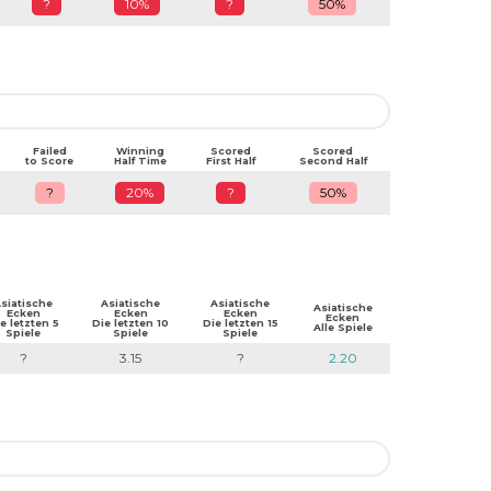
?
10%
?
50%
Failed
Winning
Scored
Scored
to Score
Half Time
First Half
Second Half
?
20%
?
50%
siatische
Asiatische
Asiatische
Asiatische
Ecken
Ecken
Ecken
Ecken
e letzten 5
Die letzten 10
Die letzten 15
Alle Spiele
Spiele
Spiele
Spiele
?
3.15
?
2.20