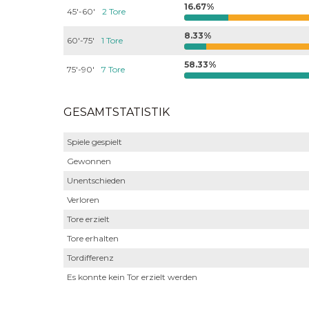
16.67%
45'-60'
2 Tore
8.33%
60'-75'
1 Tore
58.33%
75'-90'
7 Tore
GESAMTSTATISTIK
Spiele gespielt
Gewonnen
Unentschieden
Verloren
Tore erzielt
Tore erhalten
Tordifferenz
Es konnte kein Tor erzielt werden