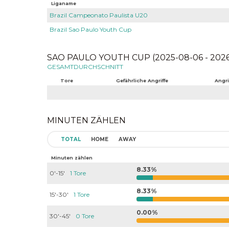
Liganame
Brazil Campeonato Paulista U20
Brazil Sao Paulo Youth Cup
SAO PAULO YOUTH CUP (2025-08-06 - 2026
GESAMTDURCHSCHNITT
Tore
Gefährliche Angriffe
Angri
MINUTEN ZÄHLEN
TOTAL
HOME
AWAY
Minuten zählen
8.33%
0'-15'
1 Tore
8.33%
15'-30'
1 Tore
0.00%
30'-45'
0 Tore