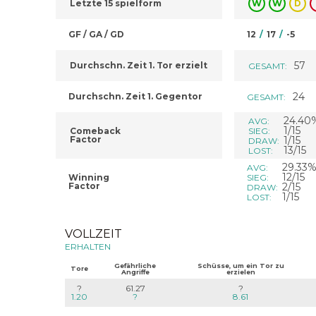
Letzte 15 spielform
W
W
D
GF / GA / GD
12
/
17
/
-5
57
Durchschn. Zeit 1. Tor erzielt
GESAMT:
24
Durchschn. Zeit 1. Gegentor
GESAMT:
24.40
AVG:
1/15
Comeback
SIEG:
Factor
1/15
DRAW:
13/15
LOST:
29.33
AVG:
12/15
Winning
SIEG:
Factor
2/15
DRAW:
1/15
LOST:
VOLLZEIT
ERHALTEN
Gefährliche
Schüsse, um ein Tor zu
Tore
Angriffe
erzielen
?
61.27
?
1.20
?
8.61