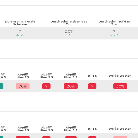
Durchschn. Totale
Durchschn. neben das
Durchschn. auf das
Schüsse
Tor
Tor
?
2.07
?
4.53
?
2.20
iff
Abpfiff
Abpfiff
Abpfiff
BTTS
Weiße Westen
 0.5
Über 1.5
Über 2.5
Über 3.5
?
70%
?
20%
?
30%
iff
Abpfiff
Abpfiff
Abpfiff
BTTS
Weiße Westen
 0.5
Über 1.5
Über 2.5
Über 3.5