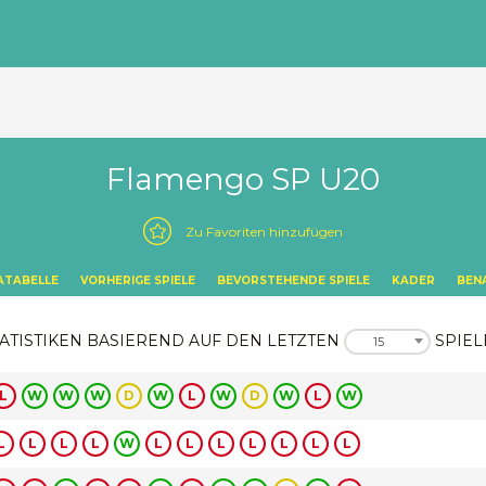
Flamengo SP U20
Zu Favoriten hinzufügen
ATABELLE
VORHERIGE SPIELE
BEVORSTEHENDE SPIELE
KADER
BEN
ATISTIKEN BASIEREND AUF DEN LETZTEN
SPIEL
15
L
W
W
W
D
W
L
W
D
W
L
W
L
L
L
L
W
L
L
L
L
L
L
L