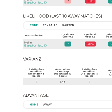
?
10%
Based on last 10
LIKELIHOOD (LAST 10 AWAY MATCHES)
TORE
ECKBÄLLE
KARTEN
1. Halbzeit
1. Halbzeit
Abpf
Mannschaften
Über 0.5
Über 1.5
Über
Heim
?
30%
Based on last 10
VARIANZ
Asiatisches
Asiatisches
Asiatisches
As
Handicap
Handicap
Handicap
H
Die letzten 5
Die letzten 10
Die letzten 15
Al
Spiele
Spiele
Spiele
?
1.43
?
ADVANTAGE
HOME
AWAY