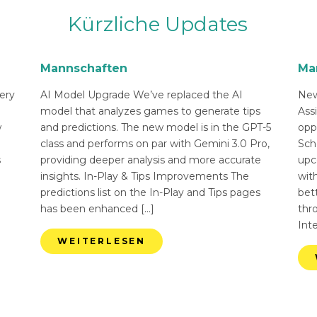
Kürzliche Updates
Mannschaften
Ma
ery
AI Model Upgrade We’ve replaced the AI
New
n
model that analyzes games to generate tips
Ass
w
and predictions. The new model is in the GPT-5
opp
class and performs on par with Gemini 3.0 Pro,
Sch
s
providing deeper analysis and more accurate
upc
insights. In-Play & Tips Improvements The
with
predictions list on the In-Play and Tips pages
bett
has been enhanced […]
thr
Int
WEITERLESEN