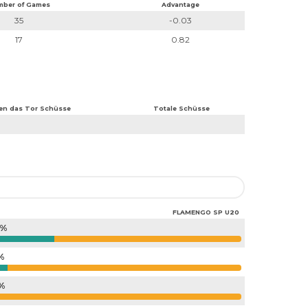
ber of Games
Advantage
35
-0.03
17
0.82
en das Tor Schüsse
Totale Schüsse
FLAMENGO SP U20
1%
6%
%