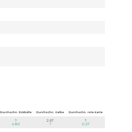
Durchschn. Eckbälle
Durchschn. Gelbe
Durchschn. rote Karte
?
2.67
?
4.80
?
0.27