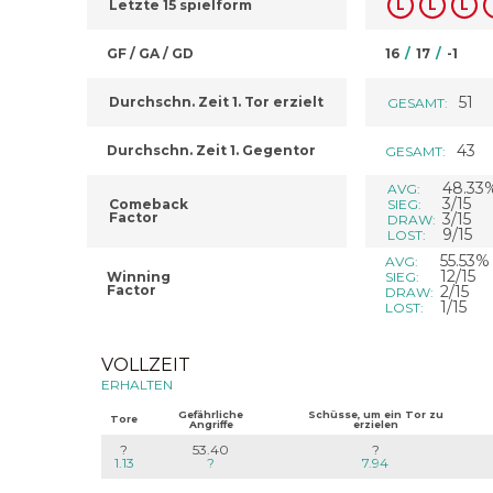
Letzte 15 spielform
L
L
L
GF / GA / GD
16
/
17
/
-1
51
Durchschn. Zeit 1. Tor erzielt
GESAMT:
43
Durchschn. Zeit 1. Gegentor
GESAMT:
48.33
AVG:
3/15
Comeback
SIEG:
Factor
3/15
DRAW:
9/15
LOST:
55.53%
AVG:
12/15
Winning
SIEG:
Factor
2/15
DRAW:
1/15
LOST:
VOLLZEIT
ERHALTEN
Gefährliche
Schüsse, um ein Tor zu
Tore
Angriffe
erzielen
?
53.40
?
1.13
?
7.94