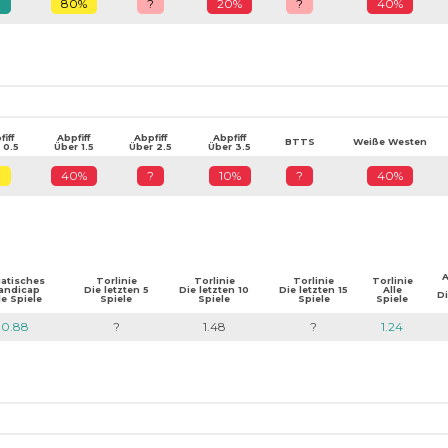
?
80%
?
20%
?
40%
iff
Abpfiff
Abpfiff
Abpfiff
BTTS
Weiße Westen
 0.5
Über 1.5
Über 2.5
Über 3.5
?
40%
?
10%
?
40%
A
iatisches
Torlinie
Torlinie
Torlinie
Torlinie
andicap
Die letzten 5
Die letzten 10
Die letzten 15
Alle
Di
le Spiele
Spiele
Spiele
Spiele
Spiele
0.88
?
1.48
?
1.24