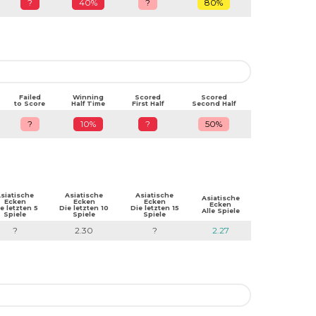
?
40%
?
80%
Failed
Winning
Scored
Scored
to Score
Half Time
First Half
Second Half
?
10%
?
50%
siatische
Asiatische
Asiatische
Asiatische
Ecken
Ecken
Ecken
Ecken
e letzten 5
Die letzten 10
Die letzten 15
Alle Spiele
Spiele
Spiele
Spiele
?
2.30
?
2.27