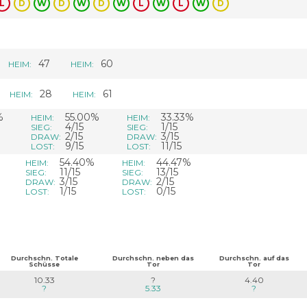
L
D
W
D
W
D
W
L
W
L
W
D
47
60
HEIM:
HEIM:
28
61
HEIM:
HEIM:
%
55.00%
33.33%
HEIM:
HEIM:
4/15
1/15
SIEG:
SIEG:
2/15
3/15
DRAW:
DRAW:
9/15
11/15
LOST:
LOST:
54.40%
44.47%
HEIM:
HEIM:
11/15
13/15
SIEG:
SIEG:
3/15
2/15
DRAW:
DRAW:
1/15
0/15
LOST:
LOST:
Durchschn. Totale
Durchschn. neben das
Durchschn. auf das
Schüsse
Tor
Tor
10.33
?
4.40
?
5.33
?