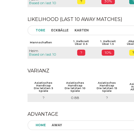
?
30%
Based on last 10
LIKELIHOOD (LAST 10 AWAY MATCHES)
TORE
ECKBÄLLE
KARTEN
1. Halbzeit
1. Halbzeit
Abpf
Mannschaften
Über 0.5
Über 1.5
Über
Heim
?
10%
Based on last 10
VARIANZ
Asiatisches
Asiatisches
Asiatisches
As
Handicap
Handicap
Handicap
H
Die letzten 5
Die letzten 10
Die letzten 15
Al
Spiele
Spiele
Spiele
?
0.88
?
ADVANTAGE
HOME
AWAY