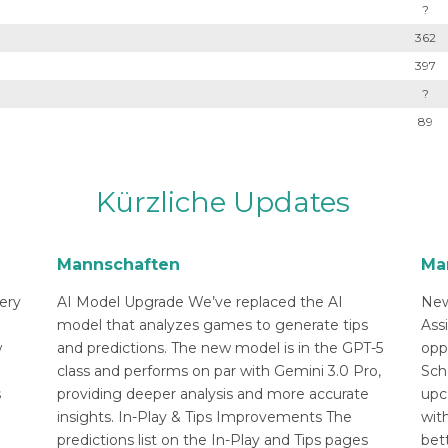
?
362
397
?
89
Kürzliche Updates
Mannschaften
Ma
ery
AI Model Upgrade We’ve replaced the AI
New
n
model that analyzes games to generate tips
Ass
w
and predictions. The new model is in the GPT-5
opp
class and performs on par with Gemini 3.0 Pro,
Sch
s
providing deeper analysis and more accurate
upc
insights. In-Play & Tips Improvements The
with
predictions list on the In-Play and Tips pages
bett