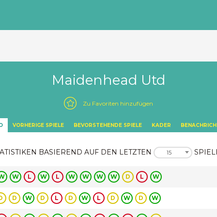
Maidenhead Utd
Zu Favoriten hinzufügen
O
VORHERIGE SPIELE
BEVORSTEHENDE SPIELE
KADER
BENACHRICH
ATISTIKEN BASIEREND AUF DEN LETZTEN
SPIEL
15
W
W
L
W
L
W
W
W
W
D
L
W
D
D
W
D
L
D
W
L
D
W
D
W