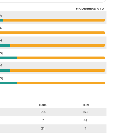
MAIDENHEAD UTD
6%
%
5%
3%
5%
3%
Heim
Heim
134
143
?
41
31
?