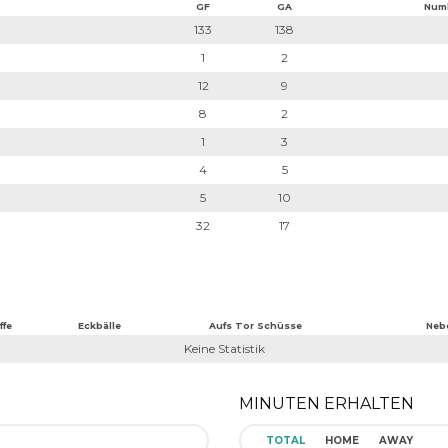
GF
GA
Num
133
138
1
2
12
9
8
2
1
3
4
5
5
10
32
17
ffe
Eckbälle
Aufs Tor Schüsse
Neb
Keine Statistik
MINUTEN ERHALTEN
TOTAL
HOME
AWAY