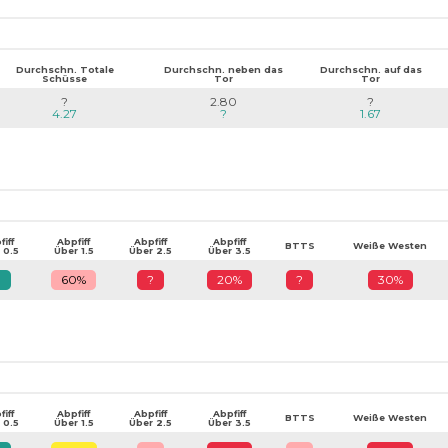
Durchschn. Totale
Durchschn. neben das
Durchschn. auf das
Schüsse
Tor
Tor
?
2.80
?
4.27
?
1.67
iff
Abpfiff
Abpfiff
Abpfiff
BTTS
Weiße Westen
 0.5
Über 1.5
Über 2.5
Über 3.5
?
60%
?
20%
?
30%
iff
Abpfiff
Abpfiff
Abpfiff
BTTS
Weiße Westen
 0.5
Über 1.5
Über 2.5
Über 3.5