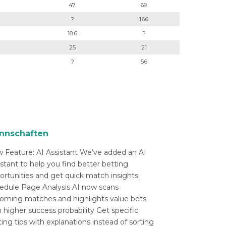
47
69
?
166
186
?
25
21
?
56
nnschaften
 Feature: AI Assistant We’ve added an AI
istant to help you find better betting
ortunities and get quick match insights.
edule Page Analysis AI now scans
oming matches and highlights value bets
 higher success probability Get specific
ing tips with explanations instead of sorting