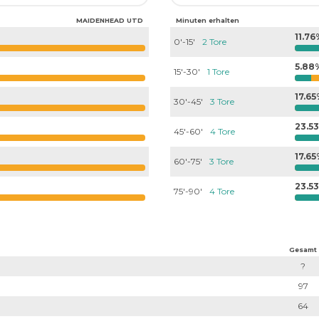
MAIDENHEAD UTD
Minuten erhalten
11.7
0'-15'
2 Tore
5.88
15'-30'
1 Tore
17.6
30'-45'
3 Tore
23.5
45'-60'
4 Tore
17.6
60'-75'
3 Tore
23.5
75'-90'
4 Tore
Gesamt
?
97
64