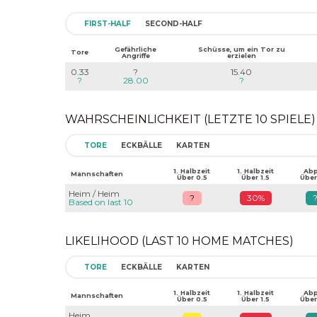
FIRST-HALF
SECOND-HALF
Gefährliche
Schüsse, um ein Tor zu
Tore
Angriffe
erzielen
0.33
?
15.40
?
28.00
?
WAHRSCHEINLICHKEIT (LETZTE 10 SPIELE)
TORE
ECKBÄLLE
KARTEN
1. Halbzeit
1. Halbzeit
Abpf
Mannschaften
Über 0.5
Über 1.5
Über
Heim / Heim
?
30%
Based on last 10
LIKELIHOOD (LAST 10 HOME MATCHES)
TORE
ECKBÄLLE
KARTEN
1. Halbzeit
1. Halbzeit
Abpf
Mannschaften
Über 0.5
Über 1.5
Über
Heim