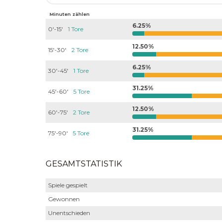
Minuten zählen
6.25%
0'-15'
1 Tore
12.50%
15'-30'
2 Tore
6.25%
30'-45'
1 Tore
31.25%
45'-60'
5 Tore
12.50%
60'-75'
2 Tore
31.25%
75'-90'
5 Tore
GESAMTSTATISTIK
Spiele gespielt
Gewonnen
Unentschieden