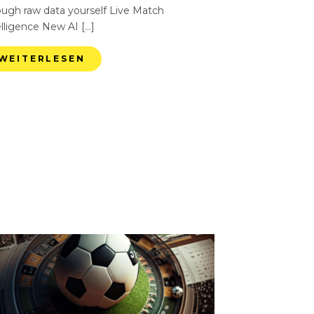
ough raw data yourself Live Match
elligence New AI […]
WEITERLESEN