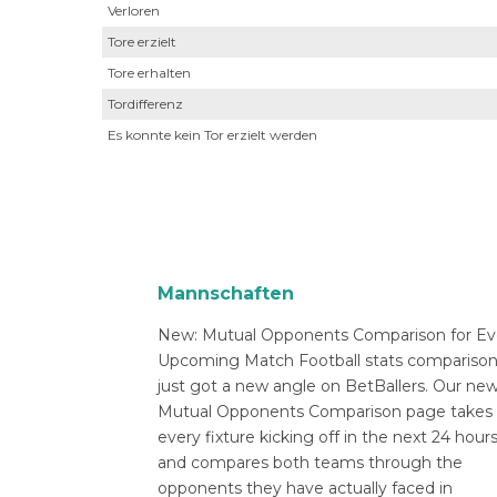
Verloren
Tore erzielt
Tore erhalten
Tordifferenz
Es konnte kein Tor erzielt werden
Mannschaften
New: Mutual Opponents Comparison for Ev
Upcoming Match Football stats compariso
just got a new angle on BetBallers. Our ne
Mutual Opponents Comparison page takes
every fixture kicking off in the next 24 hour
and compares both teams through the
opponents they have actually faced in