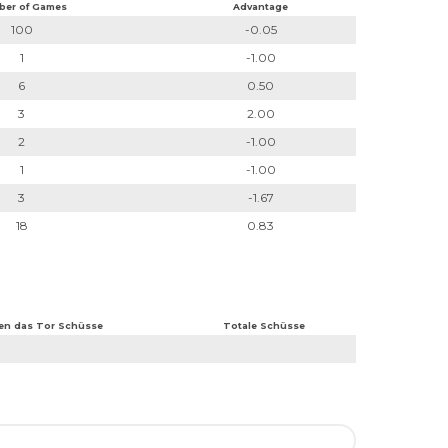
ber of Games
Advantage
100
-0.05
1
-1.00
6
0.50
3
2.00
2
-1.00
1
-1.00
3
-1.67
18
0.83
en das Tor Schüsse
Totale Schüsse