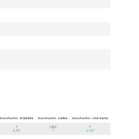
Durchschn. Eckbälle
Durchschn. Gelbe
Durchschn. rote Karte
?
1.60
?
5.33
?
0.07