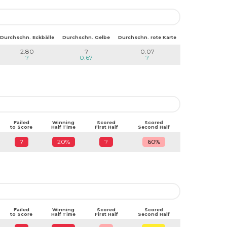
Durchschn. Eckbälle
Durchschn. Gelbe
Durchschn. rote Karte
2.80
?
0.07
?
0.67
?
Failed
Winning
Scored
Scored
to Score
Half Time
First Half
Second Half
?
20%
?
60%
Failed
Winning
Scored
Scored
to Score
Half Time
First Half
Second Half