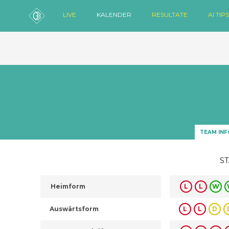
LIVE
KALENDER
RESULTATE
AI TIPS
TEAM INF
ST
Heimform
L
L
W
Auswärtsform
L
L
D