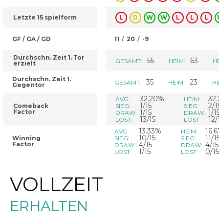
Letzte 15 spielform
L
D
W
W
L
L
L
GF / GA / GD
11
/
20
/
-9
Durchschn. Zeit 1. Tor
55
63
GESAMT:
HEIM:
H
erzielt
Durchschn. Zeit 1.
35
23
GESAMT:
HEIM:
HE
Gegentor
32.20%
32
AVG:
HEIM:
1/15
2/1
Comeback
SIEG:
SIEG:
Factor
1/15
1/1
DRAW:
DRAW:
13/15
12/
LOST:
LOST:
13.33%
16.
AVG:
HEIM:
10/15
11/1
Winning
SIEG:
SIEG:
Factor
4/15
4/15
DRAW:
DRAW:
1/15
0/15
LOST:
LOST:
VOLLZEIT
ERHALTEN