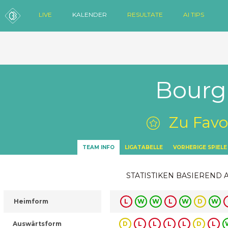
LIVE
KALENDER
RESULTATE
AI TIPS
Bourg
Zu Favo
TEAM INFO
LIGATABELLE
VORHERIGE SPIELE
STATISTIKEN BASIEREND 
Heimform
L
W
W
L
W
D
W
Auswärtsform
D
L
L
L
L
D
L