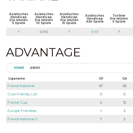
Asiatisches
Asiatisches
Asiatisches
Asiatisches
Torlinie
Handicap
Handicap
Handicap
Handicap
Die letzten
Die letzten
Die letzten
Die letzten
Alle Spiele
5 Spiele
5 Spiele
10 Spiele
15 Spiele
?
0.90
?
0.93
?
ADVANTAGE
HOME
AWAY
Liganame
GF
GA
France National
67
65
Club Friendly List
0
0
France Cup
2
12
Europe Friendlies
1
2
France National 2
7
2