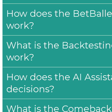
How does the BetBaller
work?
What is the Backtesti
work?
How does the AI Assis
decisions?
What is the Comeback 