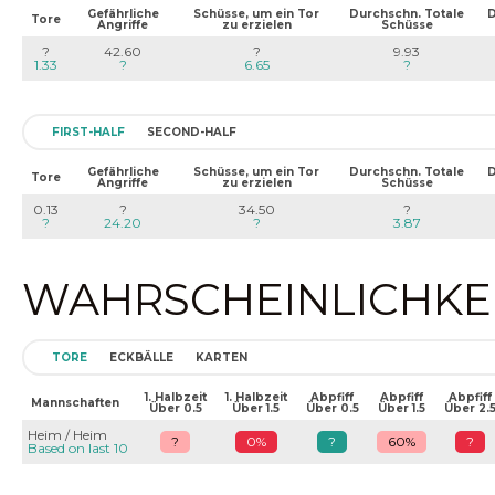
Gefährliche
Schüsse, um ein Tor
Durchschn. Totale
D
Tore
Angriffe
zu erzielen
Schüsse
?
42.60
?
9.93
1.33
?
6.65
?
FIRST-HALF
SECOND-HALF
Gefährliche
Schüsse, um ein Tor
Durchschn. Totale
D
Tore
Angriffe
zu erzielen
Schüsse
0.13
?
34.50
?
?
24.20
?
3.87
WAHRSCHEINLICHKEIT
TORE
ECKBÄLLE
KARTEN
1. Halbzeit
1. Halbzeit
Abpfiff
Abpfiff
Abpfiff
Mannschaften
Über 0.5
Über 1.5
Über 0.5
Über 1.5
Über 2.
Heim / Heim
?
0%
?
60%
?
Based on last 10