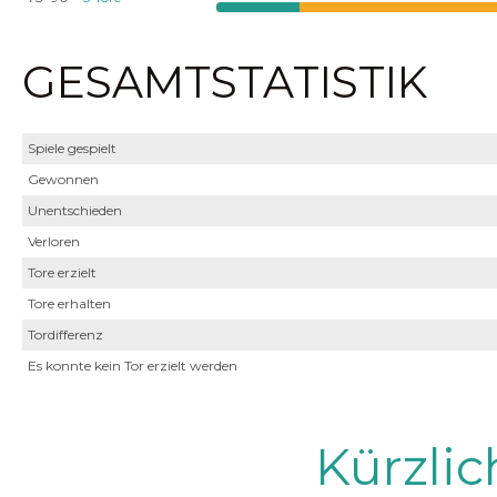
GESAMTSTATISTIK
Spiele gespielt
Gewonnen
Unentschieden
Verloren
Tore erzielt
Tore erhalten
Tordifferenz
Es konnte kein Tor erzielt werden
Kürzli