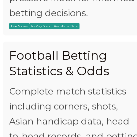
betting decisions.
Live Scores
In-Play Stats
Real-Time Data
Football Betting
Statistics & Odds
Complete match statistics
including corners, shots,
Asian handicap data, head-
to-head records, and bettin