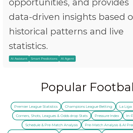
opportunities, and provides
data-driven insights based 
historical patterns and live
statistics.
AI Assistant
Smart Predictions
AI Agent
Popular Footbal
Premier League Statistics
Champions League Betting
La Liga 
Corners, Shots, Leagues & Odds drop Stats
Pressure Index
In-P
Schedule & Pre-Match Analysis
Pre-Match Analysis & AI Pre