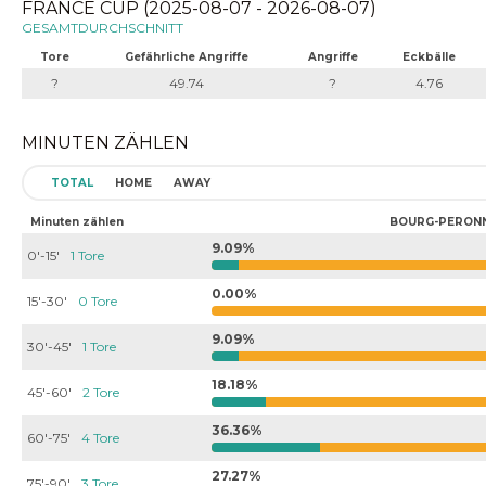
FRANCE CUP (2025-08-07 - 2026-08-07)
GESAMTDURCHSCHNITT
Tore
Gefährliche Angriffe
Angriffe
Eckbälle
?
49.74
?
4.76
MINUTEN ZÄHLEN
TOTAL
HOME
AWAY
Minuten zählen
BOURG-PERON
9.09%
0'-15'
1 Tore
0.00%
15'-30'
0 Tore
9.09%
30'-45'
1 Tore
18.18%
45'-60'
2 Tore
36.36%
60'-75'
4 Tore
27.27%
75'-90'
3 Tore