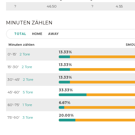
?
46.50
?
4.55
MINUTEN ZÄHLEN
TOTAL
HOME
AWAY
Minuten zählen
SMO
13.33%
0'-15'
2 Tore
13.33%
15'-30'
2 Tore
13.33%
30'-45'
2 Tore
33.33%
45'-60'
5 Tore
6.67%
60'-75'
1 Tore
20.00%
75'-90'
3 Tore