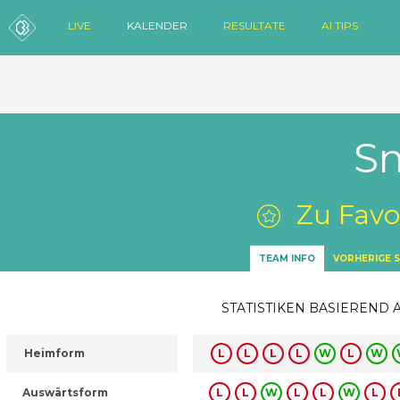
LIVE
KALENDER
RESULTATE
AI TIPS
S
Zu Favo
TEAM INFO
VORHERIGE S
STATISTIKEN BASIEREND 
Heimform
L
L
L
L
W
L
W
Auswärtsform
L
L
W
L
L
W
L