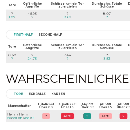
Gefährliche
Schüsse, um ein Tor
Durchschn. Totale
D
Tore
Angriffe
zu erzielen
Schüsse
?
46.93
?
8.07
1.07
?
8.69
?
FIRST-HALF
SECOND-HALF
Gefährliche
Schüsse, um ein Tor
Durchschn. Totale
D
Tore
Angriffe
zu erzielen
Schüsse
0.60
?
7.44
?
?
24.73
?
3.53
WAHRSCHEINLICHKEIT
TORE
ECKBÄLLE
KARTEN
1. Halbzeit
1. Halbzeit
Abpfiff
Abpfiff
Abpfiff
Mannschaften
Über 0.5
Über 1.5
Über 0.5
Über 1.5
Über 2.
Heim / Heim
?
40%
?
60%
?
Based on last 10