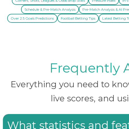
Corners, Shots, Leagues & Odds drop Stats
Pressure Index
In-P
Schedule & Pre-Match Analysis
Pre-Match Analysis & AI Pre
Over 2.5 Goals Predictions
Football Betting Tips
Latest Betting T
Frequently 
Everything you need to know 
live scores, and us
What statistics and fe