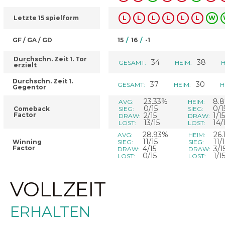
Letzte 15 spielform
L
L
L
L
L
L
W
GF / GA / GD
15
/
16
/
-1
Durchschn. Zeit 1. Tor
34
38
GESAMT:
HEIM:
H
erzielt
Durchschn. Zeit 1.
37
30
GESAMT:
HEIM:
H
Gegentor
23.33%
8.
AVG:
HEIM:
0/15
0/1
Comeback
SIEG:
SIEG:
Factor
2/15
1/15
DRAW:
DRAW:
13/15
14/
LOST:
LOST:
28.93%
26.
AVG:
HEIM:
11/15
11/
Winning
SIEG:
SIEG:
Factor
4/15
3/1
DRAW:
DRAW:
0/15
1/1
LOST:
LOST:
VOLLZEIT
ERHALTEN