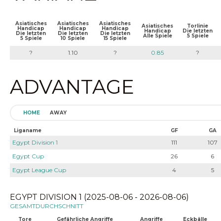
Asiatisches
Asiatisches
Asiatisches
Asiatisches
Torlinie
Handicap
Handicap
Handicap
Handicap
Die letzten
Die letzten
Die letzten
Die letzten
Alle Spiele
5 Spiele
5 Spiele
10 Spiele
15 Spiele
?
1.10
?
0.85
?
ADVANTAGE
HOME
AWAY
Liganame
GF
GA
Egypt Division 1
111
107
Egypt Cup
26
6
Egypt League Cup
4
5
EGYPT DIVISION 1 (2025-08-06 - 2026-08-06)
GESAMTDURCHSCHNITT
Tore
Gefährliche Angriffe
Angriffe
Eckbälle