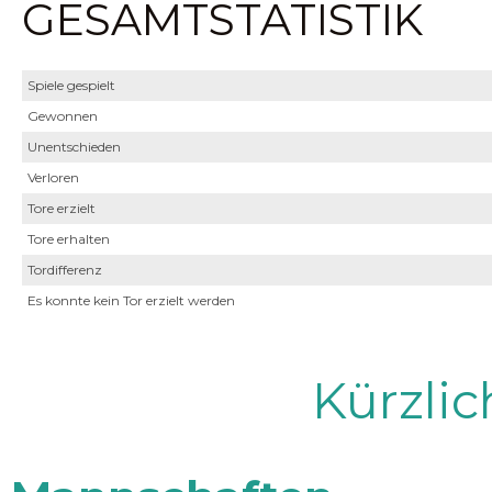
GESAMTSTATISTIK
Spiele gespielt
Gewonnen
Unentschieden
Verloren
Tore erzielt
Tore erhalten
Tordifferenz
Es konnte kein Tor erzielt werden
Kürzli