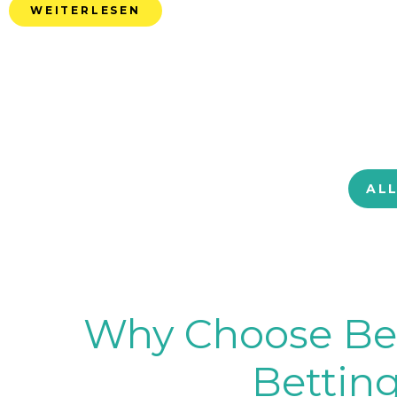
WEITERLESEN
AL
Why Choose BetB
Betting