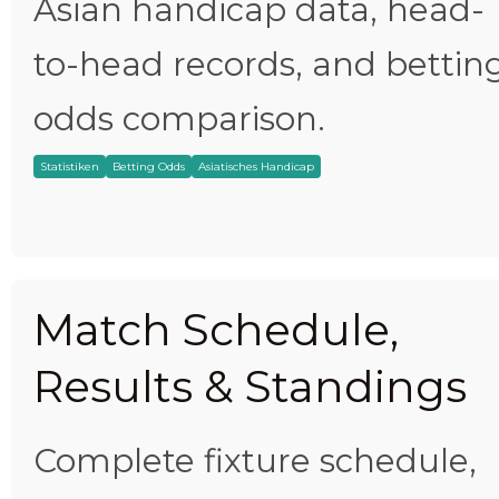
Asian handicap data, head-
to-head records, and bettin
odds comparison.
Statistiken
Betting Odds
Asiatisches Handicap
Match Schedule,
Results & Standings
Complete fixture schedule,