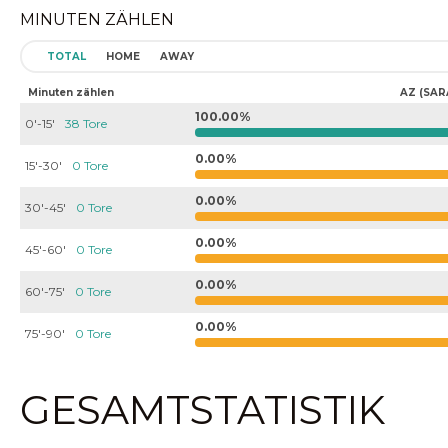
MINUTEN ZÄHLEN
TOTAL
HOME
AWAY
Minuten zählen
AZ (SAR
100.00%
0'-15'
38 Tore
0.00%
15'-30'
0 Tore
0.00%
30'-45'
0 Tore
0.00%
45'-60'
0 Tore
0.00%
60'-75'
0 Tore
0.00%
75'-90'
0 Tore
GESAMTSTATISTIK