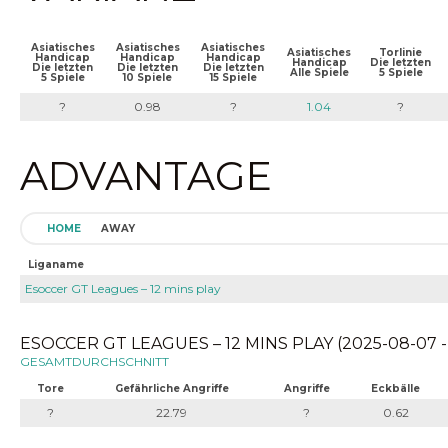
Asiatisches
Asiatisches
Asiatisches
Asiatisches
Torlinie
Handicap
Handicap
Handicap
Handicap
Die letzten
Die letzten
Die letzten
Die letzten
Alle Spiele
5 Spiele
5 Spiele
10 Spiele
15 Spiele
?
0.98
?
1.04
?
ADVANTAGE
HOME
AWAY
Liganame
Esoccer GT Leagues – 12 mins play
ESOCCER GT LEAGUES – 12 MINS PLAY (2025-08-07 -
GESAMTDURCHSCHNITT
Tore
Gefährliche Angriffe
Angriffe
Eckbälle
?
22.79
?
0.62