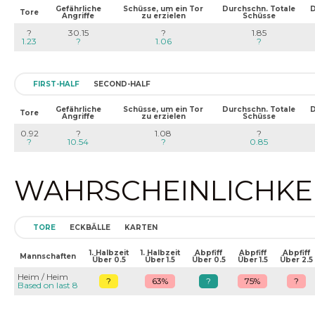
Gefährliche
Schüsse, um ein Tor
Durchschn. Totale
D
Tore
Angriffe
zu erzielen
Schüsse
?
30.15
?
1.85
1.23
?
1.06
?
FIRST-HALF
SECOND-HALF
Gefährliche
Schüsse, um ein Tor
Durchschn. Totale
D
Tore
Angriffe
zu erzielen
Schüsse
0.92
?
1.08
?
?
10.54
?
0.85
WAHRSCHEINLICHKEIT
TORE
ECKBÄLLE
KARTEN
1. Halbzeit
1. Halbzeit
Abpfiff
Abpfiff
Abpfiff
Mannschaften
Über 0.5
Über 1.5
Über 0.5
Über 1.5
Über 2.5
Heim / Heim
?
63%
?
75%
?
Based on last 8