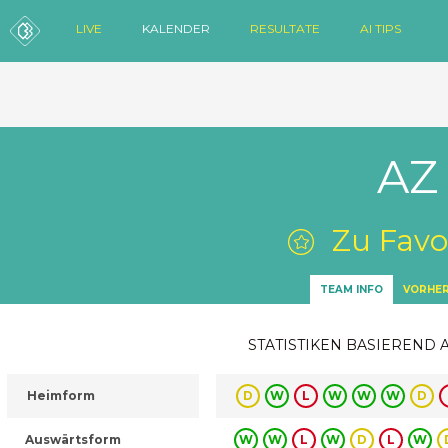
LIVE
KALENDER
RESULTATE
AI TIPS
AZ 
Zu Favo
TEAM INFO
VORHER
STATISTIKEN BASIEREND 
Heimform
D
W
L
W
W
W
D
Auswärtsform
W
W
L
W
D
L
W