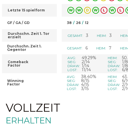
Letzte 15 spielform
W
W
D
W
L
W
L
GF / GA / GD
38
/
26
/
12
Durchschn. Zeit 1. Tor
3
3
GESAMT:
HEIM:
HEI
erzielt
Durchschn. Zeit 1.
6
7
GESAMT:
HEIM:
HEIM
Gegentor
49.29%
50
AVG:
HEIM:
2/14
1/8
Comeback
SIEG:
SIEG:
Factor
1/14
1/8
DRAW:
DRAW:
11/14
6/
LOST:
LOST:
38.40%
43
AVG:
HEIM:
8/15
6/
Winning
SIEG:
SIEG:
Factor
4/15
2/
DRAW:
DRAW:
3/15
2/
LOST:
LOST:
VOLLZEIT
ERHALTEN