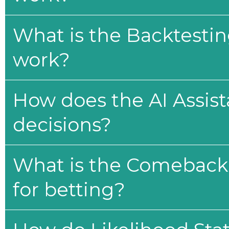
What is the Backtesti
work?
How does the AI Assis
decisions?
What is the Comeback 
for betting?