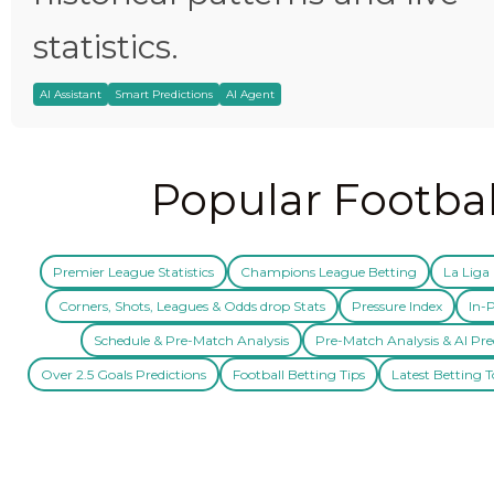
statistics.
AI Assistant
Smart Predictions
AI Agent
Popular Footbal
Premier League Statistics
Champions League Betting
La Liga 
Corners, Shots, Leagues & Odds drop Stats
Pressure Index
In-P
Schedule & Pre-Match Analysis
Pre-Match Analysis & AI Pre
Over 2.5 Goals Predictions
Football Betting Tips
Latest Betting T