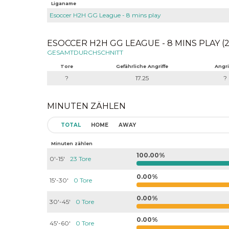
Liganame
Esoccer H2H GG League - 8 mins play
ESOCCER H2H GG LEAGUE - 8 MINS PLAY (2
GESAMTDURCHSCHNITT
Tore
Gefährliche Angriffe
Angri
?
17.25
?
MINUTEN ZÄHLEN
TOTAL
HOME
AWAY
Minuten zählen
100.00%
0'-15'
23 Tore
0.00%
15'-30'
0 Tore
0.00%
30'-45'
0 Tore
0.00%
45'-60'
0 Tore