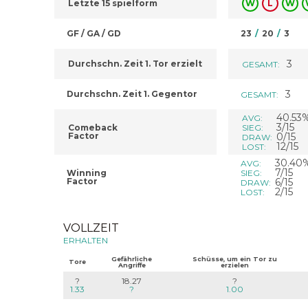
Letzte 15 spielform
W
L
W
GF / GA / GD
23
/
20
/
3
3
Durchschn. Zeit 1. Tor erzielt
GESAMT:
3
Durchschn. Zeit 1. Gegentor
GESAMT:
40.53
AVG:
3/15
Comeback
SIEG:
Factor
0/15
DRAW:
12/15
LOST:
30.40
AVG:
7/15
Winning
SIEG:
Factor
6/15
DRAW:
2/15
LOST:
VOLLZEIT
ERHALTEN
Gefährliche
Schüsse, um ein Tor zu
Tore
Angriffe
erzielen
?
18.27
?
1.33
?
1.00