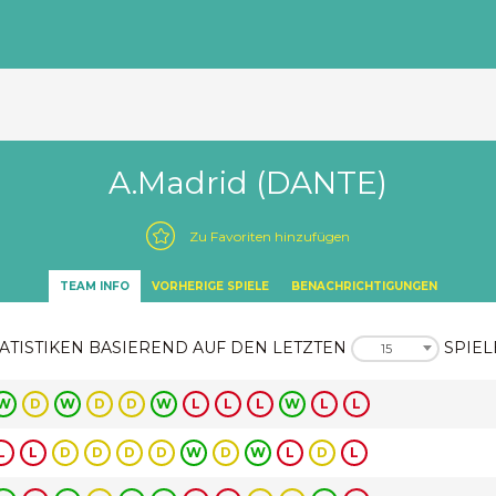
A.Madrid (DANTE)
Zu Favoriten hinzufügen
TEAM INFO
VORHERIGE SPIELE
BENACHRICHTIGUNGEN
ATISTIKEN BASIEREND AUF DEN LETZTEN
SPIEL
15
W
D
W
D
D
W
L
L
L
W
L
L
L
L
D
D
D
D
W
D
W
L
D
L