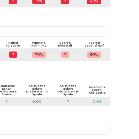
?
10%
?
40%
Failed
Winning
Scored
Scored
to Score
Half Time
First Half
Second Half
?
70%
?
50%
siatische
Asiatische
Asiatische
Asiatische
Ecken
Ecken
Ecken
Ecken
e letzten 5
Die letzten 10
Die letzten 15
Alle Spiele
Spiele
Spiele
Spiele
?
0.00
?
0.00