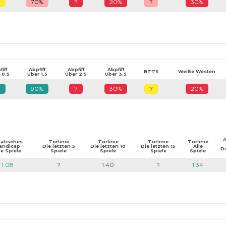
?
70%
?
20%
?
30%
iff
Abpfiff
Abpfiff
Abpfiff
BTTS
Weiße Westen
 0.5
Über 1.5
Über 2.5
Über 3.5
?
90%
?
30%
?
20%
A
iatisches
Torlinie
Torlinie
Torlinie
Torlinie
andicap
Die letzten 5
Die letzten 10
Die letzten 15
Alle
Di
le Spiele
Spiele
Spiele
Spiele
Spiele
1.08
?
1.40
?
1.34