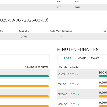
GF
GA
215
246
025-08-08 - 2026-08-08)
ffe
Eckbälle
Aufs Tor Schüsse
Neb
0.76
?
MINUTEN ERHALTEN
TOTAL
HOME
AWAY
A.MADRID (DANTE)
Minuten erhalten
100.
0'-15'
20 Tore
0.00
15'-30'
0 Tore
0.00
30'-45'
0 Tore
0.00
45'-60'
0 Tore