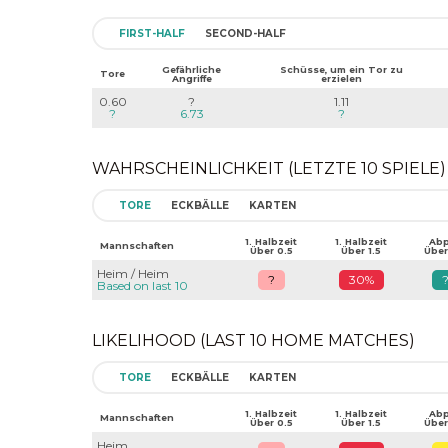
FIRST-HALF
SECOND-HALF
Gefährliche
Schüsse, um ein Tor zu
Tore
Angriffe
erzielen
0.60
?
1.11
?
6.73
?
WAHRSCHEINLICHKEIT (LETZTE 10 SPIELE)
TORE
ECKBÄLLE
KARTEN
1. Halbzeit
1. Halbzeit
Abpf
Mannschaften
Über 0.5
Über 1.5
Über
Heim / Heim
?
30%
Based on last 10
LIKELIHOOD (LAST 10 HOME MATCHES)
TORE
ECKBÄLLE
KARTEN
1. Halbzeit
1. Halbzeit
Abpf
Mannschaften
Über 0.5
Über 1.5
Über
Heim