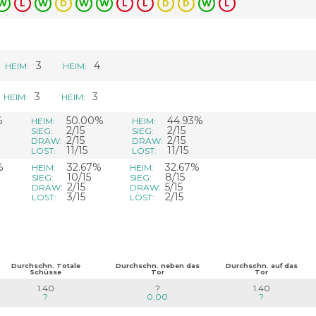
W
L
W
D
W
W
L
L
D
D
W
L
3
4
HEIM:
HEIM:
3
3
HEIM:
HEIM:
%
50.00%
44.93%
HEIM:
HEIM:
2/15
2/15
SIEG:
SIEG:
2/15
2/15
DRAW:
DRAW:
11/15
11/15
LOST:
LOST:
%
32.67%
32.67%
HEIM:
HEIM:
10/15
8/15
SIEG:
SIEG:
2/15
5/15
DRAW:
DRAW:
3/15
2/15
LOST:
LOST:
Durchschn. Totale
Durchschn. neben das
Durchschn. auf das
Schüsse
Tor
Tor
1.40
?
1.40
?
0.00
?