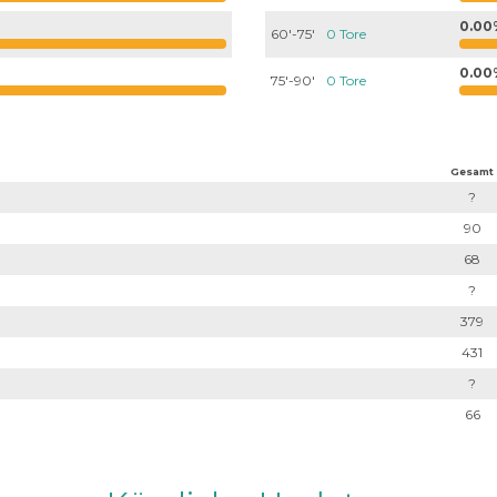
0.00
60'-75'
0 Tore
0.00
75'-90'
0 Tore
Gesamt
?
90
68
?
379
431
?
66