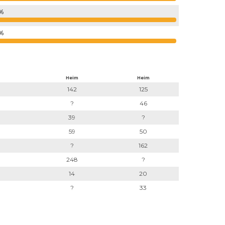
%
%
Heim
Heim
142
125
?
46
39
?
59
50
?
162
248
?
14
20
?
33