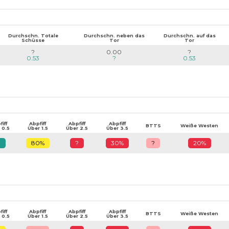
Durchschn. Totale
Durchschn. neben das
Durchschn. auf das
Schüsse
Tor
Tor
?
0.00
?
0.53
?
0.53
iff
Abpfiff
Abpfiff
Abpfiff
BTTS
Weiße Westen
 0.5
Über 1.5
Über 2.5
Über 3.5
?
80%
?
30%
?
20%
iff
Abpfiff
Abpfiff
Abpfiff
BTTS
Weiße Westen
 0.5
Über 1.5
Über 2.5
Über 3.5