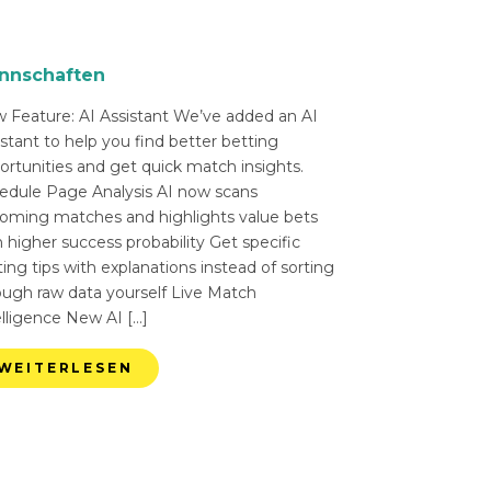
nnschaften
 Feature: AI Assistant We’ve added an AI
istant to help you find better betting
ortunities and get quick match insights.
edule Page Analysis AI now scans
oming matches and highlights value bets
 higher success probability Get specific
ing tips with explanations instead of sorting
ough raw data yourself Live Match
elligence New AI […]
WEITERLESEN