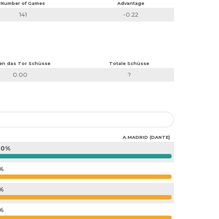
Number of Games
Advantage
141
-0.22
en das Tor Schüsse
Totale Schüsse
0.00
?
A.MADRID (DANTE)
00%
%
%
%