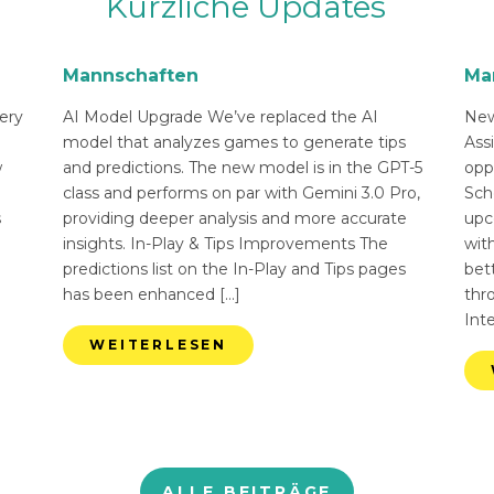
Kürzliche Updates
Mannschaften
Ma
ery
AI Model Upgrade We’ve replaced the AI
New
n
model that analyzes games to generate tips
Ass
w
and predictions. The new model is in the GPT-5
opp
class and performs on par with Gemini 3.0 Pro,
Sch
s
providing deeper analysis and more accurate
upc
insights. In-Play & Tips Improvements The
with
predictions list on the In-Play and Tips pages
bett
has been enhanced […]
thr
Int
WEITERLESEN
ALLE BEITRÄGE