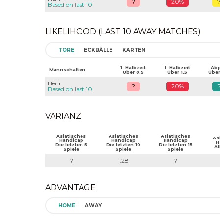
?
20%
Based on last 10
LIKELIHOOD (LAST 10 AWAY MATCHES)
TORE
ECKBÄLLE
KARTEN
1. Halbzeit
1. Halbzeit
Abpf
Mannschaften
Über 0.5
Über 1.5
Über
Heim
?
20%
Based on last 10
VARIANZ
Asiatisches
Asiatisches
Asiatisches
As
Handicap
Handicap
Handicap
H
Die letzten 5
Die letzten 10
Die letzten 15
Al
Spiele
Spiele
Spiele
?
1.28
?
ADVANTAGE
HOME
AWAY