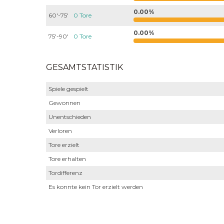
0.00%
60'-75'
0 Tore
0.00%
75'-90'
0 Tore
GESAMTSTATISTIK
Spiele gespielt
Gewonnen
Unentschieden
Verloren
Tore erzielt
Tore erhalten
Tordifferenz
Es konnte kein Tor erzielt werden