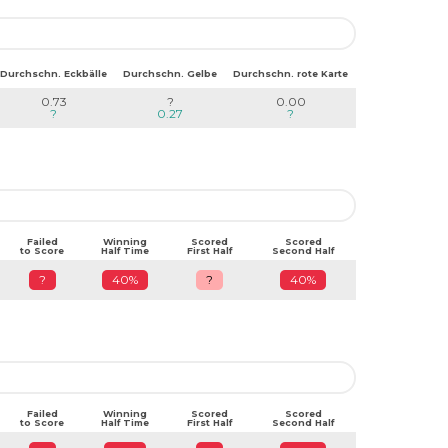
Durchschn. Eckbälle
Durchschn. Gelbe
Durchschn. rote Karte
0.73
?
0.00
?
0.27
?
Failed
Winning
Scored
Scored
to Score
Half Time
First Half
Second Half
?
40%
?
40%
Failed
Winning
Scored
Scored
to Score
Half Time
First Half
Second Half