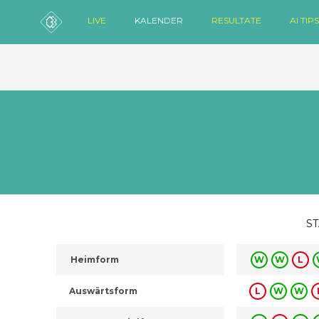
LIVE
KALENDER
RESULTATE
AI TIPS
ST
Heimform
W
W
L
Auswärtsform
L
W
W