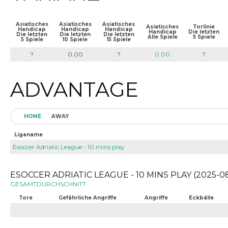
Asiatisches
Asiatisches
Asiatisches
Asiatisches
Torlinie
Handicap
Handicap
Handicap
Handicap
Die letzten
Die letzten
Die letzten
Die letzten
Alle Spiele
5 Spiele
5 Spiele
10 Spiele
15 Spiele
?
0.00
?
0.00
?
ADVANTAGE
HOME
AWAY
Liganame
Esoccer Adriatic League - 10 mins play
ESOCCER ADRIATIC LEAGUE - 10 MINS PLAY (2025-08
GESAMTDURCHSCHNITT
Tore
Gefährliche Angriffe
Angriffe
Eckbälle