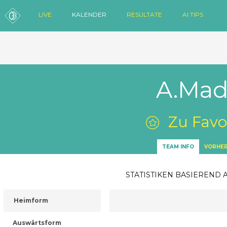
LIVE
KALENDER
RESULTATE
AI TIPS
A.Madr
Zu Favo
TEAM INFO
VORHER
STATISTIKEN BASIEREND 
Heimform
Auswärtsform