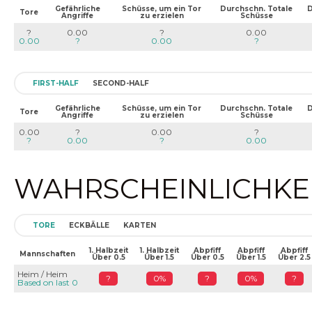
Gefährliche
Schüsse, um ein Tor
Durchschn. Totale
D
Tore
Angriffe
zu erzielen
Schüsse
?
0.00
?
0.00
0.00
?
0.00
?
FIRST-HALF
SECOND-HALF
Gefährliche
Schüsse, um ein Tor
Durchschn. Totale
D
Tore
Angriffe
zu erzielen
Schüsse
0.00
?
0.00
?
?
0.00
?
0.00
WAHRSCHEINLICHKEIT
TORE
ECKBÄLLE
KARTEN
1. Halbzeit
1. Halbzeit
Abpfiff
Abpfiff
Abpfiff
Mannschaften
Über 0.5
Über 1.5
Über 0.5
Über 1.5
Über 2.5
Heim / Heim
?
0%
?
0%
?
Based on last 0