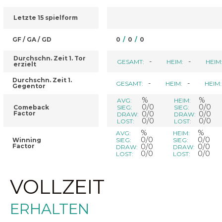
Letzte 15 spielform
GF / GA / GD
0
/
0
/
0
Durchschn. Zeit 1. Tor
-
-
GESAMT:
HEIM:
HEIM
erzielt
Durchschn. Zeit 1.
-
-
GESAMT:
HEIM:
HEIM:
Gegentor
%
%
AVG:
HEIM:
0/0
0/0
Comeback
SIEG:
SIEG:
Factor
0/0
0/0
DRAW:
DRAW:
0/0
0/0
LOST:
LOST:
%
%
AVG:
HEIM:
0/0
0/0
Winning
SIEG:
SIEG:
Factor
0/0
0/0
DRAW:
DRAW:
0/0
0/0
LOST:
LOST:
VOLLZEIT
ERHALTEN