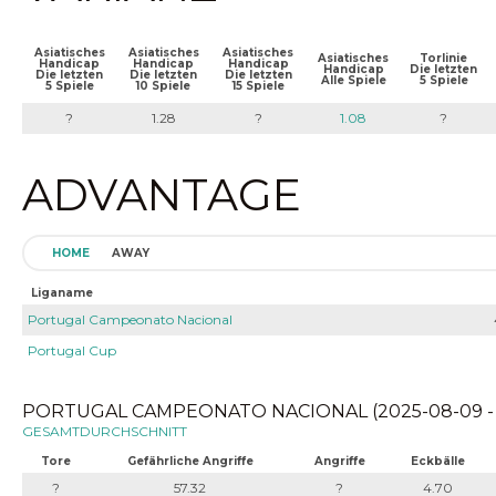
Asiatisches
Asiatisches
Asiatisches
Asiatisches
Torlinie
Handicap
Handicap
Handicap
Handicap
Die letzten
Die letzten
Die letzten
Die letzten
Alle Spiele
5 Spiele
5 Spiele
10 Spiele
15 Spiele
?
1.28
?
1.08
?
ADVANTAGE
HOME
AWAY
Liganame
Portugal Campeonato Nacional
Portugal Cup
PORTUGAL CAMPEONATO NACIONAL (2025-08-09 - 
GESAMTDURCHSCHNITT
Tore
Gefährliche Angriffe
Angriffe
Eckbälle
?
57.32
?
4.70