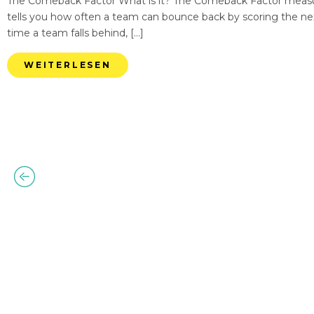
The Comeback Factor What is it? The Comeback Factor measures
tells you how often a team can bounce back by scoring the nex
time a team falls behind, […]
WEITERLESEN