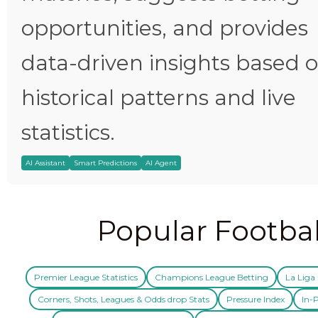
opportunities, and provides
data-driven insights based 
historical patterns and live
statistics.
AI Assistant
Smart Predictions
AI Agent
Popular Footbal
Premier League Statistics
Champions League Betting
La Liga 
Corners, Shots, Leagues & Odds drop Stats
Pressure Index
In-P