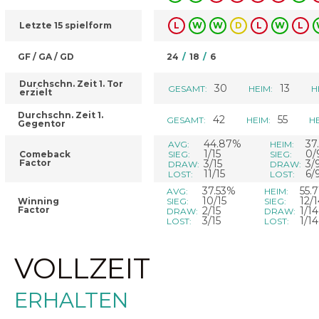
Letzte 15 spielform
L
W
W
D
L
W
L
GF / GA / GD
24
/
18
/
6
Durchschn. Zeit 1. Tor
30
13
GESAMT:
HEIM:
H
erzielt
Durchschn. Zeit 1.
42
55
GESAMT:
HEIM:
HE
Gegentor
44.87%
37
AVG:
HEIM:
1/15
0/
Comeback
SIEG:
SIEG:
Factor
3/15
3/
DRAW:
DRAW:
11/15
6/
LOST:
LOST:
37.53%
55.
AVG:
HEIM:
10/15
12/
Winning
SIEG:
SIEG:
Factor
2/15
1/14
DRAW:
DRAW:
3/15
1/14
LOST:
LOST:
VOLLZEIT
ERHALTEN