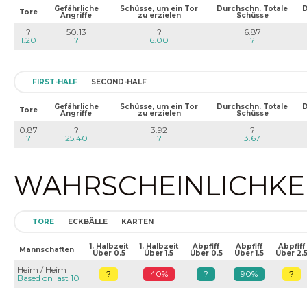
Gefährliche
Schüsse, um ein Tor
Durchschn. Totale
D
Tore
Angriffe
zu erzielen
Schüsse
?
50.13
?
6.87
1.20
?
6.00
?
FIRST-HALF
SECOND-HALF
Gefährliche
Schüsse, um ein Tor
Durchschn. Totale
D
Tore
Angriffe
zu erzielen
Schüsse
0.87
?
3.92
?
?
25.40
?
3.67
WAHRSCHEINLICHKEIT
TORE
ECKBÄLLE
KARTEN
1. Halbzeit
1. Halbzeit
Abpfiff
Abpfiff
Abpfiff
Mannschaften
Über 0.5
Über 1.5
Über 0.5
Über 1.5
Über 2.
Heim / Heim
?
40%
?
90%
?
Based on last 10