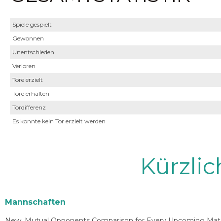
Spiele gespielt
Gewonnen
Unentschieden
Verloren
Tore erzielt
Tore erhalten
Tordifferenz
Es konnte kein Tor erzielt werden
Kürzli
Mannschaften
New: Mutual Opponents Comparison for Every Upcoming Match 