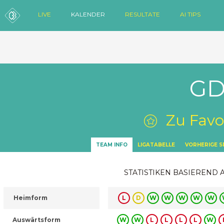
LIVE
KALENDER
RESULTATE
AI TIPS
GD
Zu Favo
TEAM INFO
LIGATABELLE
VORHERIGE S
STATISTIKEN BASIEREND 
Heimform
L
D
W
W
W
W
W
Auswärtsform
W
W
L
L
L
L
W