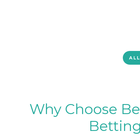
AL
Why Choose BetB
Betting