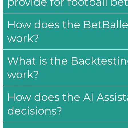
provide for football be
How does the BetBaller
work?
What is the Backtesti
work?
How does the AI Assis
decisions?