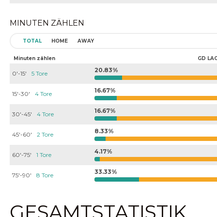
MINUTEN ZÄHLEN
TOTAL
HOME
AWAY
Minuten zählen
GD LA
20.83%
0'-15'
5 Tore
16.67%
15'-30'
4 Tore
16.67%
30'-45'
4 Tore
8.33%
45'-60'
2 Tore
4.17%
60'-75'
1 Tore
33.33%
75'-90'
8 Tore
GESAMTSTATISTIK