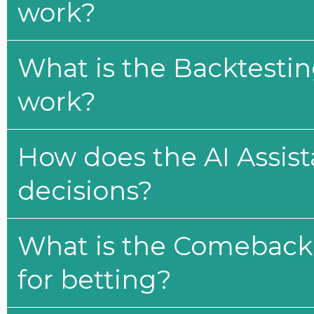
work?
What is the Backtesti
work?
How does the AI Assis
decisions?
What is the Comeback 
for betting?