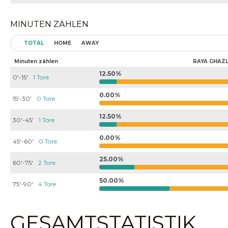
MINUTEN ZÄHLEN
TOTAL
HOME
AWAY
Minuten zählen
RAYA GHAZL
12.50%
0'-15'
1 Tore
0.00%
15'-30'
0 Tore
12.50%
30'-45'
1 Tore
0.00%
45'-60'
0 Tore
25.00%
60'-75'
2 Tore
50.00%
75'-90'
4 Tore
GESAMTSTATISTIK