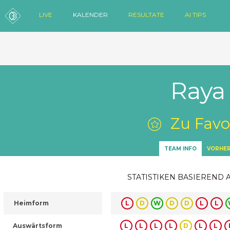
LIVE
KALENDER
RESULTATE
AI TIPS
Raya
Zu Favo
TEAM INFO
VORHER
STATISTIKEN BASIEREND 
Heimform
L
D
W
D
D
L
L
Auswärtsform
L
L
L
L
D
L
L