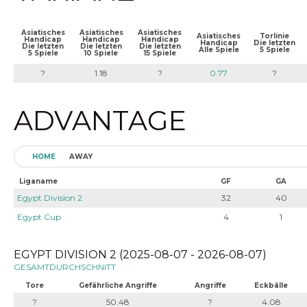
Asiatisches
Asiatisches
Asiatisches
Asiatisches
Torlinie
Handicap
Handicap
Handicap
Handicap
Die letzten
Die letzten
Die letzten
Die letzten
Alle Spiele
5 Spiele
5 Spiele
10 Spiele
15 Spiele
?
1.18
?
0.77
?
ADVANTAGE
HOME
AWAY
Liganame
GF
GA
Egypt Division 2
32
40
Egypt Cup
4
1
EGYPT DIVISION 2 (2025-08-07 - 2026-08-07)
GESAMTDURCHSCHNITT
Tore
Gefährliche Angriffe
Angriffe
Eckbälle
?
50.48
?
4.08