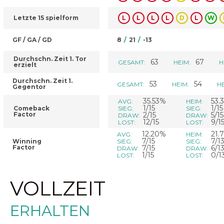
Letzte 15 spielform
L
L
L
L
D
L
W
GF / GA / GD
8
/
21
/
-13
Durchschn. Zeit 1. Tor
63
67
GESAMT:
HEIM:
H
erzielt
Durchschn. Zeit 1.
53
54
GESAMT:
HEIM:
HE
Gegentor
35.53%
53.
AVG:
HEIM:
1/15
1/15
Comeback
SIEG:
SIEG:
Factor
2/15
5/15
DRAW:
DRAW:
12/15
9/1
LOST:
LOST:
12.20%
21.
AVG:
HEIM:
7/15
7/1
Winning
SIEG:
SIEG:
Factor
7/15
6/1
DRAW:
DRAW:
1/15
0/1
LOST:
LOST:
VOLLZEIT
ERHALTEN