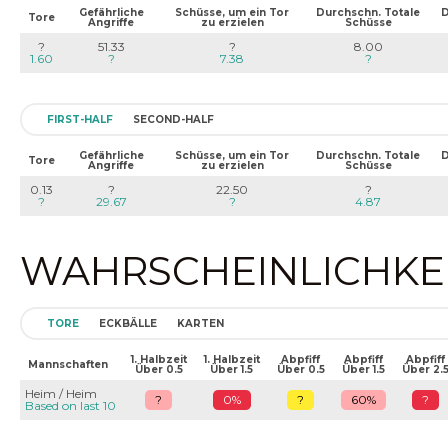
Gefährliche
Schüsse, um ein Tor
Durchschn. Totale
D
Tore
Angriffe
zu erzielen
Schüsse
?
51.33
?
8.00
1.60
?
7.38
?
FIRST-HALF
SECOND-HALF
Gefährliche
Schüsse, um ein Tor
Durchschn. Totale
D
Tore
Angriffe
zu erzielen
Schüsse
0.13
?
22.50
?
?
29.67
?
4.87
WAHRSCHEINLICHKEIT
TORE
ECKBÄLLE
KARTEN
1. Halbzeit
1. Halbzeit
Abpfiff
Abpfiff
Abpfiff
Mannschaften
Über 0.5
Über 1.5
Über 0.5
Über 1.5
Über 2.
Heim / Heim
?
0%
?
60%
?
Based on last 10