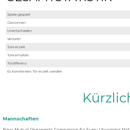
Spiele gespielt
Gewonnen
Unentschieden
Verloren
Tore erzielt
Tore erhalten
Tordifferenz
Es konnte kein Tor erzielt werden
Kürzli
Mannschaften
New: Mutual Opponents Comparison for Every Upcoming Match 