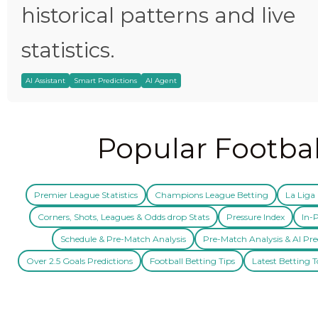
historical patterns and live
statistics.
AI Assistant
Smart Predictions
AI Agent
Popular Footbal
Premier League Statistics
Champions League Betting
La Liga 
Corners, Shots, Leagues & Odds drop Stats
Pressure Index
In-P
Schedule & Pre-Match Analysis
Pre-Match Analysis & AI Pre
Over 2.5 Goals Predictions
Football Betting Tips
Latest Betting T