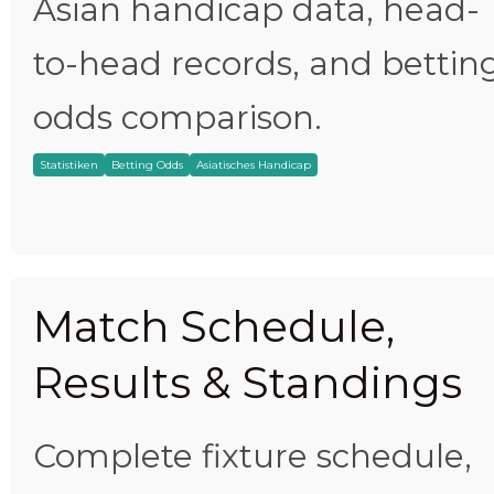
Asian handicap data, head-
to-head records, and bettin
odds comparison.
Statistiken
Betting Odds
Asiatisches Handicap
Match Schedule,
Results & Standings
Complete fixture schedule,