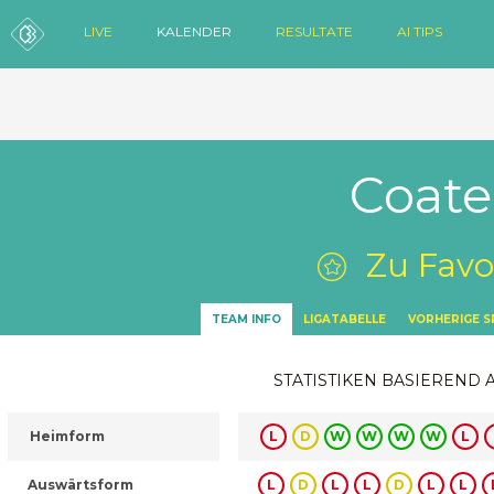
LIVE
KALENDER
RESULTATE
AI TIPS
Coat
Zu Favo
TEAM INFO
LIGATABELLE
VORHERIGE S
STATISTIKEN BASIEREND 
Heimform
L
D
W
W
W
W
L
Auswärtsform
L
D
L
L
D
L
L