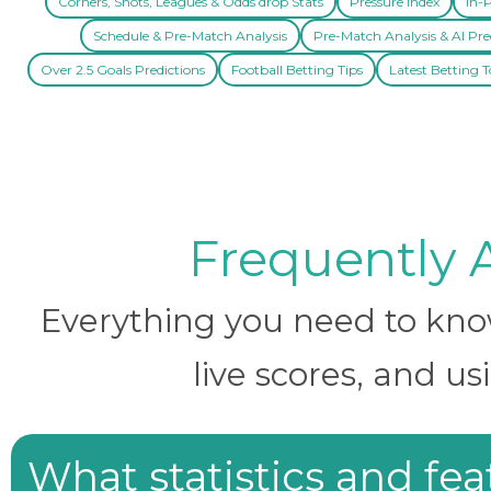
Corners, Shots, Leagues & Odds drop Stats
Pressure Index
In-P
Schedule & Pre-Match Analysis
Pre-Match Analysis & AI Pre
Over 2.5 Goals Predictions
Football Betting Tips
Latest Betting T
Frequently 
Everything you need to know 
live scores, and us
What statistics and fe