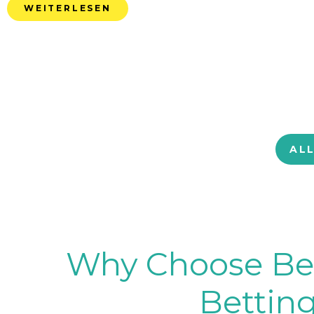
WEITERLESEN
AL
Why Choose BetB
Betting