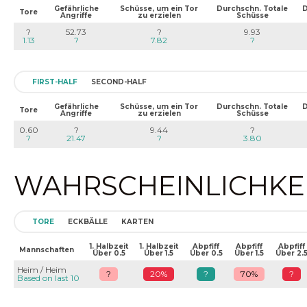
Gefährliche
Schüsse, um ein Tor
Durchschn. Totale
D
Tore
Angriffe
zu erzielen
Schüsse
?
52.73
?
9.93
1.13
?
7.82
?
FIRST-HALF
SECOND-HALF
Gefährliche
Schüsse, um ein Tor
Durchschn. Totale
D
Tore
Angriffe
zu erzielen
Schüsse
0.60
?
9.44
?
?
21.47
?
3.80
WAHRSCHEINLICHKEIT
TORE
ECKBÄLLE
KARTEN
1. Halbzeit
1. Halbzeit
Abpfiff
Abpfiff
Abpfiff
Mannschaften
Über 0.5
Über 1.5
Über 0.5
Über 1.5
Über 2.
Heim / Heim
?
20%
?
70%
?
Based on last 10