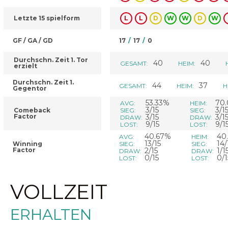
Letzte 15 spielform
L
L
D
W
W
D
W
GF / GA / GD
17
/
17
/
0
Durchschn. Zeit 1. Tor
40
40
GESAMT:
HEIM:
erzielt
Durchschn. Zeit 1.
44
37
GESAMT:
HEIM:
H
Gegentor
53.33%
70
AVG:
HEIM:
3/15
3/1
Comeback
SIEG:
SIEG:
Factor
3/15
3/1
DRAW:
DRAW:
9/15
9/1
LOST:
LOST:
40.67%
40
AVG:
HEIM:
13/15
14/
Winning
SIEG:
SIEG:
Factor
2/15
1/1
DRAW:
DRAW:
0/15
0/1
LOST:
LOST:
VOLLZEIT
ERHALTEN