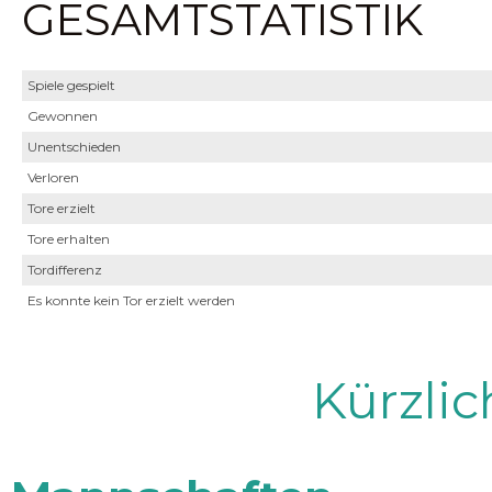
GESAMTSTATISTIK
Spiele gespielt
Gewonnen
Unentschieden
Verloren
Tore erzielt
Tore erhalten
Tordifferenz
Es konnte kein Tor erzielt werden
Kürzli