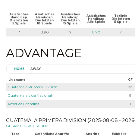
Asiatisches
Asiatisches
Asiatisches
Asiatisches
Torlinie
Handicap
Handicap
Handicap
Handicap
Die letzten
Die letzten
Die letzten
Die letzten
Alle Spiele
5 Spiele
5 Spiele
10 Spiele
15 Spiele
?
0.90
?
0.70
?
ADVANTAGE
HOME
AWAY
Liganame
GF
Guatemala Primera Division
105
Guatemala Liga Nacional
9
America Friendlies
1
GUATEMALA PRIMERA DIVISION (2025-08-08 - 2026
GESAMTDURCHSCHNITT
Tore
Gefährliche Angriffe
Angriffe
Eckbälle