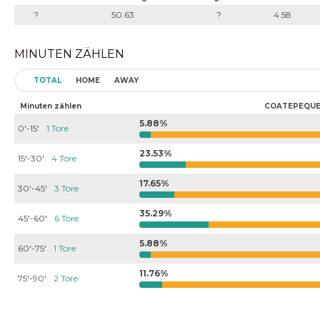
?
50.63
?
4.58
MINUTEN ZÄHLEN
TOTAL
HOME
AWAY
Minuten zählen
COATEPEQUE
5.88%
0'-15'
1 Tore
23.53%
15'-30'
4 Tore
17.65%
30'-45'
3 Tore
35.29%
45'-60'
6 Tore
5.88%
60'-75'
1 Tore
11.76%
75'-90'
2 Tore