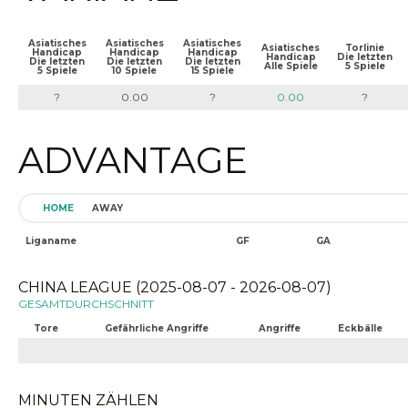
Asiatisches
Asiatisches
Asiatisches
Asiatisches
Torlinie
Handicap
Handicap
Handicap
Handicap
Die letzten
Die letzten
Die letzten
Die letzten
Alle Spiele
5 Spiele
5 Spiele
10 Spiele
15 Spiele
?
0.00
?
0.00
?
ADVANTAGE
HOME
AWAY
Liganame
GF
GA
CHINA LEAGUE (2025-08-07 - 2026-08-07)
GESAMTDURCHSCHNITT
Tore
Gefährliche Angriffe
Angriffe
Eckbälle
MINUTEN ZÄHLEN