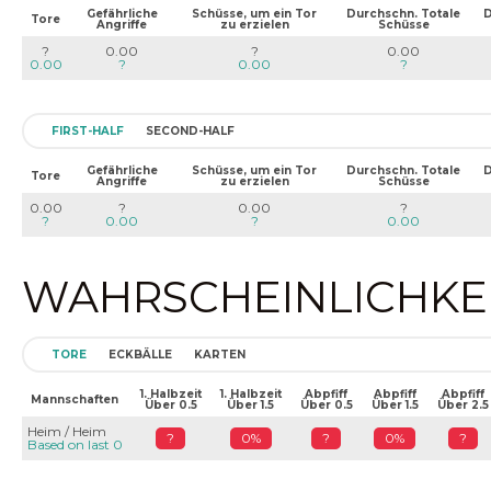
Gefährliche
Schüsse, um ein Tor
Durchschn. Totale
D
Tore
Angriffe
zu erzielen
Schüsse
?
0.00
?
0.00
0.00
?
0.00
?
FIRST-HALF
SECOND-HALF
Gefährliche
Schüsse, um ein Tor
Durchschn. Totale
D
Tore
Angriffe
zu erzielen
Schüsse
0.00
?
0.00
?
?
0.00
?
0.00
WAHRSCHEINLICHKEIT
TORE
ECKBÄLLE
KARTEN
1. Halbzeit
1. Halbzeit
Abpfiff
Abpfiff
Abpfiff
Mannschaften
Über 0.5
Über 1.5
Über 0.5
Über 1.5
Über 2.5
Heim / Heim
?
0%
?
0%
?
Based on last 0