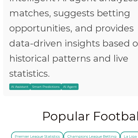
matches, suggests betting
opportunities, and provides
data-driven insights based 
historical patterns and live
statistics.
AI Assistant
Smart Predictions
AI Agent
Popular Footbal
Premier League Statistics
Champions League Betting
La Liga 