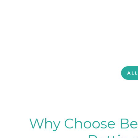
AL
Why Choose BetB