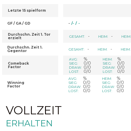
Letzte 15 spielform
GF / GA / GD
-
/
-
/
-
Durchschn. Zeit 1. Tor
-
-
GESAMT:
HEIM:
HEIM
erzielt
Durchschn. Zeit 1.
-
-
GESAMT:
HEIM:
HEIM:
Gegentor
%
%
AVG:
HEIM:
0/0
0/0
Comeback
SIEG:
SIEG:
Factor
0/0
0/0
DRAW:
DRAW:
0/0
0/0
LOST:
LOST:
%
%
AVG:
HEIM:
0/0
0/0
Winning
SIEG:
SIEG:
Factor
0/0
0/0
DRAW:
DRAW:
0/0
0/0
LOST:
LOST:
VOLLZEIT
ERHALTEN