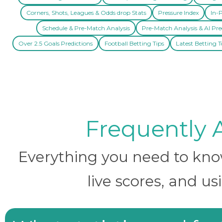
Corners, Shots, Leagues & Odds drop Stats
Pressure Index
In-P
Schedule & Pre-Match Analysis
Pre-Match Analysis & AI Pre
Over 2.5 Goals Predictions
Football Betting Tips
Latest Betting T
Frequently 
Everything you need to know 
live scores, and us