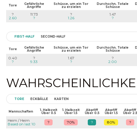
Gefährliche
Schüsse, um ein Tor
Durchschn. Totale
D
Tore
Angriffe
zu erzielen
Schüsse
?
11.73
?
1.47
2.60
?
1.26
?
FIRST-HALF
SECOND-HALF
Gefährliche
Schüsse, um ein Tor
Durchschn. Totale
D
Tore
Angriffe
zu erzielen
Schüsse
0.40
?
1.67
?
?
9.33
?
2.00
WAHRSCHEINLICHKEIT
TORE
ECKBÄLLE
KARTEN
1. Halbzeit
1. Halbzeit
Abpfiff
Abpfiff
Abpfiff
Mannschaften
Über 0.5
Über 1.5
Über 0.5
Über 1.5
Über 2.
Heim / Heim
?
70%
?
80%
?
Based on last 10