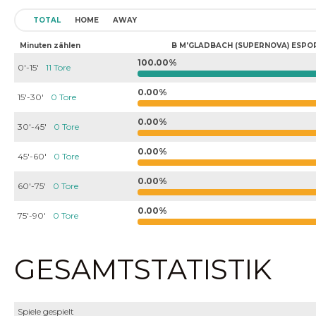
TOTAL
HOME
AWAY
Minuten zählen
B M'GLADBACH (SUPERNOVA) ESPO
100.00%
0'-15'
11 Tore
0.00%
15'-30'
0 Tore
0.00%
30'-45'
0 Tore
0.00%
45'-60'
0 Tore
0.00%
60'-75'
0 Tore
0.00%
75'-90'
0 Tore
GESAMTSTATISTIK
Spiele gespielt