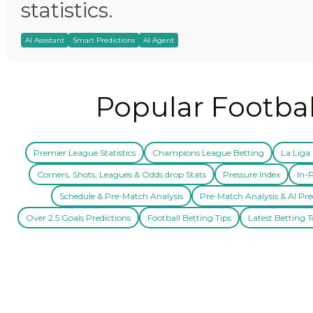
statistics.
AI Assistant
Smart Predictions
AI Agent
Popular Footbal
Premier League Statistics
Champions League Betting
La Liga 
Corners, Shots, Leagues & Odds drop Stats
Pressure Index
In-P
Schedule & Pre-Match Analysis
Pre-Match Analysis & AI Pre
Over 2.5 Goals Predictions
Football Betting Tips
Latest Betting T