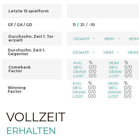
Letzte 15 spielform
GF / GA / GD
11
/
21
/
-10
Durchschn. Zeit 1. Tor
-
-
GESAMT:
HEIM:
HEIM
erzielt
Durchschn. Zeit 1.
-
-
GESAMT:
HEIM:
HEIM:
Gegentor
%
%
AVG:
HEIM:
0/0
0/0
Comeback
SIEG:
SIEG:
Factor
0/0
0/0
DRAW:
DRAW:
0/0
0/0
LOST:
LOST:
%
%
AVG:
HEIM:
0/0
0/0
Winning
SIEG:
SIEG:
Factor
0/0
0/0
DRAW:
DRAW:
0/0
0/0
LOST:
LOST:
VOLLZEIT
ERHALTEN