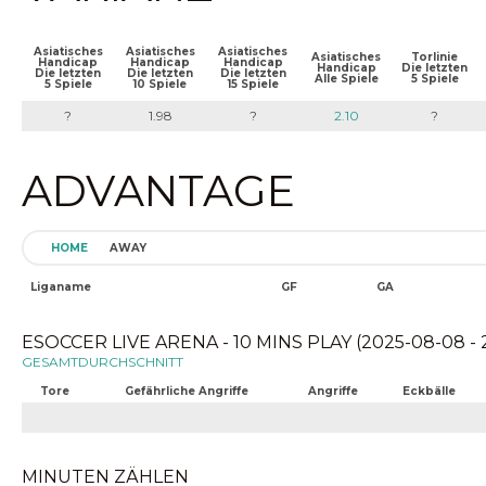
Asiatisches
Asiatisches
Asiatisches
Asiatisches
Torlinie
Handicap
Handicap
Handicap
Handicap
Die letzten
Die letzten
Die letzten
Die letzten
Alle Spiele
5 Spiele
5 Spiele
10 Spiele
15 Spiele
?
1.98
?
2.10
?
ADVANTAGE
HOME
AWAY
Liganame
GF
GA
ESOCCER LIVE ARENA - 10 MINS PLAY (2025-08-08 - 
GESAMTDURCHSCHNITT
Tore
Gefährliche Angriffe
Angriffe
Eckbälle
MINUTEN ZÄHLEN