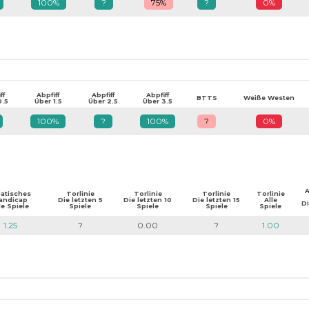
100%
?
75%
?
0%
ff
Abpfiff
Abpfiff
Abpfiff
BTTS
Weiße Westen
0.5
Über 1.5
Über 2.5
Über 3.5
100%
?
100%
?
0%
A
iatisches
Torlinie
Torlinie
Torlinie
Torlinie
andicap
Die letzten 5
Die letzten 10
Die letzten 15
Alle
Di
le Spiele
Spiele
Spiele
Spiele
Spiele
1.25
?
0.00
?
1.00