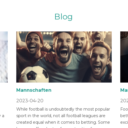
Blog
Mannschaften
Ma
2023-04-20
202
While football is undoubtedly the most popular
Foot
 a
sport in the world, not all football leagues are
bet
created equal when it comes to betting. Some
exci