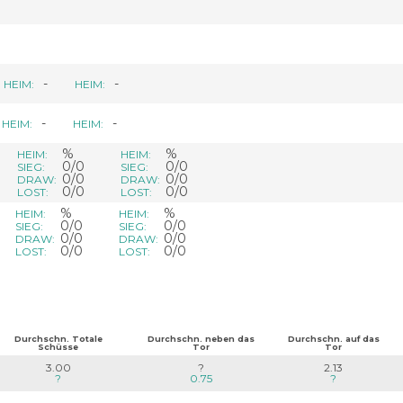
-
-
HEIM:
HEIM:
-
-
HEIM:
HEIM:
%
%
HEIM:
HEIM:
0/0
0/0
SIEG:
SIEG:
0/0
0/0
DRAW:
DRAW:
0/0
0/0
LOST:
LOST:
%
%
HEIM:
HEIM:
0/0
0/0
SIEG:
SIEG:
0/0
0/0
DRAW:
DRAW:
0/0
0/0
LOST:
LOST:
Durchschn. Totale
Durchschn. neben das
Durchschn. auf das
Schüsse
Tor
Tor
3.00
?
2.13
?
0.75
?