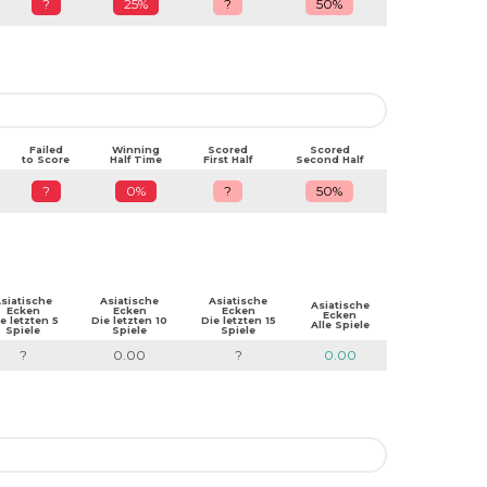
?
25%
?
50%
Failed
Winning
Scored
Scored
to Score
Half Time
First Half
Second Half
?
0%
?
50%
siatische
Asiatische
Asiatische
Asiatische
Ecken
Ecken
Ecken
Ecken
e letzten 5
Die letzten 10
Die letzten 15
Alle Spiele
Spiele
Spiele
Spiele
?
0.00
?
0.00