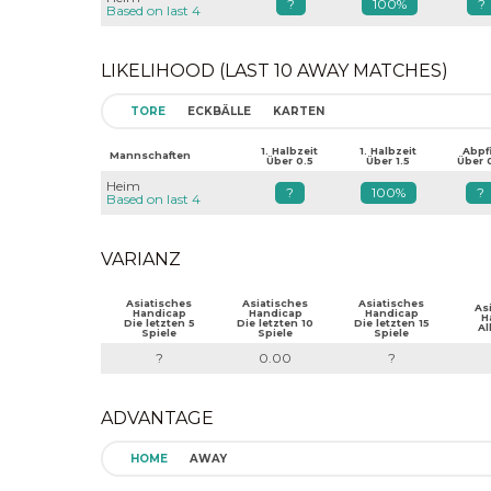
?
100%
?
Based on last 4
LIKELIHOOD (LAST 10 AWAY MATCHES)
TORE
ECKBÄLLE
KARTEN
1. Halbzeit
1. Halbzeit
Abpfi
Mannschaften
Über 0.5
Über 1.5
Über 
Heim
?
100%
?
Based on last 4
VARIANZ
Asiatisches
Asiatisches
Asiatisches
As
Handicap
Handicap
Handicap
H
Die letzten 5
Die letzten 10
Die letzten 15
Al
Spiele
Spiele
Spiele
?
0.00
?
ADVANTAGE
HOME
AWAY