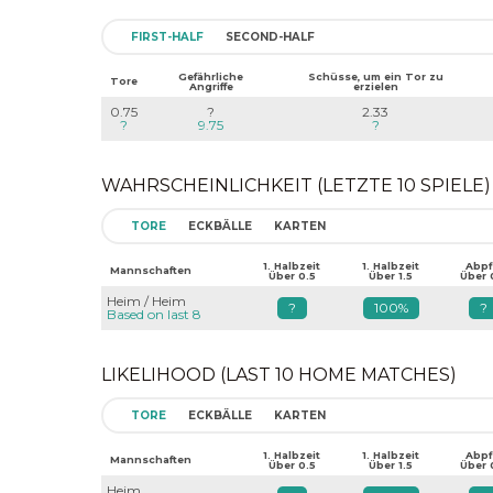
FIRST-HALF
SECOND-HALF
Gefährliche
Schüsse, um ein Tor zu
Tore
Angriffe
erzielen
0.75
?
2.33
?
9.75
?
WAHRSCHEINLICHKEIT (LETZTE 10 SPIELE)
TORE
ECKBÄLLE
KARTEN
1. Halbzeit
1. Halbzeit
Abpfi
Mannschaften
Über 0.5
Über 1.5
Über 
Heim / Heim
?
100%
?
Based on last 8
LIKELIHOOD (LAST 10 HOME MATCHES)
TORE
ECKBÄLLE
KARTEN
1. Halbzeit
1. Halbzeit
Abpfi
Mannschaften
Über 0.5
Über 1.5
Über 
Heim