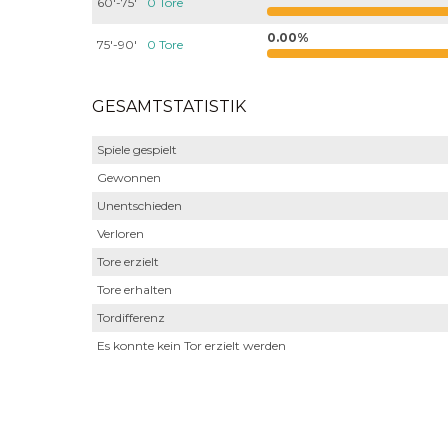
60'-75'
0 Tore
0.00%
75'-90'
0 Tore
GESAMTSTATISTIK
Spiele gespielt
Gewonnen
Unentschieden
Verloren
Tore erzielt
Tore erhalten
Tordifferenz
Es konnte kein Tor erzielt werden