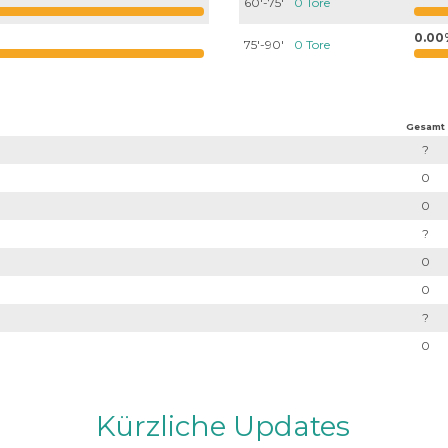
60'-75'
0 Tore
0.00
75'-90'
0 Tore
Gesamt
?
0
0
?
0
0
?
0
Kürzliche Updates