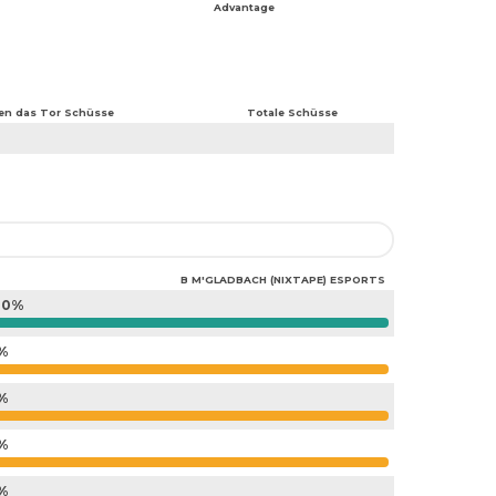
Advantage
en das Tor Schüsse
Totale Schüsse
B M'GLADBACH (NIXTAPE) ESPORTS
00%
%
%
%
%