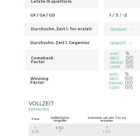
Letzte 15 spielform
GF / GA / GD
1
/
3
/
-2
-
Durchschn. Zeit 1. Tor erzielt
GESAMT:
-
Durchschn. Zeit 1. Gegentor
GESAMT:
%
AVG:
0/0
Comeback
SIEG:
Factor
0/0
DRAW:
0/0
LOST:
%
AVG:
0/0
Winning
SIEG:
Factor
0/0
DRAW:
0/0
LOST:
VOLLZEIT
ERHALTEN
Gefährliche
Schüsse, um ein Tor zu
Tore
Angriffe
erzielen
?
9.50
?
3.13
?
1.40