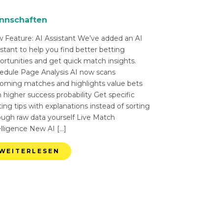
nnschaften
 Feature: AI Assistant We’ve added an AI
istant to help you find better betting
ortunities and get quick match insights.
edule Page Analysis AI now scans
oming matches and highlights value bets
 higher success probability Get specific
ing tips with explanations instead of sorting
ough raw data yourself Live Match
elligence New AI […]
WEITERLESEN