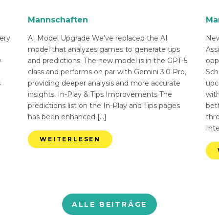
Mannschaften
Ma
ery
AI Model Upgrade We’ve replaced the AI
New
n
model that analyzes games to generate tips
Ass
w
and predictions. The new model is in the GPT-5
opp
class and performs on par with Gemini 3.0 Pro,
Sch
s
providing deeper analysis and more accurate
upc
insights. In-Play & Tips Improvements The
with
predictions list on the In-Play and Tips pages
bett
has been enhanced […]
thr
Int
WEITERLESEN
ALLE BEITRÄGE