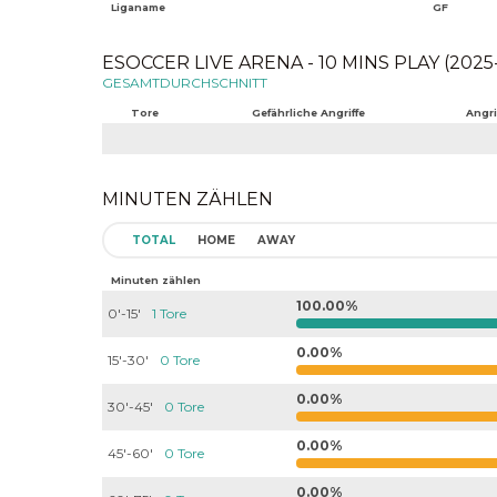
Liganame
GF
ESOCCER LIVE ARENA - 10 MINS PLAY (2025-
GESAMTDURCHSCHNITT
Tore
Gefährliche Angriffe
Angri
MINUTEN ZÄHLEN
TOTAL
HOME
AWAY
Minuten zählen
100.00%
0'-15'
1 Tore
0.00%
15'-30'
0 Tore
0.00%
30'-45'
0 Tore
0.00%
45'-60'
0 Tore
0.00%