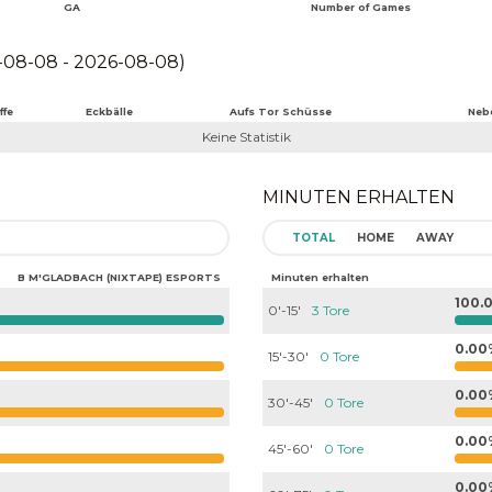
GA
Number of Games
08-08 - 2026-08-08)
ffe
Eckbälle
Aufs Tor Schüsse
Neb
Keine Statistik
MINUTEN ERHALTEN
TOTAL
HOME
AWAY
B M'GLADBACH (NIXTAPE) ESPORTS
Minuten erhalten
100.
0'-15'
3 Tore
0.00
15'-30'
0 Tore
0.00
30'-45'
0 Tore
0.00
45'-60'
0 Tore
0.00