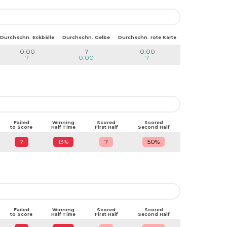
Durchschn. Eckbälle
Durchschn. Gelbe
Durchschn. rote Karte
0.00
?
0.00
?
0.00
?
Failed
Winning
Scored
Scored
to Score
Half Time
First Half
Second Half
?
13%
?
50%
Failed
Winning
Scored
Scored
to Score
Half Time
First Half
Second Half