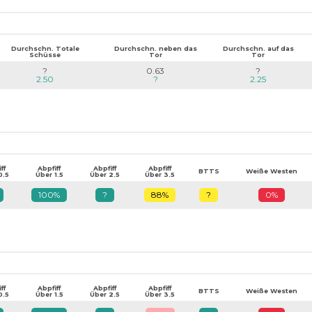
Durchschn. Totale
Durchschn. neben das
Durchschn. auf das
Schüsse
Tor
Tor
?
0.63
?
2.50
?
2.25
ff
Abpfiff
Abpfiff
Abpfiff
BTTS
Weiße Westen
0.5
Über 1.5
Über 2.5
Über 3.5
100%
?
88%
?
0%
ff
Abpfiff
Abpfiff
Abpfiff
BTTS
Weiße Westen
0.5
Über 1.5
Über 2.5
Über 3.5