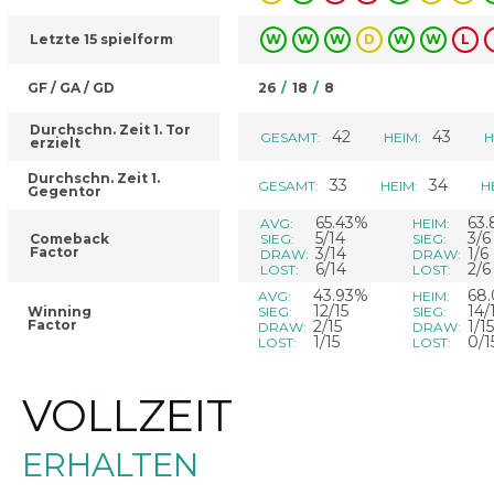
Letzte 15 spielform
W
W
W
D
W
W
L
GF / GA / GD
26
/
18
/
8
Durchschn. Zeit 1. Tor
42
43
GESAMT:
HEIM:
H
erzielt
Durchschn. Zeit 1.
33
34
GESAMT:
HEIM:
H
Gegentor
65.43%
63
AVG:
HEIM:
5/14
3/6
Comeback
SIEG:
SIEG:
Factor
3/14
1/6
DRAW:
DRAW:
6/14
2/6
LOST:
LOST:
43.93%
68
AVG:
HEIM:
12/15
14/
Winning
SIEG:
SIEG:
Factor
2/15
1/15
DRAW:
DRAW:
1/15
0/1
LOST:
LOST:
VOLLZEIT
ERHALTEN