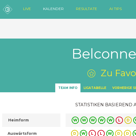
LIVE
KALENDER
RESULTATE
AI TIPS
Belconne
Zu Favo
TEAM INFO
LIGATABELLE
VORHERIGE S
STATISTIKEN BASIEREND 
Heimform
W
W
W
W
W
L
D
Auswärtsform
D
W
L
L
W
D
D