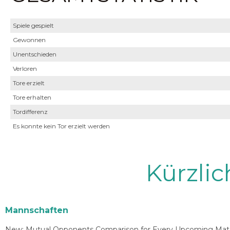
Spiele gespielt
Gewonnen
Unentschieden
Verloren
Tore erzielt
Tore erhalten
Tordifferenz
Es konnte kein Tor erzielt werden
Kürzli
Mannschaften
New: Mutual Opponents Comparison for Every Upcoming Match 