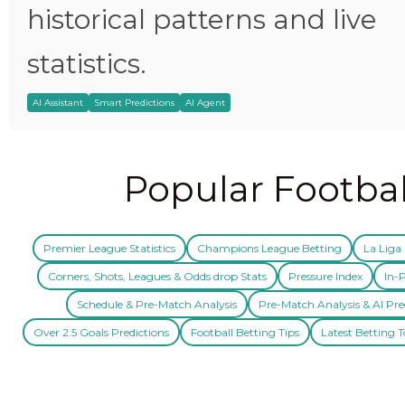
historical patterns and live
statistics.
AI Assistant
Smart Predictions
AI Agent
Popular Footbal
Premier League Statistics
Champions League Betting
La Liga 
Corners, Shots, Leagues & Odds drop Stats
Pressure Index
In-P
Schedule & Pre-Match Analysis
Pre-Match Analysis & AI Pre
Over 2.5 Goals Predictions
Football Betting Tips
Latest Betting T