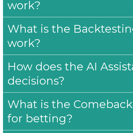
work?
What is the Backtesti
work?
How does the AI Assis
decisions?
What is the Comeback 
for betting?