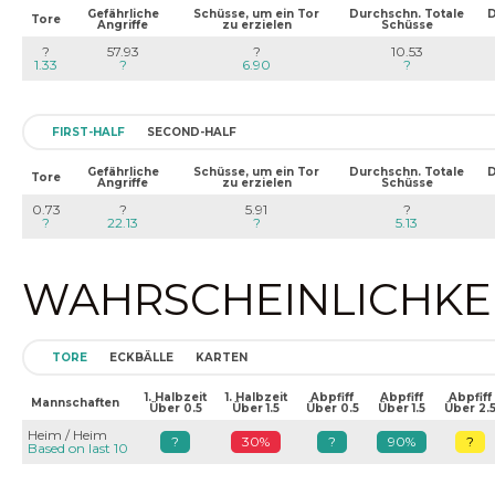
Gefährliche
Schüsse, um ein Tor
Durchschn. Totale
D
Tore
Angriffe
zu erzielen
Schüsse
?
57.93
?
10.53
1.33
?
6.90
?
FIRST-HALF
SECOND-HALF
Gefährliche
Schüsse, um ein Tor
Durchschn. Totale
D
Tore
Angriffe
zu erzielen
Schüsse
0.73
?
5.91
?
?
22.13
?
5.13
WAHRSCHEINLICHKEIT
TORE
ECKBÄLLE
KARTEN
1. Halbzeit
1. Halbzeit
Abpfiff
Abpfiff
Abpfiff
Mannschaften
Über 0.5
Über 1.5
Über 0.5
Über 1.5
Über 2.
Heim / Heim
?
30%
?
90%
?
Based on last 10