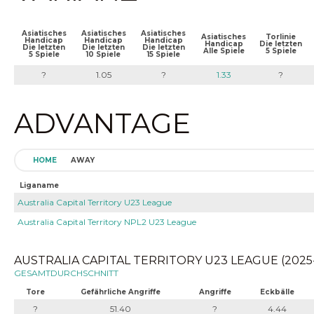
Asiatisches
Asiatisches
Asiatisches
Asiatisches
Torlinie
Handicap
Handicap
Handicap
Handicap
Die letzten
Die letzten
Die letzten
Die letzten
Alle Spiele
5 Spiele
5 Spiele
10 Spiele
15 Spiele
?
1.05
?
1.33
?
ADVANTAGE
HOME
AWAY
Liganame
Australia Capital Territory U23 League
Australia Capital Territory NPL2 U23 League
AUSTRALIA CAPITAL TERRITORY U23 LEAGUE (2025-0
GESAMTDURCHSCHNITT
Tore
Gefährliche Angriffe
Angriffe
Eckbälle
?
51.40
?
4.44