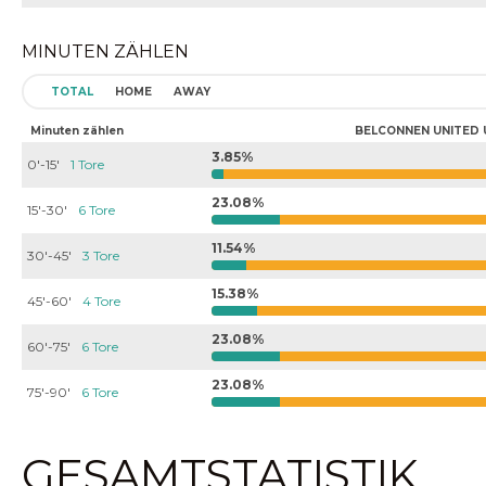
MINUTEN ZÄHLEN
TOTAL
HOME
AWAY
Minuten zählen
BELCONNEN UNITED 
3.85%
0'-15'
1 Tore
23.08%
15'-30'
6 Tore
11.54%
30'-45'
3 Tore
15.38%
45'-60'
4 Tore
23.08%
60'-75'
6 Tore
23.08%
75'-90'
6 Tore
GESAMTSTATISTIK