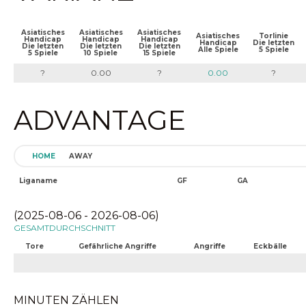
Asiatisches
Asiatisches
Asiatisches
Asiatisches
Torlinie
Handicap
Handicap
Handicap
Handicap
Die letzten
Die letzten
Die letzten
Die letzten
Alle Spiele
5 Spiele
5 Spiele
10 Spiele
15 Spiele
?
0.00
?
0.00
?
ADVANTAGE
HOME
AWAY
Liganame
GF
GA
(2025-08-06 - 2026-08-06)
GESAMTDURCHSCHNITT
Tore
Gefährliche Angriffe
Angriffe
Eckbälle
MINUTEN ZÄHLEN