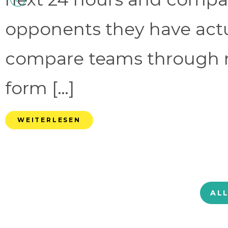
opponents they have act
compare teams through 
form […]
WEITERLESEN
AL