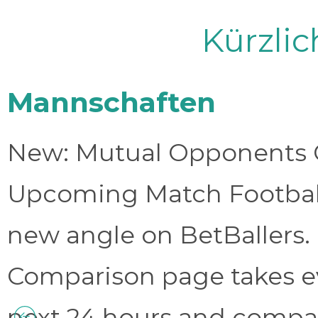
Kürzli
Mannschaften
New: Mutual Opponents C
Upcoming Match Football 
new angle on BetBallers
Comparison page takes eve
next 24 hours and compa