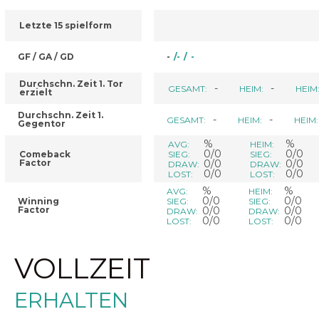
Letzte 15 spielform
GF / GA / GD
-
/
-
/
-
Durchschn. Zeit 1. Tor
-
-
GESAMT:
HEIM:
HEIM
erzielt
Durchschn. Zeit 1.
-
-
GESAMT:
HEIM:
HEIM:
Gegentor
%
%
AVG:
HEIM:
0/0
0/0
Comeback
SIEG:
SIEG:
Factor
0/0
0/0
DRAW:
DRAW:
0/0
0/0
LOST:
LOST:
%
%
AVG:
HEIM:
0/0
0/0
Winning
SIEG:
SIEG:
Factor
0/0
0/0
DRAW:
DRAW:
0/0
0/0
LOST:
LOST:
VOLLZEIT
ERHALTEN