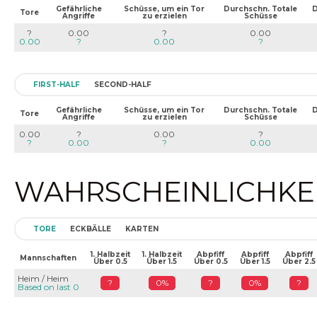
Gefährliche
Schüsse, um ein Tor
Durchschn. Totale
D
Tore
Angriffe
zu erzielen
Schüsse
?
0.00
?
0.00
0.00
?
0.00
?
FIRST-HALF
SECOND-HALF
Gefährliche
Schüsse, um ein Tor
Durchschn. Totale
D
Tore
Angriffe
zu erzielen
Schüsse
0.00
?
0.00
?
?
0.00
?
0.00
WAHRSCHEINLICHKEIT
TORE
ECKBÄLLE
KARTEN
1. Halbzeit
1. Halbzeit
Abpfiff
Abpfiff
Abpfiff
Mannschaften
Über 0.5
Über 1.5
Über 0.5
Über 1.5
Über 2.5
Heim / Heim
?
0%
?
0%
?
Based on last 0