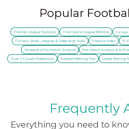
Popular Footbal
Premier League Statistics
Champions League Betting
La Liga 
Corners, Shots, Leagues & Odds drop Stats
Pressure Index
In-P
Schedule & Pre-Match Analysis
Pre-Match Analysis & AI Pre
Over 2.5 Goals Predictions
Football Betting Tips
Latest Betting T
Frequently 
Everything you need to know 