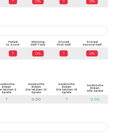
?
0%
?
0%
Failed
Winning
Scored
Scored
to Score
Half Time
First Half
Second Half
?
0%
?
0%
siatische
Asiatische
Asiatische
Asiatische
Ecken
Ecken
Ecken
Ecken
e letzten 5
Die letzten 10
Die letzten 15
Alle Spiele
Spiele
Spiele
Spiele
?
0.00
?
0.00