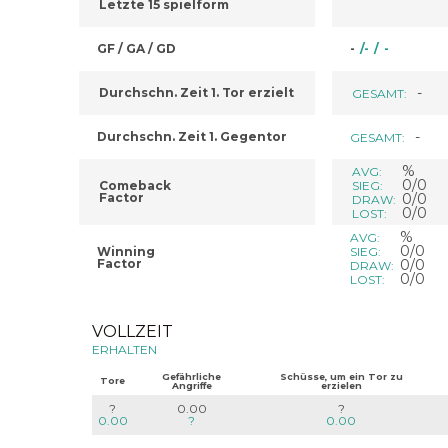
Letzte 15 spielform
GF / GA / GD
-
/
-
/
-
-
Durchschn. Zeit 1. Tor erzielt
GESAMT:
-
Durchschn. Zeit 1. Gegentor
GESAMT:
%
AVG:
0/0
Comeback
SIEG:
Factor
0/0
DRAW:
0/0
LOST:
%
AVG:
0/0
Winning
SIEG:
Factor
0/0
DRAW:
0/0
LOST:
VOLLZEIT
ERHALTEN
Gefährliche
Schüsse, um ein Tor zu
Tore
Angriffe
erzielen
?
0.00
?
0.00
?
0.00