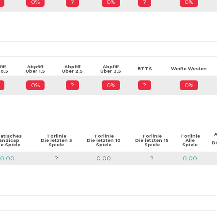
0%
?
0%
?
0%
iff
Abpfiff
Abpfiff
Abpfiff
BTTS
Weiße Westen
 0.5
Über 1.5
Über 2.5
Über 3.5
0%
?
0%
?
0%
A
iatisches
Torlinie
Torlinie
Torlinie
Torlinie
andicap
Die letzten 5
Die letzten 10
Die letzten 15
Alle
Di
le Spiele
Spiele
Spiele
Spiele
Spiele
0.00
?
0.00
?
0.00