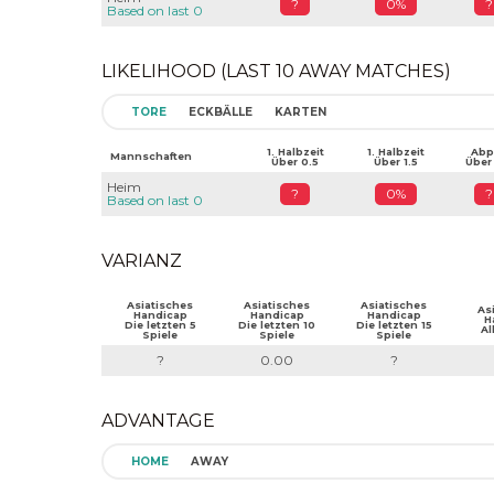
?
0%
?
Based on last 0
LIKELIHOOD (LAST 10 AWAY MATCHES)
TORE
ECKBÄLLE
KARTEN
1. Halbzeit
1. Halbzeit
Abpf
Mannschaften
Über 0.5
Über 1.5
Über
Heim
?
0%
?
Based on last 0
VARIANZ
Asiatisches
Asiatisches
Asiatisches
As
Handicap
Handicap
Handicap
H
Die letzten 5
Die letzten 10
Die letzten 15
Al
Spiele
Spiele
Spiele
?
0.00
?
ADVANTAGE
HOME
AWAY