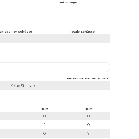
Advantage
en das Tor Schüsse
Totale Schüsse
BROMSGROVE SPORTING
Keine Statistik
Heim
Heim
0
0
?
0
0
?