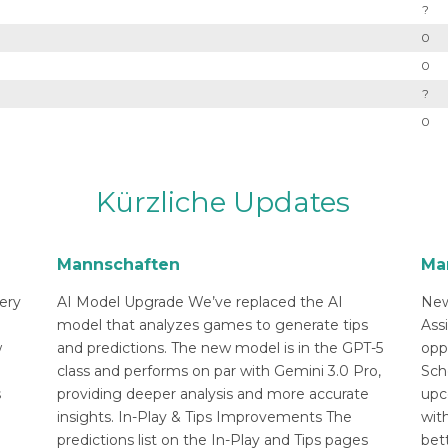
?
0
0
?
0
Kürzliche Updates
Mannschaften
Ma
ery
AI Model Upgrade We’ve replaced the AI
New
n
model that analyzes games to generate tips
Ass
w
and predictions. The new model is in the GPT-5
opp
class and performs on par with Gemini 3.0 Pro,
Sch
s
providing deeper analysis and more accurate
upc
insights. In-Play & Tips Improvements The
with
predictions list on the In-Play and Tips pages
bett