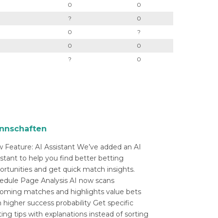
0
0
?
0
0
?
0
0
?
0
nnschaften
 Feature: AI Assistant We’ve added an AI
istant to help you find better betting
ortunities and get quick match insights.
edule Page Analysis AI now scans
oming matches and highlights value bets
 higher success probability Get specific
ing tips with explanations instead of sorting