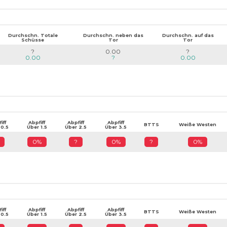
Durchschn. Totale
Durchschn. neben das
Durchschn. auf das
Schüsse
Tor
Tor
?
0.00
?
0.00
?
0.00
iff
Abpfiff
Abpfiff
Abpfiff
BTTS
Weiße Westen
 0.5
Über 1.5
Über 2.5
Über 3.5
0%
?
0%
?
0%
iff
Abpfiff
Abpfiff
Abpfiff
BTTS
Weiße Westen
 0.5
Über 1.5
Über 2.5
Über 3.5