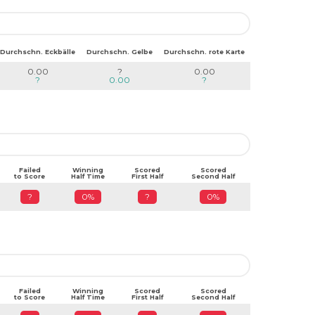
Durchschn. Eckbälle
Durchschn. Gelbe
Durchschn. rote Karte
0.00
?
0.00
?
0.00
?
Failed
Winning
Scored
Scored
to Score
Half Time
First Half
Second Half
?
0%
?
0%
Failed
Winning
Scored
Scored
to Score
Half Time
First Half
Second Half