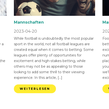
Mannschaften
Ma
2023-04-20
202
While football is undoubtedly the most popular
Foot
 a
sport in the world, not all football leagues are
bet
created equal when it comes to betting. Some
exci
leagues offer plenty of opportunities for
num
 the
excitement and high-stakes betting, while
pla
others may not be as appealing to those
you
looking to add some thrill to their viewing
we’l
experience. In this article, […]
exci
WEITERLESEN