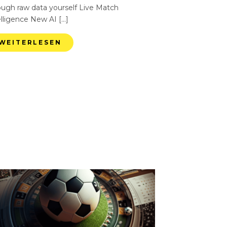
ough raw data yourself Live Match
elligence New AI […]
WEITERLESEN