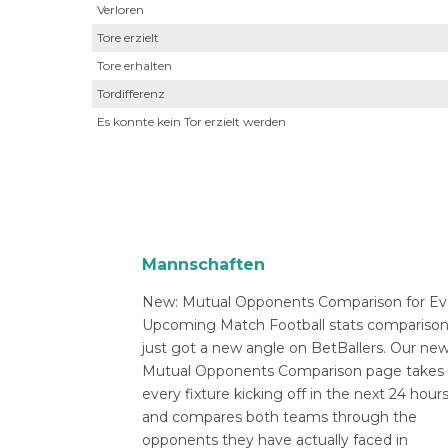
Verloren
Tore erzielt
Tore erhalten
Tordifferenz
Es konnte kein Tor erzielt werden
Mannschaften
New: Mutual Opponents Comparison for Ev
Upcoming Match Football stats compariso
just got a new angle on BetBallers. Our ne
Mutual Opponents Comparison page takes
every fixture kicking off in the next 24 hour
and compares both teams through the
opponents they have actually faced in