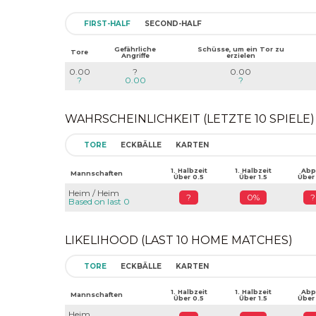
FIRST-HALF
SECOND-HALF
Gefährliche
Schüsse, um ein Tor zu
Tore
Angriffe
erzielen
0.00
?
0.00
?
0.00
?
WAHRSCHEINLICHKEIT (LETZTE 10 SPIELE)
TORE
ECKBÄLLE
KARTEN
1. Halbzeit
1. Halbzeit
Abpf
Mannschaften
Über 0.5
Über 1.5
Über
Heim / Heim
?
0%
?
Based on last 0
LIKELIHOOD (LAST 10 HOME MATCHES)
TORE
ECKBÄLLE
KARTEN
1. Halbzeit
1. Halbzeit
Abpf
Mannschaften
Über 0.5
Über 1.5
Über
Heim