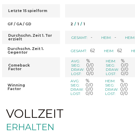
Letzte 15 spielform
GF / GA / GD
2
/
1
/
1
Durchschn. Zeit 1. Tor
-
-
GESAMT:
HEIM:
HEIM
erzielt
Durchschn. Zeit 1.
62
62
GESAMT:
HEIM:
H
Gegentor
%
%
AVG:
HEIM:
0/0
0/0
Comeback
SIEG:
SIEG:
Factor
0/0
0/0
DRAW:
DRAW:
0/0
0/0
LOST:
LOST:
%
%
AVG:
HEIM:
0/0
0/0
Winning
SIEG:
SIEG:
Factor
0/0
0/0
DRAW:
DRAW:
0/0
0/0
LOST:
LOST:
VOLLZEIT
ERHALTEN