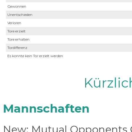
Gewonnen
Unentschieden
Verloren
Tore erzielt
Tore erhalten
Tordifferenz
Es konnte kein Tor erzielt werden
Kürzli
Mannschaften
New: Mutual Opponents C