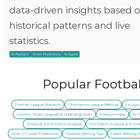
data-driven insights based 
historical patterns and live
statistics.
AI Assistant
Smart Predictions
AI Agent
Popular Footbal
Premier League Statistics
Champions League Betting
La Liga 
Corners, Shots, Leagues & Odds drop Stats
Pressure Index
In-P
Schedule & Pre-Match Analysis
Pre-Match Analysis & AI Pre
Over 2.5 Goals Predictions
Football Betting Tips
Latest Betting T