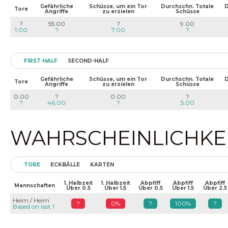
Gefährliche
Schüsse, um ein Tor
Durchschn. Totale
D
Tore
Angriffe
zu erzielen
Schüsse
?
55.00
?
9.00
1.00
?
7.00
?
FIRST-HALF
SECOND-HALF
Gefährliche
Schüsse, um ein Tor
Durchschn. Totale
D
Tore
Angriffe
zu erzielen
Schüsse
0.00
?
0.00
?
?
46.00
?
5.00
WAHRSCHEINLICHKEIT
TORE
ECKBÄLLE
KARTEN
1. Halbzeit
1. Halbzeit
Abpfiff
Abpfiff
Abpfiff
Mannschaften
Über 0.5
Über 1.5
Über 0.5
Über 1.5
Über 2.5
Heim / Heim
?
0%
?
100%
?
Based on last 1