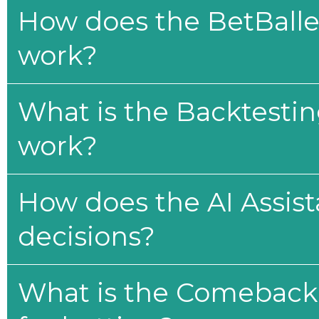
How does the BetBaller
work?
What is the Backtesti
work?
How does the AI Assis
decisions?
What is the Comeback 