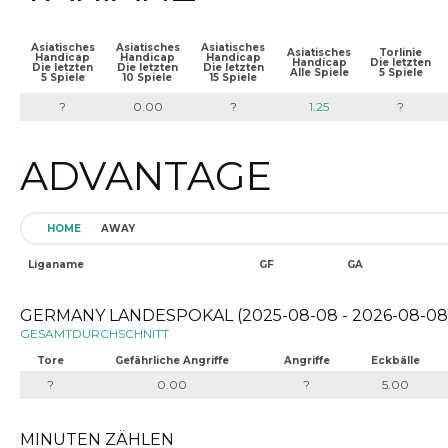
Asiatisches
Asiatisches
Asiatisches
Asiatisches
Torlinie
Handicap
Handicap
Handicap
Handicap
Die letzten
Die letzten
Die letzten
Die letzten
Alle Spiele
5 Spiele
5 Spiele
10 Spiele
15 Spiele
?
0.00
?
1.25
?
ADVANTAGE
HOME
AWAY
Liganame
GF
GA
GERMANY LANDESPOKAL (2025-08-08 - 2026-08-08
GESAMTDURCHSCHNITT
Tore
Gefährliche Angriffe
Angriffe
Eckbälle
?
0.00
?
5.00
MINUTEN ZÄHLEN