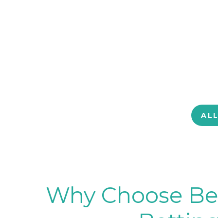
AL
Why Choose BetB