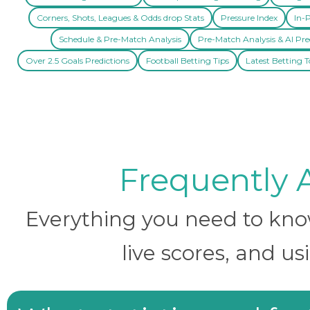
Corners, Shots, Leagues & Odds drop Stats
Pressure Index
In-P
Schedule & Pre-Match Analysis
Pre-Match Analysis & AI Pre
Over 2.5 Goals Predictions
Football Betting Tips
Latest Betting T
Frequently 
Everything you need to know 
live scores, and us