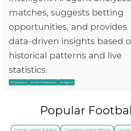
matches, suggests betting
opportunities, and provides
data-driven insights based 
historical patterns and live
statistics.
AI Assistant
Smart Predictions
AI Agent
Popular Footbal
Premier League Statistics
Champions League Betting
La Liga 