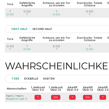
Gefährliche
Schüsse, um ein Tor
Durchschn. Totale
D
Tore
Angriffe
zu erzielen
Schüsse
?
0.00
?
0.00
0.00
?
0.00
?
FIRST-HALF
SECOND-HALF
Gefährliche
Schüsse, um ein Tor
Durchschn. Totale
D
Tore
Angriffe
zu erzielen
Schüsse
0.00
?
0.00
?
?
0.00
?
0.00
WAHRSCHEINLICHKEIT
TORE
ECKBÄLLE
KARTEN
1. Halbzeit
1. Halbzeit
Abpfiff
Abpfiff
Abpfiff
Mannschaften
Über 0.5
Über 1.5
Über 0.5
Über 1.5
Über 2.5
Heim / Heim
?
0%
?
0%
?
Based on last 0