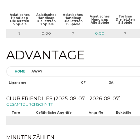
Asiatisches
Asiatisches
Asiatisches
Asiatisches
Torlinie
Handicap
Handicap
Handicap
Handicap
Die letzten
Die letzten
Die letzten
Die letzten
Alle Spiele
5 Spiele
5 Spiele
10 Spiele
15 Spiele
?
0.00
?
0.00
?
ADVANTAGE
HOME
AWAY
Liganame
GF
GA
CLUB FRIENDLIES (2025-08-07 - 2026-08-07)
GESAMTDURCHSCHNITT
Tore
Gefährliche Angriffe
Angriffe
Eckbälle
MINUTEN ZÄHLEN