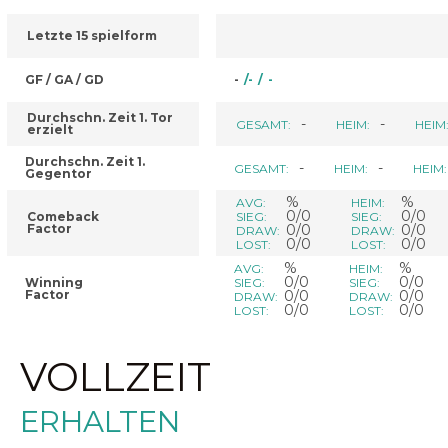
Letzte 15 spielform
GF / GA / GD
-
/
-
/
-
Durchschn. Zeit 1. Tor
-
-
GESAMT:
HEIM:
HEIM
erzielt
Durchschn. Zeit 1.
-
-
GESAMT:
HEIM:
HEIM:
Gegentor
%
%
AVG:
HEIM:
0/0
0/0
Comeback
SIEG:
SIEG:
Factor
0/0
0/0
DRAW:
DRAW:
0/0
0/0
LOST:
LOST:
%
%
AVG:
HEIM:
0/0
0/0
Winning
SIEG:
SIEG:
Factor
0/0
0/0
DRAW:
DRAW:
0/0
0/0
LOST:
LOST:
VOLLZEIT
ERHALTEN