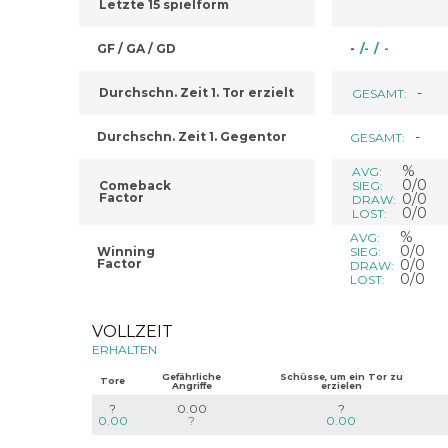
Letzte 15 spielform
GF / GA / GD
-
/
-
/
-
-
Durchschn. Zeit 1. Tor erzielt
GESAMT:
-
Durchschn. Zeit 1. Gegentor
GESAMT:
%
AVG:
0/0
Comeback
SIEG:
Factor
0/0
DRAW:
0/0
LOST:
%
AVG:
0/0
Winning
SIEG:
Factor
0/0
DRAW:
0/0
LOST:
VOLLZEIT
ERHALTEN
Gefährliche
Schüsse, um ein Tor zu
Tore
Angriffe
erzielen
?
0.00
?
0.00
?
0.00