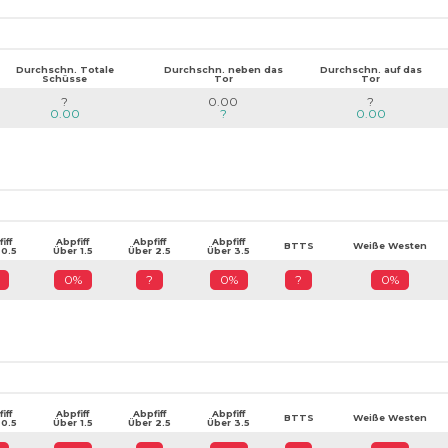
Durchschn. Totale
Durchschn. neben das
Durchschn. auf das
Schüsse
Tor
Tor
?
0.00
?
0.00
?
0.00
iff
Abpfiff
Abpfiff
Abpfiff
BTTS
Weiße Westen
 0.5
Über 1.5
Über 2.5
Über 3.5
0%
?
0%
?
0%
iff
Abpfiff
Abpfiff
Abpfiff
BTTS
Weiße Westen
 0.5
Über 1.5
Über 2.5
Über 3.5