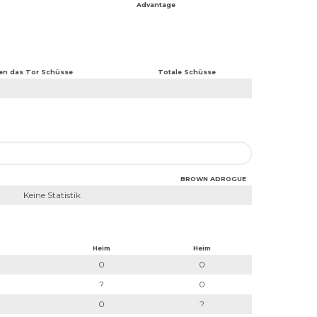
Advantage
en das Tor Schüsse
Totale Schüsse
BROWN ADROGUE
Keine Statistik
Heim
Heim
0
0
?
0
0
?