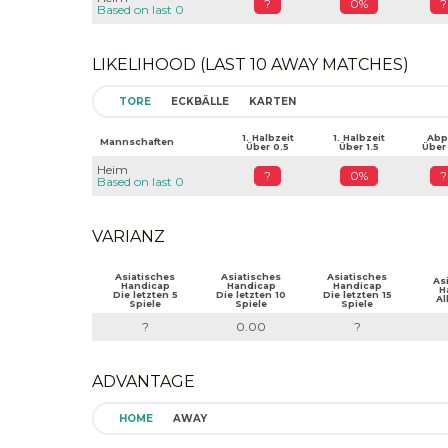
?
0%
?
Based on last 0
LIKELIHOOD (LAST 10 AWAY MATCHES)
TORE
ECKBÄLLE
KARTEN
1. Halbzeit
1. Halbzeit
Abpf
Mannschaften
Über 0.5
Über 1.5
Über
Heim
?
0%
?
Based on last 0
VARIANZ
Asiatisches
Asiatisches
Asiatisches
As
Handicap
Handicap
Handicap
H
Die letzten 5
Die letzten 10
Die letzten 15
Al
Spiele
Spiele
Spiele
?
0.00
?
ADVANTAGE
HOME
AWAY