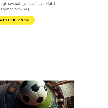
ough raw data yourself Live Match
elligence New AI […]
WEITERLESEN