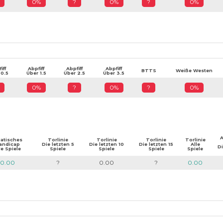
0%
?
0%
?
0%
iff
Abpfiff
Abpfiff
Abpfiff
BTTS
Weiße Westen
 0.5
Über 1.5
Über 2.5
Über 3.5
0%
?
0%
?
0%
A
iatisches
Torlinie
Torlinie
Torlinie
Torlinie
andicap
Die letzten 5
Die letzten 10
Die letzten 15
Alle
Di
le Spiele
Spiele
Spiele
Spiele
Spiele
0.00
?
0.00
?
0.00