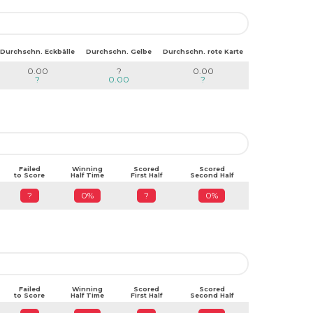
Durchschn. Eckbälle
Durchschn. Gelbe
Durchschn. rote Karte
0.00
?
0.00
?
0.00
?
Failed
Winning
Scored
Scored
to Score
Half Time
First Half
Second Half
?
0%
?
0%
Failed
Winning
Scored
Scored
to Score
Half Time
First Half
Second Half