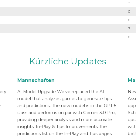
?
0
0
?
0
Kürzliche Updates
Mannschaften
Ma
ery
AI Model Upgrade We’ve replaced the AI
New
n
model that analyzes games to generate tips
Ass
w
and predictions. The new model is in the GPT-5
opp
class and performs on par with Gemini 3.0 Pro,
Sch
s
providing deeper analysis and more accurate
upc
insights. In-Play & Tips Improvements The
with
predictions list on the In-Play and Tips pages
bett