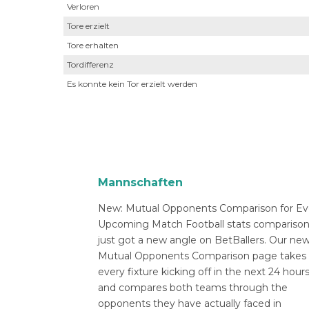
Verloren
Tore erzielt
Tore erhalten
Tordifferenz
Es konnte kein Tor erzielt werden
Mannschaften
New: Mutual Opponents Comparison for Ev
Upcoming Match Football stats compariso
just got a new angle on BetBallers. Our ne
Mutual Opponents Comparison page takes
every fixture kicking off in the next 24 hour
and compares both teams through the
opponents they have actually faced in