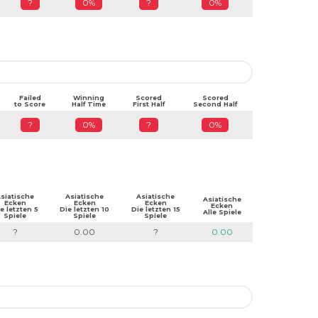
?
0%
?
0%
Failed
Winning
Scored
Scored
to Score
Half Time
First Half
Second Half
?
0%
?
0%
siatische
Asiatische
Asiatische
Asiatische
Ecken
Ecken
Ecken
Ecken
e letzten 5
Die letzten 10
Die letzten 15
Alle Spiele
Spiele
Spiele
Spiele
?
0.00
?
0.00