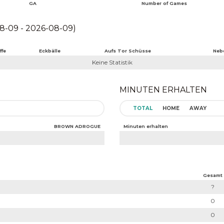
GA
Number of Games
-09 - 2026-08-09)
ffe
Eckbälle
Aufs Tor Schüsse
Neb
Keine Statistik
MINUTEN ERHALTEN
TOTAL
HOME
AWAY
BROWN ADROGUE
Minuten erhalten
Gesamt
?
0
0