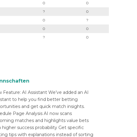
0
0
?
0
0
?
0
0
?
0
nnschaften
 Feature: AI Assistant We’ve added an AI
istant to help you find better betting
ortunities and get quick match insights.
edule Page Analysis AI now scans
oming matches and highlights value bets
 higher success probability Get specific
ing tips with explanations instead of sorting