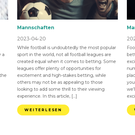
Mannschaften
Ma
2023-04-20
202
While football is undoubtedly the most popular
Foot
 a
sport in the world, not all football leagues are
bet
created equal when it comes to betting. Some
exci
leagues offer plenty of opportunities for
num
 the
excitement and high-stakes betting, while
pla
others may not be as appealing to those
you
looking to add some thrill to their viewing
we’l
experience. In this article, […]
exci
WEITERLESEN