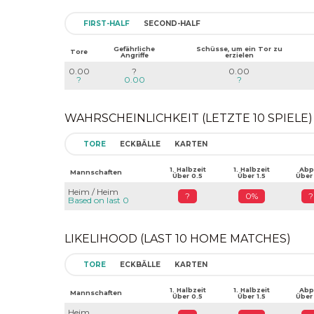
FIRST-HALF
SECOND-HALF
Gefährliche
Schüsse, um ein Tor zu
Tore
Angriffe
erzielen
0.00
?
0.00
?
0.00
?
WAHRSCHEINLICHKEIT (LETZTE 10 SPIELE)
TORE
ECKBÄLLE
KARTEN
1. Halbzeit
1. Halbzeit
Abpf
Mannschaften
Über 0.5
Über 1.5
Über
Heim / Heim
?
0%
?
Based on last 0
LIKELIHOOD (LAST 10 HOME MATCHES)
TORE
ECKBÄLLE
KARTEN
1. Halbzeit
1. Halbzeit
Abpf
Mannschaften
Über 0.5
Über 1.5
Über
Heim