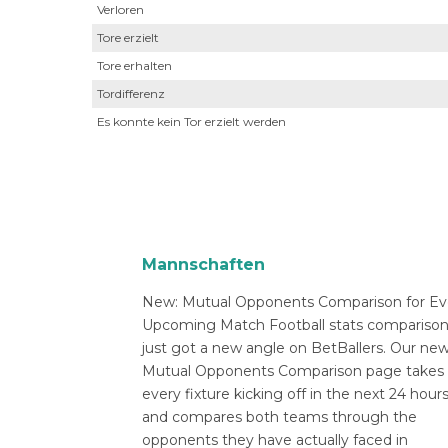
Verloren
Tore erzielt
Tore erhalten
Tordifferenz
Es konnte kein Tor erzielt werden
Mannschaften
New: Mutual Opponents Comparison for Ev
Upcoming Match Football stats compariso
just got a new angle on BetBallers. Our ne
Mutual Opponents Comparison page takes
every fixture kicking off in the next 24 hour
and compares both teams through the
opponents they have actually faced in