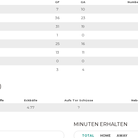
GF
GA
Numbe
7
10
36
23
31
19
1
0
25
16
13
11
0
0
3
4
)
ffe
Eckbälle
Aufs Tor Schüsse
Neb
4.77
?
MINUTEN ERHALTEN
TOTAL
HOME
AWAY