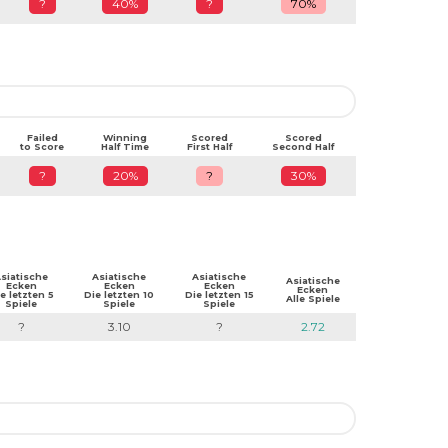
?
40%
?
70%
Failed
Winning
Scored
Scored
to Score
Half Time
First Half
Second Half
?
20%
?
30%
siatische
Asiatische
Asiatische
Asiatische
Ecken
Ecken
Ecken
Ecken
e letzten 5
Die letzten 10
Die letzten 15
Alle Spiele
Spiele
Spiele
Spiele
?
3.10
?
2.72