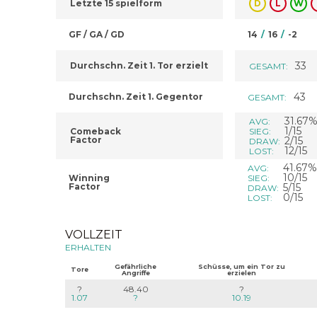
Letzte 15 spielform
D
L
W
GF / GA / GD
14
/
16
/
-2
33
Durchschn. Zeit 1. Tor erzielt
GESAMT:
43
Durchschn. Zeit 1. Gegentor
GESAMT:
31.67
AVG:
1/15
Comeback
SIEG:
Factor
2/15
DRAW:
12/15
LOST:
41.67%
AVG:
10/15
Winning
SIEG:
Factor
5/15
DRAW:
0/15
LOST:
VOLLZEIT
ERHALTEN
Gefährliche
Schüsse, um ein Tor zu
Tore
Angriffe
erzielen
?
48.40
?
1.07
?
10.19