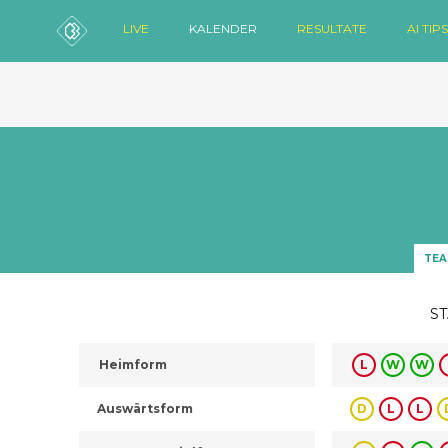
LIVE
KALENDER
RESULTATE
AI TIPS
TEA
ST
Heimform
L
W
W
Auswärtsform
D
L
L