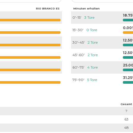
RIO BRANCO ES
Minuten erhalten
18.7
0'-15'
3 Tore
0.00
15'-30'
0 Tore
12.5
30'-45'
2 Tore
12.5
45'-60'
2 Tore
25.0
60'-75'
4 Tore
31.2
75'-90'
5 Tore
Gesamt
?
63
48