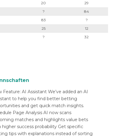
20
29
?
84
83
?
25
12
?
32
nnschaften
 Feature: AI Assistant We’ve added an AI
istant to help you find better betting
ortunities and get quick match insights.
edule Page Analysis AI now scans
oming matches and highlights value bets
 higher success probability Get specific
ing tips with explanations instead of sorting