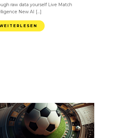
ough raw data yourself Live Match
elligence New AI […]
WEITERLESEN