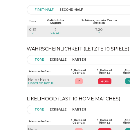
FIRST-HALF
SECOND-HALF
Gefährliche
Schüsse, um ein Tor zu
Tore
Angriffe
erzielen
0.67
?
7.20
?
24.40
?
WAHRSCHEINLICHKEIT (LETZTE 10 SPIELE)
TORE
ECKBÄLLE
KARTEN
1. Halbzeit
1. Halbzeit
Abpf
Mannschaften
Über 0.5
Über 1.5
Über
Heim / Heim
?
40%
Based on last 10
LIKELIHOOD (LAST 10 HOME MATCHES)
TORE
ECKBÄLLE
KARTEN
1. Halbzeit
1. Halbzeit
Abpf
Mannschaften
Über 0.5
Über 1.5
Über
Heim