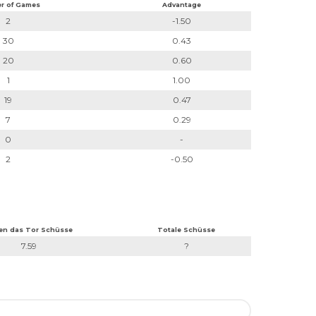
r of Games
Advantage
2
-1.50
30
0.43
20
0.60
1
1.00
19
0.47
7
0.29
0
-
2
-0.50
en das Tor Schüsse
Totale Schüsse
7.59
?