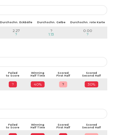
Durchschn. Eckbälle
Durchschn. Gelbe
Durchschn. rote Karte
2.27
?
0.00
?
1.13
?
Failed
Winning
Scored
Scored
to Score
Half Time
First Half
Second Half
?
40%
?
30%
Failed
Winning
Scored
Scored
to Score
Half Time
First Half
Second Half