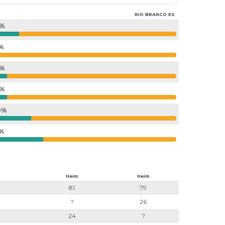
RIO BRANCO ES
5%
%
0%
0%
0%
5%
Heim
Heim
81
79
?
26
24
?