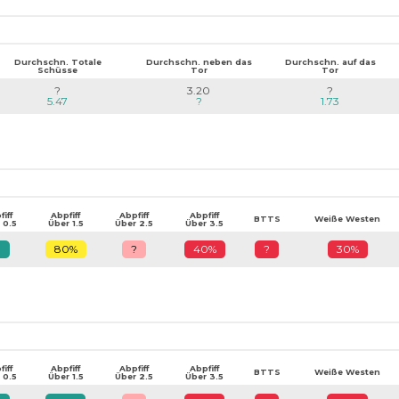
Durchschn. Totale
Durchschn. neben das
Durchschn. auf das
Schüsse
Tor
Tor
?
3.20
?
5.47
?
1.73
iff
Abpfiff
Abpfiff
Abpfiff
BTTS
Weiße Westen
 0.5
Über 1.5
Über 2.5
Über 3.5
?
80%
?
40%
?
30%
iff
Abpfiff
Abpfiff
Abpfiff
BTTS
Weiße Westen
 0.5
Über 1.5
Über 2.5
Über 3.5