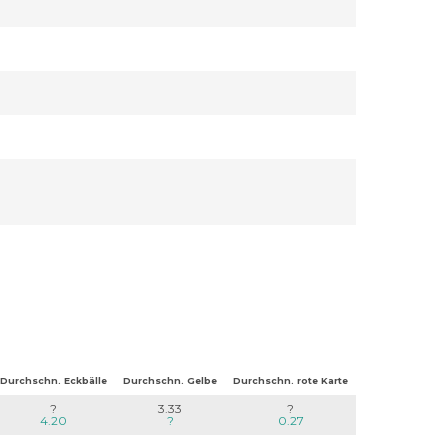
Durchschn. Eckbälle
Durchschn. Gelbe
Durchschn. rote Karte
?
3.33
?
4.20
?
0.27