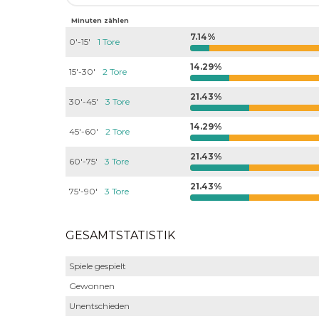
Minuten zählen
7.14%
0'-15'
1 Tore
14.29%
15'-30'
2 Tore
21.43%
30'-45'
3 Tore
14.29%
45'-60'
2 Tore
21.43%
60'-75'
3 Tore
21.43%
75'-90'
3 Tore
GESAMTSTATISTIK
Spiele gespielt
Gewonnen
Unentschieden