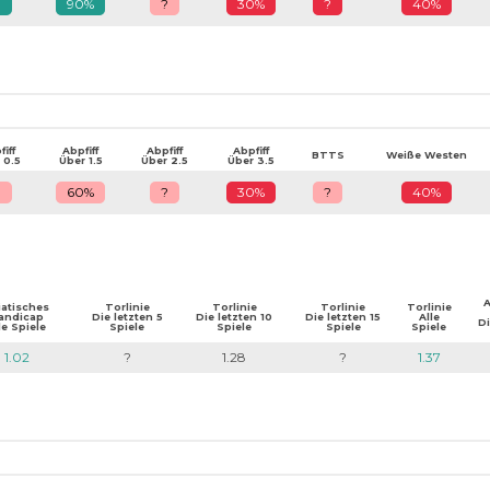
?
90%
?
30%
?
40%
iff
Abpfiff
Abpfiff
Abpfiff
BTTS
Weiße Westen
 0.5
Über 1.5
Über 2.5
Über 3.5
?
60%
?
30%
?
40%
A
iatisches
Torlinie
Torlinie
Torlinie
Torlinie
andicap
Die letzten 5
Die letzten 10
Die letzten 15
Alle
Di
le Spiele
Spiele
Spiele
Spiele
Spiele
1.02
?
1.28
?
1.37