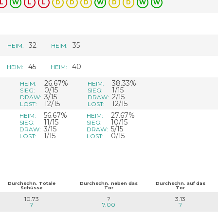
L
W
L
L
D
D
D
W
D
D
W
W
32
35
HEIM:
HEIM:
45
40
HEIM:
HEIM:
%
26.67%
38.33%
HEIM:
HEIM:
0/15
1/15
SIEG:
SIEG:
3/15
2/15
DRAW:
DRAW:
12/15
12/15
LOST:
LOST:
56.67%
27.67%
HEIM:
HEIM:
11/15
10/15
SIEG:
SIEG:
3/15
5/15
DRAW:
DRAW:
1/15
0/15
LOST:
LOST:
Durchschn. Totale
Durchschn. neben das
Durchschn. auf das
Schüsse
Tor
Tor
10.73
?
3.13
?
7.00
?