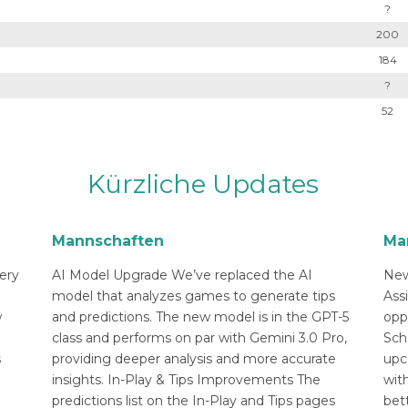
?
200
184
?
52
Kürzliche Updates
Mannschaften
Ma
ery
AI Model Upgrade We’ve replaced the AI
New
n
model that analyzes games to generate tips
Ass
w
and predictions. The new model is in the GPT-5
opp
class and performs on par with Gemini 3.0 Pro,
Sch
s
providing deeper analysis and more accurate
upc
insights. In-Play & Tips Improvements The
with
predictions list on the In-Play and Tips pages
bett