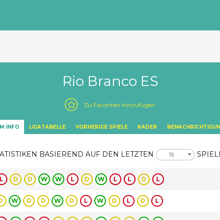
Rio Branco ES
Zu Favoriten hinzufügen
M INFO
LIGATABELLE
VORHERIGE SPIELE
KADER
BENACHRICHTIGU
ATISTIKEN BASIEREND AUF DEN LETZTEN
SPIEL
15
L
D
D
W
W
L
D
W
L
L
D
L
D
W
D
D
W
D
L
W
D
L
D
L