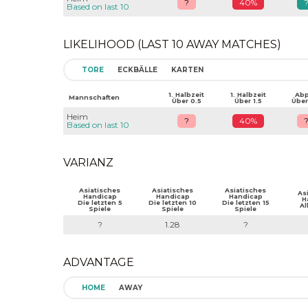
?
40%
Based on last 10
LIKELIHOOD (LAST 10 AWAY MATCHES)
TORE
ECKBÄLLE
KARTEN
1. Halbzeit
1. Halbzeit
Abpf
Mannschaften
Über 0.5
Über 1.5
Über
Heim
?
40%
Based on last 10
VARIANZ
Asiatisches
Asiatisches
Asiatisches
As
Handicap
Handicap
Handicap
H
Die letzten 5
Die letzten 10
Die letzten 15
Al
Spiele
Spiele
Spiele
?
1.28
?
ADVANTAGE
HOME
AWAY