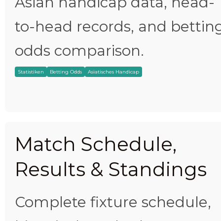
Asian handicap data, head-
to-head records, and bettin
odds comparison.
Statistiken
Betting Odds
Asiatisches Handicap
Match Schedule,
Results & Standings
Complete fixture schedule,