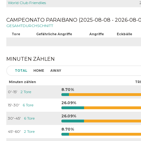
World Club Friendlies
CAMPEONATO PARAIBANO (2025-08-08 - 2026-08-0
GESAMTDURCHSCHNITT
Tore
Gefährliche Angriffe
Angriffe
Eckbälle
MINUTEN ZÄHLEN
TOTAL
HOME
AWAY
Minuten zählen
TR
8.70%
0'-15'
2 Tore
26.09%
15'-30'
6 Tore
26.09%
30'-45'
6 Tore
8.70%
45'-60'
2 Tore