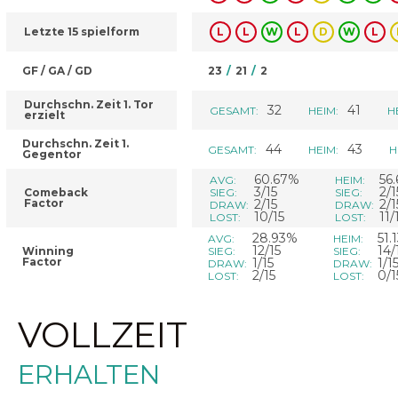
Letzte 15 spielform
L
L
W
L
D
W
L
GF / GA / GD
23
/
21
/
2
Durchschn. Zeit 1. Tor
32
41
GESAMT:
HEIM:
H
erzielt
Durchschn. Zeit 1.
44
43
GESAMT:
HEIM:
H
Gegentor
60.67%
56
AVG:
HEIM:
3/15
2/1
Comeback
SIEG:
SIEG:
Factor
2/15
2/1
DRAW:
DRAW:
10/15
11/
LOST:
LOST:
28.93%
51.
AVG:
HEIM:
12/15
14/
Winning
SIEG:
SIEG:
Factor
1/15
1/1
DRAW:
DRAW:
2/15
0/1
LOST:
LOST:
VOLLZEIT
ERHALTEN