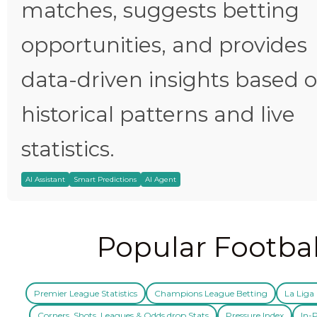
matches, suggests betting
opportunities, and provides
data-driven insights based 
historical patterns and live
statistics.
AI Assistant
Smart Predictions
AI Agent
Popular Footbal
Premier League Statistics
Champions League Betting
La Liga 
Corners, Shots, Leagues & Odds drop Stats
Pressure Index
In-P