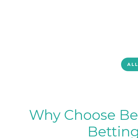
AL
Why Choose BetB
Betting