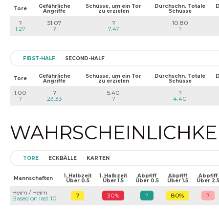
Gefährliche
Schüsse, um ein Tor
Durchschn. Totale
D
Tore
Angriffe
zu erzielen
Schüsse
?
51.07
?
10.80
1.27
?
7.47
?
FIRST-HALF
SECOND-HALF
Gefährliche
Schüsse, um ein Tor
Durchschn. Totale
D
Tore
Angriffe
zu erzielen
Schüsse
1.00
?
5.40
?
?
23.33
?
4.40
WAHRSCHEINLICHKEIT
TORE
ECKBÄLLE
KARTEN
1. Halbzeit
1. Halbzeit
Abpfiff
Abpfiff
Abpfiff
Mannschaften
Über 0.5
Über 1.5
Über 0.5
Über 1.5
Über 2.
Heim / Heim
?
30%
?
80%
?
Based on last 10