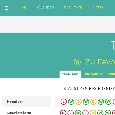
LIVE
KALENDER
RESULTATE
AI TIPS
Zu Favo
TEAM INFO
LIGATABELLE
VORH
STATISTIKEN BASIEREND 
Heimform
L
W
D
W
D
W
W
Auswärtsform
L
L
W
L
D
W
W