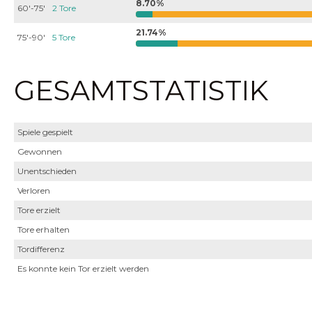
8.70%
60'-75'
2 Tore
21.74%
75'-90'
5 Tore
GESAMTSTATISTIK
Spiele gespielt
Gewonnen
Unentschieden
Verloren
Tore erzielt
Tore erhalten
Tordifferenz
Es konnte kein Tor erzielt werden