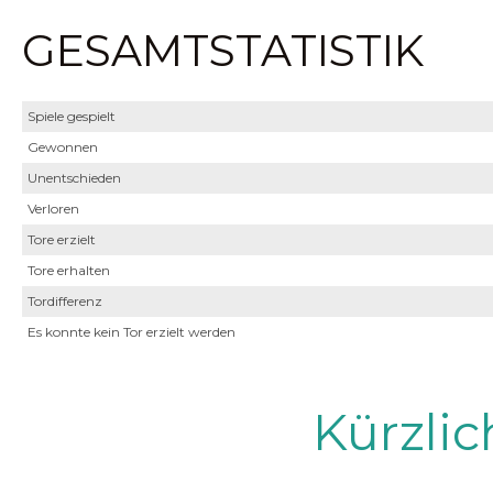
GESAMTSTATISTIK
Spiele gespielt
Gewonnen
Unentschieden
Verloren
Tore erzielt
Tore erhalten
Tordifferenz
Es konnte kein Tor erzielt werden
Kürzli