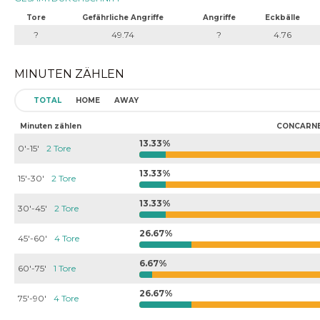
Tore
Gefährliche Angriffe
Angriffe
Eckbälle
?
49.74
?
4.76
MINUTEN ZÄHLEN
TOTAL
HOME
AWAY
Minuten zählen
CONCARN
13.33%
0'-15'
2 Tore
13.33%
15'-30'
2 Tore
13.33%
30'-45'
2 Tore
26.67%
45'-60'
4 Tore
6.67%
60'-75'
1 Tore
26.67%
75'-90'
4 Tore