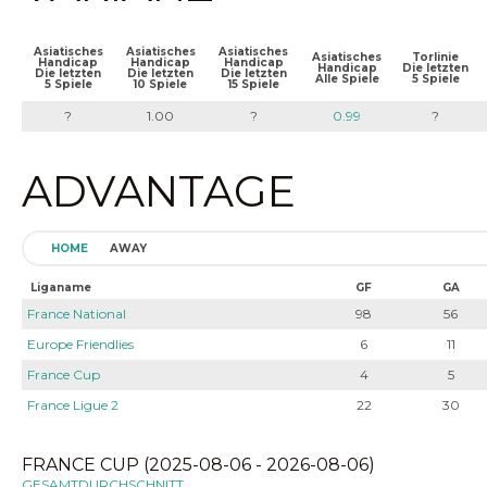
Asiatisches
Asiatisches
Asiatisches
Asiatisches
Torlinie
Handicap
Handicap
Handicap
Handicap
Die letzten
Die letzten
Die letzten
Die letzten
Alle Spiele
5 Spiele
5 Spiele
10 Spiele
15 Spiele
?
1.00
?
0.99
?
ADVANTAGE
HOME
AWAY
Liganame
GF
GA
France National
98
56
Europe Friendlies
6
11
France Cup
4
5
France Ligue 2
22
30
FRANCE CUP (2025-08-06 - 2026-08-06)
GESAMTDURCHSCHNITT