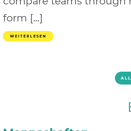
compare teams through 
form […]
WEITERLESEN
AL