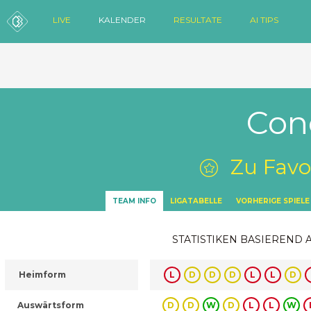
LIVE
KALENDER
RESULTATE
AI TIPS
Con
Zu Favo
TEAM INFO
LIGATABELLE
VORHERIGE SPIELE
STATISTIKEN BASIEREND 
Heimform
L
D
D
D
L
L
D
Auswärtsform
D
D
W
D
L
L
W