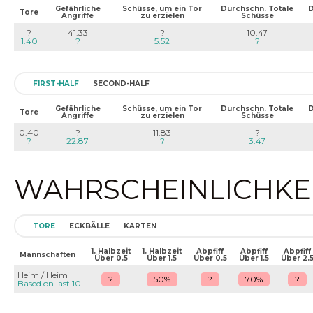
Gefährliche
Schüsse, um ein Tor
Durchschn. Totale
D
Tore
Angriffe
zu erzielen
Schüsse
?
41.33
?
10.47
1.40
?
5.52
?
FIRST-HALF
SECOND-HALF
Gefährliche
Schüsse, um ein Tor
Durchschn. Totale
D
Tore
Angriffe
zu erzielen
Schüsse
0.40
?
11.83
?
?
22.87
?
3.47
WAHRSCHEINLICHKEIT
TORE
ECKBÄLLE
KARTEN
1. Halbzeit
1. Halbzeit
Abpfiff
Abpfiff
Abpfiff
Mannschaften
Über 0.5
Über 1.5
Über 0.5
Über 1.5
Über 2.
Heim / Heim
?
50%
?
70%
?
Based on last 10