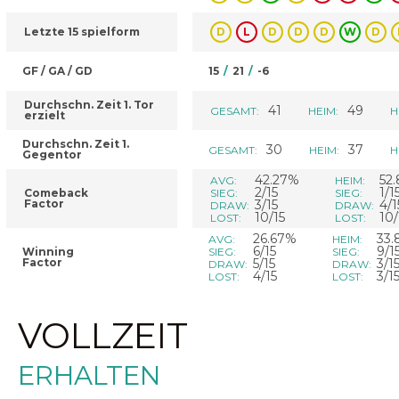
Letzte 15 spielform
D
L
D
D
D
W
D
GF / GA / GD
15
/
21
/
-6
Durchschn. Zeit 1. Tor
41
49
GESAMT:
HEIM:
H
erzielt
Durchschn. Zeit 1.
30
37
GESAMT:
HEIM:
H
Gegentor
42.27%
52
AVG:
HEIM:
2/15
1/1
Comeback
SIEG:
SIEG:
Factor
3/15
4/1
DRAW:
DRAW:
10/15
10/
LOST:
LOST:
26.67%
33
AVG:
HEIM:
6/15
9/1
Winning
SIEG:
SIEG:
Factor
5/15
3/1
DRAW:
DRAW:
4/15
3/1
LOST:
LOST:
VOLLZEIT
ERHALTEN