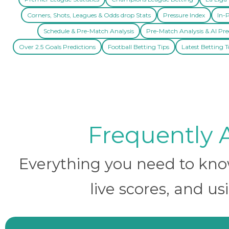
Corners, Shots, Leagues & Odds drop Stats
Pressure Index
In-P
Schedule & Pre-Match Analysis
Pre-Match Analysis & AI Pre
Over 2.5 Goals Predictions
Football Betting Tips
Latest Betting T
Frequently 
Everything you need to know 
live scores, and us