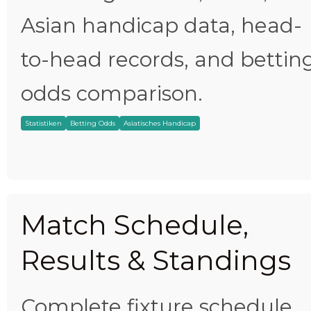
Asian handicap data, head-
to-head records, and bettin
odds comparison.
Statistiken
Betting Odds
Asiatisches Handicap
Match Schedule,
Results & Standings
Complete fixture schedule,