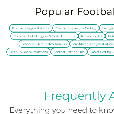
Popular Footbal
Premier League Statistics
Champions League Betting
La Liga 
Corners, Shots, Leagues & Odds drop Stats
Pressure Index
In-P
Schedule & Pre-Match Analysis
Pre-Match Analysis & AI Pre
Over 2.5 Goals Predictions
Football Betting Tips
Latest Betting T
Frequently 
Everything you need to know 