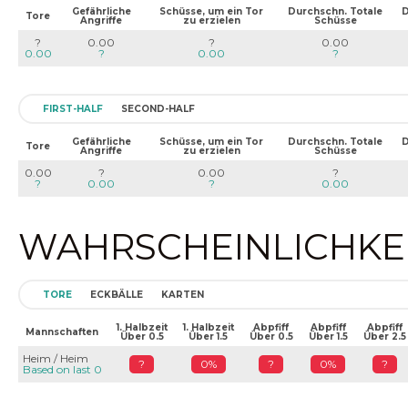
Gefährliche
Schüsse, um ein Tor
Durchschn. Totale
D
Tore
Angriffe
zu erzielen
Schüsse
?
0.00
?
0.00
0.00
?
0.00
?
FIRST-HALF
SECOND-HALF
Gefährliche
Schüsse, um ein Tor
Durchschn. Totale
D
Tore
Angriffe
zu erzielen
Schüsse
0.00
?
0.00
?
?
0.00
?
0.00
WAHRSCHEINLICHKEIT
TORE
ECKBÄLLE
KARTEN
1. Halbzeit
1. Halbzeit
Abpfiff
Abpfiff
Abpfiff
Mannschaften
Über 0.5
Über 1.5
Über 0.5
Über 1.5
Über 2.5
Heim / Heim
?
0%
?
0%
?
Based on last 0