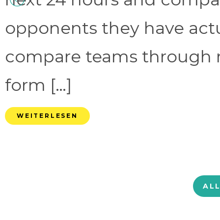
opponents they have act
compare teams through 
form […]
WEITERLESEN
AL