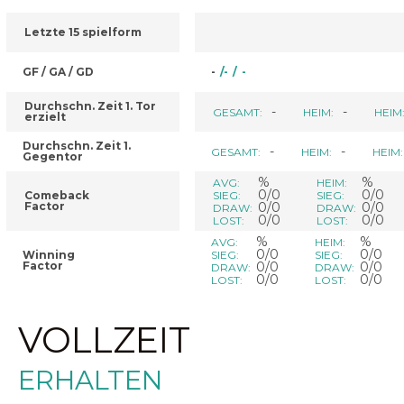
Letzte 15 spielform
GF / GA / GD
-
/
-
/
-
Durchschn. Zeit 1. Tor
-
-
GESAMT:
HEIM:
HEIM
erzielt
Durchschn. Zeit 1.
-
-
GESAMT:
HEIM:
HEIM:
Gegentor
%
%
AVG:
HEIM:
0/0
0/0
Comeback
SIEG:
SIEG:
Factor
0/0
0/0
DRAW:
DRAW:
0/0
0/0
LOST:
LOST:
%
%
AVG:
HEIM:
0/0
0/0
Winning
SIEG:
SIEG:
Factor
0/0
0/0
DRAW:
DRAW:
0/0
0/0
LOST:
LOST:
VOLLZEIT
ERHALTEN