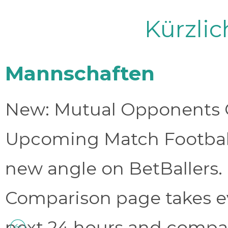
Kürzli
Mannschaften
New: Mutual Opponents C
Upcoming Match Football 
new angle on BetBallers
Comparison page takes eve
next 24 hours and compa