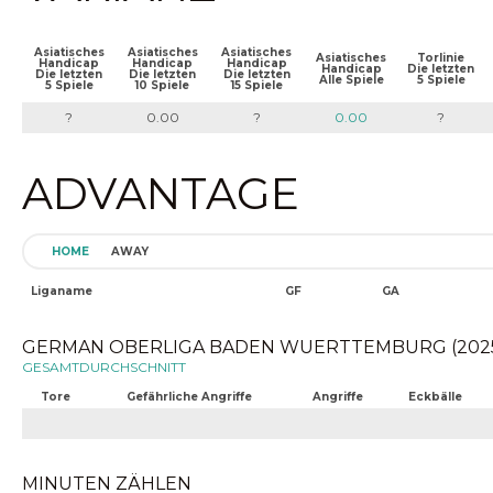
Asiatisches
Asiatisches
Asiatisches
Asiatisches
Torlinie
Handicap
Handicap
Handicap
Handicap
Die letzten
Die letzten
Die letzten
Die letzten
Alle Spiele
5 Spiele
5 Spiele
10 Spiele
15 Spiele
?
0.00
?
0.00
?
ADVANTAGE
HOME
AWAY
Liganame
GF
GA
GERMAN OBERLIGA BADEN WUERTTEMBURG (2025-0
GESAMTDURCHSCHNITT
Tore
Gefährliche Angriffe
Angriffe
Eckbälle
MINUTEN ZÄHLEN