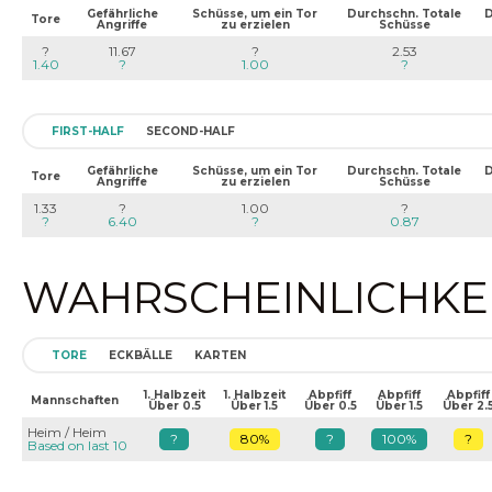
Gefährliche
Schüsse, um ein Tor
Durchschn. Totale
D
Tore
Angriffe
zu erzielen
Schüsse
?
11.67
?
2.53
1.40
?
1.00
?
FIRST-HALF
SECOND-HALF
Gefährliche
Schüsse, um ein Tor
Durchschn. Totale
D
Tore
Angriffe
zu erzielen
Schüsse
1.33
?
1.00
?
?
6.40
?
0.87
WAHRSCHEINLICHKEIT
TORE
ECKBÄLLE
KARTEN
1. Halbzeit
1. Halbzeit
Abpfiff
Abpfiff
Abpfiff
Mannschaften
Über 0.5
Über 1.5
Über 0.5
Über 1.5
Über 2.
Heim / Heim
?
80%
?
100%
?
Based on last 10