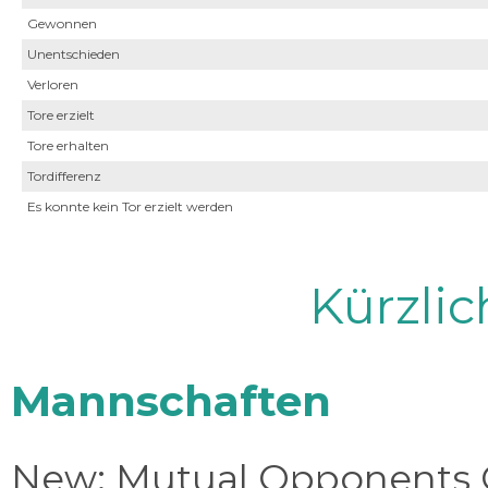
Gewonnen
Unentschieden
Verloren
Tore erzielt
Tore erhalten
Tordifferenz
Es konnte kein Tor erzielt werden
Kürzli
Mannschaften
New: Mutual Opponents C