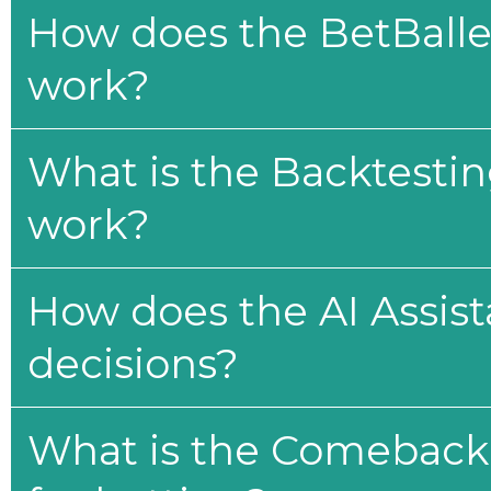
How does the BetBaller
work?
What is the Backtesti
work?
How does the AI Assis
decisions?
What is the Comeback 