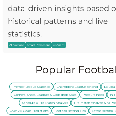
data-driven insights based 
historical patterns and live
statistics.
AI Assistant
Smart Predictions
AI Agent
Popular Footbal
Premier League Statistics
Champions League Betting
La Liga 
Corners, Shots, Leagues & Odds drop Stats
Pressure Index
In-P
Schedule & Pre-Match Analysis
Pre-Match Analysis & AI Pre
Over 2.5 Goals Predictions
Football Betting Tips
Latest Betting T