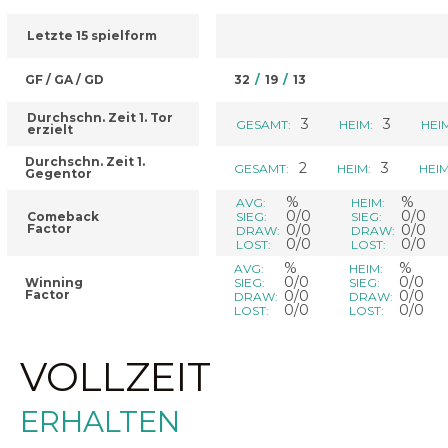
Letzte 15 spielform
GF / GA / GD
32
/
19
/
13
Durchschn. Zeit 1. Tor
3
3
GESAMT:
HEIM:
HEI
erzielt
Durchschn. Zeit 1.
2
3
GESAMT:
HEIM:
HEIM
Gegentor
%
%
AVG:
HEIM:
0/0
0/0
Comeback
SIEG:
SIEG:
Factor
0/0
0/0
DRAW:
DRAW:
0/0
0/0
LOST:
LOST:
%
%
AVG:
HEIM:
0/0
0/0
Winning
SIEG:
SIEG:
Factor
0/0
0/0
DRAW:
DRAW:
0/0
0/0
LOST:
LOST:
VOLLZEIT
ERHALTEN