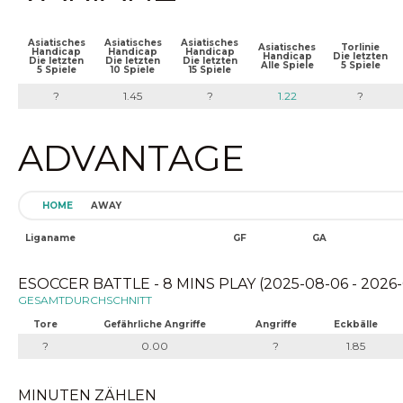
Asiatisches
Asiatisches
Asiatisches
Asiatisches
Torlinie
Handicap
Handicap
Handicap
Handicap
Die letzten
Die letzten
Die letzten
Die letzten
Alle Spiele
5 Spiele
5 Spiele
10 Spiele
15 Spiele
?
1.45
?
1.22
?
ADVANTAGE
HOME
AWAY
Liganame
GF
GA
ESOCCER BATTLE - 8 MINS PLAY (2025-08-06 - 2026-
GESAMTDURCHSCHNITT
Tore
Gefährliche Angriffe
Angriffe
Eckbälle
?
0.00
?
1.85
MINUTEN ZÄHLEN