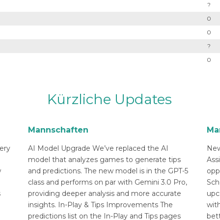
?
0
0
?
0
Kürzliche Updates
Mannschaften
Ma
ery
AI Model Upgrade We’ve replaced the AI
New
n
model that analyzes games to generate tips
Ass
w
and predictions. The new model is in the GPT-5
opp
class and performs on par with Gemini 3.0 Pro,
Sch
s
providing deeper analysis and more accurate
upc
insights. In-Play & Tips Improvements The
with
predictions list on the In-Play and Tips pages
bett