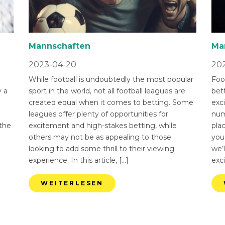
Mannschaften
Ma
2023-04-20
202
While football is undoubtedly the most popular
Foot
 a
sport in the world, not all football leagues are
bet
created equal when it comes to betting. Some
exci
leagues offer plenty of opportunities for
num
 the
excitement and high-stakes betting, while
pla
others may not be as appealing to those
you
looking to add some thrill to their viewing
we’l
experience. In this article, […]
exci
WEITERLESEN