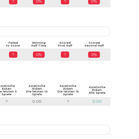
?
0%
?
0%
Failed
Winning
Scored
Scored
to Score
Half Time
First Half
Second Half
?
0%
?
0%
siatische
Asiatische
Asiatische
Asiatische
Ecken
Ecken
Ecken
Ecken
e letzten 5
Die letzten 10
Die letzten 15
Alle Spiele
Spiele
Spiele
Spiele
?
0.00
?
0.00