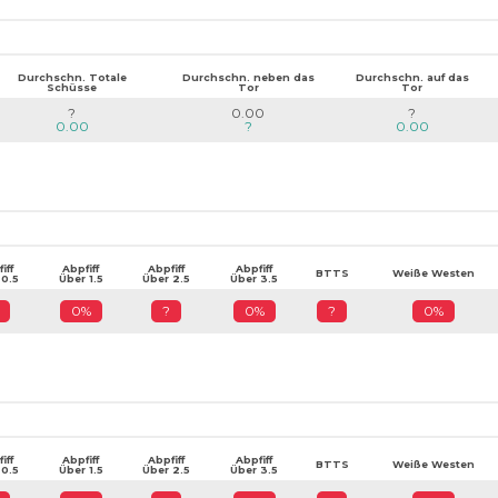
Durchschn. Totale
Durchschn. neben das
Durchschn. auf das
Schüsse
Tor
Tor
?
0.00
?
0.00
?
0.00
iff
Abpfiff
Abpfiff
Abpfiff
BTTS
Weiße Westen
 0.5
Über 1.5
Über 2.5
Über 3.5
0%
?
0%
?
0%
iff
Abpfiff
Abpfiff
Abpfiff
BTTS
Weiße Westen
 0.5
Über 1.5
Über 2.5
Über 3.5