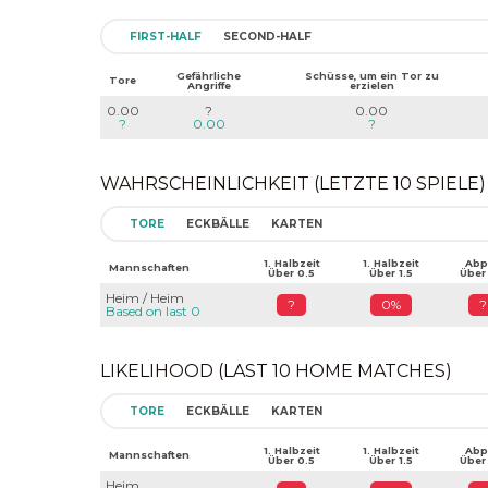
FIRST-HALF
SECOND-HALF
Gefährliche
Schüsse, um ein Tor zu
Tore
Angriffe
erzielen
0.00
?
0.00
?
0.00
?
WAHRSCHEINLICHKEIT (LETZTE 10 SPIELE)
TORE
ECKBÄLLE
KARTEN
1. Halbzeit
1. Halbzeit
Abpf
Mannschaften
Über 0.5
Über 1.5
Über
Heim / Heim
?
0%
?
Based on last 0
LIKELIHOOD (LAST 10 HOME MATCHES)
TORE
ECKBÄLLE
KARTEN
1. Halbzeit
1. Halbzeit
Abpf
Mannschaften
Über 0.5
Über 1.5
Über
Heim