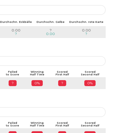
Durchschn. Eckbälle
Durchschn. Gelbe
Durchschn. rote Karte
0.00
?
0.00
?
0.00
?
Failed
Winning
Scored
Scored
to Score
Half Time
First Half
Second Half
?
0%
?
0%
Failed
Winning
Scored
Scored
to Score
Half Time
First Half
Second Half