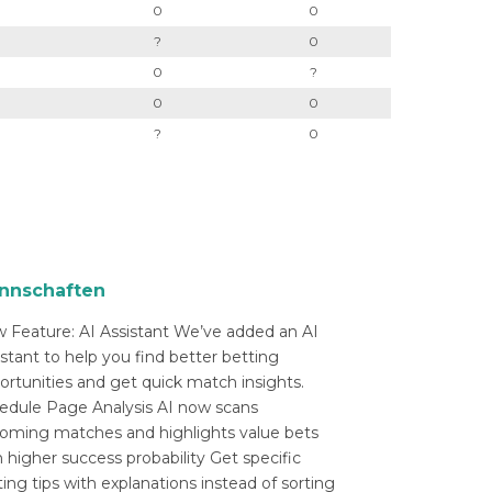
0
0
?
0
0
?
0
0
?
0
nnschaften
 Feature: AI Assistant We’ve added an AI
istant to help you find better betting
ortunities and get quick match insights.
edule Page Analysis AI now scans
oming matches and highlights value bets
 higher success probability Get specific
ing tips with explanations instead of sorting