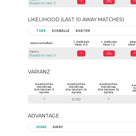
?
0%
?
Based on last 0
LIKELIHOOD (LAST 10 AWAY MATCHES)
TORE
ECKBÄLLE
KARTEN
1. Halbzeit
1. Halbzeit
Abpf
Mannschaften
Über 0.5
Über 1.5
Über
Heim
?
0%
?
Based on last 0
VARIANZ
Asiatisches
Asiatisches
Asiatisches
As
Handicap
Handicap
Handicap
H
Die letzten 5
Die letzten 10
Die letzten 15
Al
Spiele
Spiele
Spiele
?
0.00
?
ADVANTAGE
HOME
AWAY