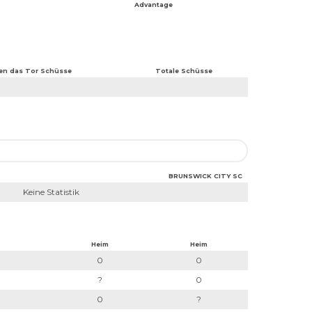
Advantage
en das Tor Schüsse
Totale Schüsse
BRUNSWICK CITY SC
Keine Statistik
Heim
Heim
0
0
?
0
0
?