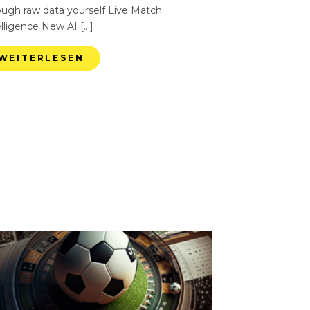
ough raw data yourself Live Match
elligence New AI […]
WEITERLESEN