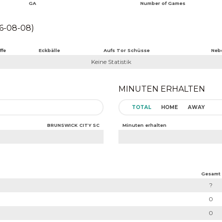
GA
Number of Games
6-08-08)
ffe
Eckbälle
Aufs Tor Schüsse
Neb
Keine Statistik
MINUTEN ERHALTEN
TOTAL
HOME
AWAY
BRUNSWICK CITY SC
Minuten erhalten
Gesamt
?
0
0