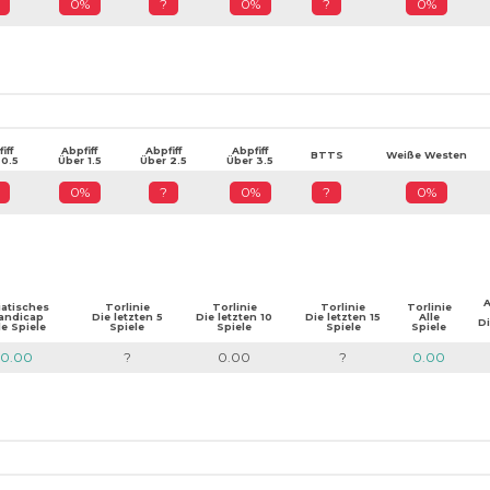
0%
?
0%
?
0%
iff
Abpfiff
Abpfiff
Abpfiff
BTTS
Weiße Westen
 0.5
Über 1.5
Über 2.5
Über 3.5
0%
?
0%
?
0%
A
iatisches
Torlinie
Torlinie
Torlinie
Torlinie
andicap
Die letzten 5
Die letzten 10
Die letzten 15
Alle
Di
le Spiele
Spiele
Spiele
Spiele
Spiele
0.00
?
0.00
?
0.00