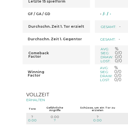
Letzte 15 spielform
GF / GA / GD
-
/
-
/
-
-
Durchschn. Zeit 1. Tor erzielt
GESAMT:
-
Durchschn. Zeit 1. Gegentor
GESAMT:
%
AVG:
0/0
Comeback
SIEG:
Factor
0/0
DRAW:
0/0
LOST:
%
AVG:
0/0
Winning
SIEG:
Factor
0/0
DRAW:
0/0
LOST:
VOLLZEIT
ERHALTEN
Gefährliche
Schüsse, um ein Tor zu
Tore
Angriffe
erzielen
?
0.00
?
0.00
?
0.00