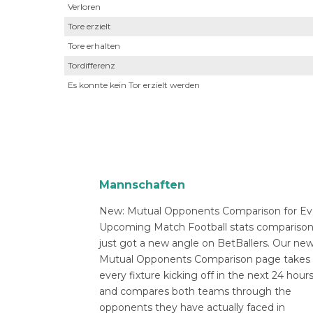
Verloren
Tore erzielt
Tore erhalten
Tordifferenz
Es konnte kein Tor erzielt werden
Mannschaften
New: Mutual Opponents Comparison for Ev
Upcoming Match Football stats compariso
just got a new angle on BetBallers. Our ne
Mutual Opponents Comparison page takes
every fixture kicking off in the next 24 hour
and compares both teams through the
opponents they have actually faced in