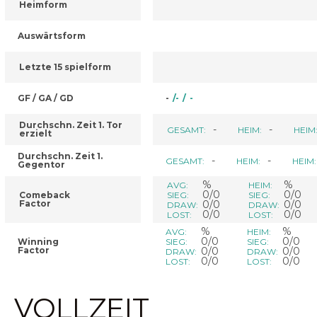
Heimform
Auswärtsform
Letzte 15 spielform
GF / GA / GD
-
/
-
/
-
Durchschn. Zeit 1. Tor
-
-
GESAMT:
HEIM:
HEIM
erzielt
Durchschn. Zeit 1.
-
-
GESAMT:
HEIM:
HEIM:
Gegentor
%
%
AVG:
HEIM:
0/0
0/0
Comeback
SIEG:
SIEG:
Factor
0/0
0/0
DRAW:
DRAW:
0/0
0/0
LOST:
LOST:
%
%
AVG:
HEIM:
0/0
0/0
Winning
SIEG:
SIEG:
Factor
0/0
0/0
DRAW:
DRAW:
0/0
0/0
LOST:
LOST:
VOLLZEIT