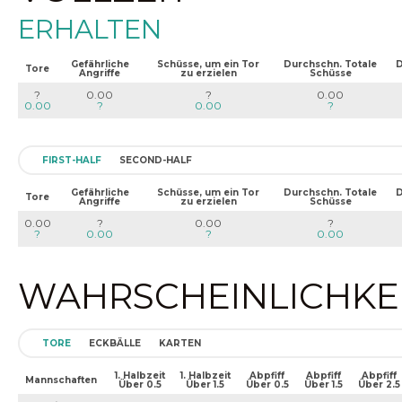
ERHALTEN
Gefährliche
Schüsse, um ein Tor
Durchschn. Totale
D
Tore
Angriffe
zu erzielen
Schüsse
?
0.00
?
0.00
0.00
?
0.00
?
FIRST-HALF
SECOND-HALF
Gefährliche
Schüsse, um ein Tor
Durchschn. Totale
D
Tore
Angriffe
zu erzielen
Schüsse
0.00
?
0.00
?
?
0.00
?
0.00
WAHRSCHEINLICHKEIT
TORE
ECKBÄLLE
KARTEN
1. Halbzeit
1. Halbzeit
Abpfiff
Abpfiff
Abpfiff
Mannschaften
Über 0.5
Über 1.5
Über 0.5
Über 1.5
Über 2.5