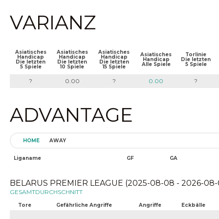
VARIANZ
Asiatisches
Asiatisches
Asiatisches
Asiatisches
Torlinie
Handicap
Handicap
Handicap
Handicap
Die letzten
Die letzten
Die letzten
Die letzten
Alle Spiele
5 Spiele
5 Spiele
10 Spiele
15 Spiele
?
0.00
?
0.00
?
ADVANTAGE
HOME
AWAY
Liganame
GF
GA
BELARUS PREMIER LEAGUE (2025-08-08 - 2026-08-
GESAMTDURCHSCHNITT
Tore
Gefährliche Angriffe
Angriffe
Eckbälle