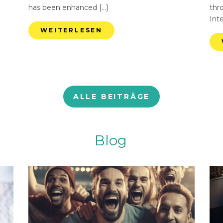
has been enhanced […]
thr
Int
WEITERLESEN
ALLE BEITRÄGE
Blog