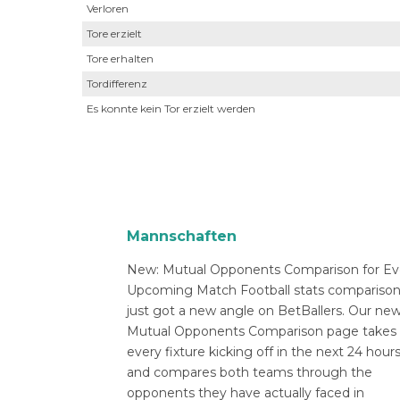
Verloren
Tore erzielt
Tore erhalten
Tordifferenz
Es konnte kein Tor erzielt werden
Mannschaften
New: Mutual Opponents Comparison for Ev
Upcoming Match Football stats compariso
just got a new angle on BetBallers. Our ne
Mutual Opponents Comparison page takes
every fixture kicking off in the next 24 hour
and compares both teams through the
opponents they have actually faced in