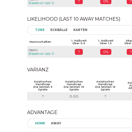
?
0%
?
Based on last 0
LIKELIHOOD (LAST 10 AWAY MATCHES)
TORE
ECKBÄLLE
KARTEN
1. Halbzeit
1. Halbzeit
Abpf
Mannschaften
Über 0.5
Über 1.5
Über
Heim
?
0%
?
Based on last 0
VARIANZ
Asiatisches
Asiatisches
Asiatisches
As
Handicap
Handicap
Handicap
H
Die letzten 5
Die letzten 10
Die letzten 15
Al
Spiele
Spiele
Spiele
?
0.00
?
ADVANTAGE
HOME
AWAY