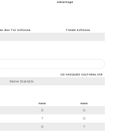
Advantage
en das Tor Schüsse
Totale Schüsse
CD VAZQUEZ CULTURAL U19
Keine Statistik
Heim
Heim
0
0
?
0
0
?