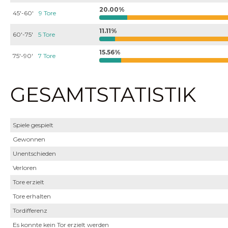
20.00%
45'-60'
9 Tore
11.11%
60'-75'
5 Tore
15.56%
75'-90'
7 Tore
GESAMTSTATISTIK
Spiele gespielt
Gewonnen
Unentschieden
Verloren
Tore erzielt
Tore erhalten
Tordifferenz
Es konnte kein Tor erzielt werden