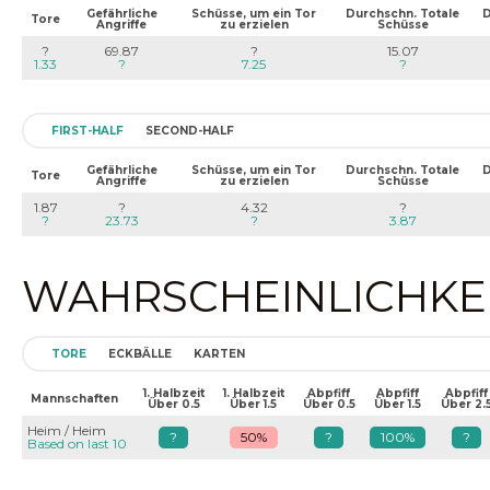
Gefährliche
Schüsse, um ein Tor
Durchschn. Totale
D
Tore
Angriffe
zu erzielen
Schüsse
?
69.87
?
15.07
1.33
?
7.25
?
FIRST-HALF
SECOND-HALF
Gefährliche
Schüsse, um ein Tor
Durchschn. Totale
D
Tore
Angriffe
zu erzielen
Schüsse
1.87
?
4.32
?
?
23.73
?
3.87
WAHRSCHEINLICHKEIT
TORE
ECKBÄLLE
KARTEN
1. Halbzeit
1. Halbzeit
Abpfiff
Abpfiff
Abpfiff
Mannschaften
Über 0.5
Über 1.5
Über 0.5
Über 1.5
Über 2.
Heim / Heim
?
50%
?
100%
?
Based on last 10