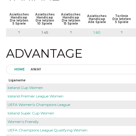
Asiatisches
Asiatisches
Asiatisches
Asiatisches
Torlinie
Handicap
Handicap
Handicap
Handicap
Die letzten
Die letzten
Die letzten
Die letzten
Alle Spiele
5 Spiele
5 Spiele
10 Spiele
15 Spiele
?
1.45
?
1.60
?
ADVANTAGE
HOME
AWAY
Liganame
Iceland Cup Women
Iceland Premier League Women
UEFA Women's Champions League
Iceland Super Cup Women
Women’s Friendly
UEFA Champions League Qualifying Women