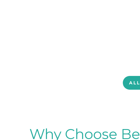
AL
Why Choose BetB