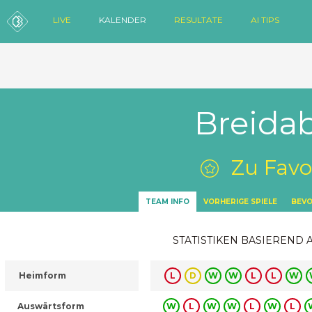
LIVE
KALENDER
RESULTATE
AI TIPS
Breida
Zu Favo
TEAM INFO
VORHERIGE SPIELE
BEVO
STATISTIKEN BASIEREND 
Heimform
L
D
W
W
L
L
W
Auswärtsform
W
L
W
W
L
W
L