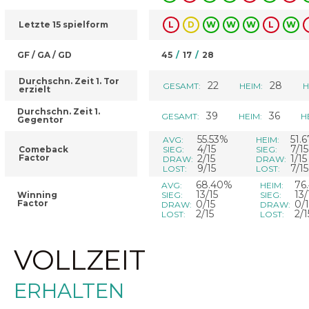
Letzte 15 spielform
L
D
W
W
W
L
W
GF / GA / GD
45
/
17
/
28
Durchschn. Zeit 1. Tor
22
28
GESAMT:
HEIM:
H
erzielt
Durchschn. Zeit 1.
39
36
GESAMT:
HEIM:
H
Gegentor
55.53%
51.
AVG:
HEIM:
4/15
7/15
Comeback
SIEG:
SIEG:
Factor
2/15
1/15
DRAW:
DRAW:
9/15
7/15
LOST:
LOST:
68.40%
76
AVG:
HEIM:
13/15
13/
Winning
SIEG:
SIEG:
Factor
0/15
0/1
DRAW:
DRAW:
2/15
2/1
LOST:
LOST:
VOLLZEIT
ERHALTEN