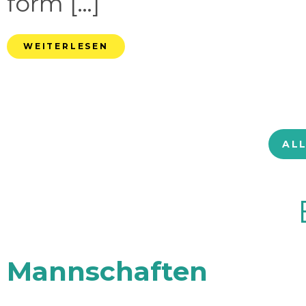
form […]
WEITERLESEN
AL
Mannschaften