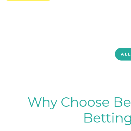
AL
Why Choose BetB
Betting