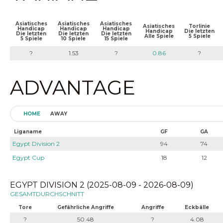
Asiatisches
Asiatisches
Asiatisches
Asiatisches
Torlinie
Handicap
Handicap
Handicap
Handicap
Die letzten
Die letzten
Die letzten
Die letzten
Alle Spiele
5 Spiele
5 Spiele
10 Spiele
15 Spiele
?
1.53
?
0.86
?
ADVANTAGE
HOME
AWAY
Liganame
GF
GA
Egypt Division 2
94
74
Egypt Cup
18
12
EGYPT DIVISION 2 (2025-08-09 - 2026-08-09)
GESAMTDURCHSCHNITT
Tore
Gefährliche Angriffe
Angriffe
Eckbälle
?
50.48
?
4.08