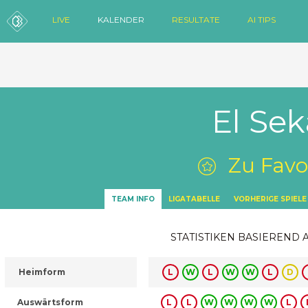
LIVE
KALENDER
RESULTATE
AI TIPS
El Sek
Zu Favo
TEAM INFO
LIGATABELLE
VORHERIGE SPIELE
STATISTIKEN BASIEREND 
Heimform
L
W
L
W
W
L
D
Auswärtsform
L
L
W
W
W
W
L