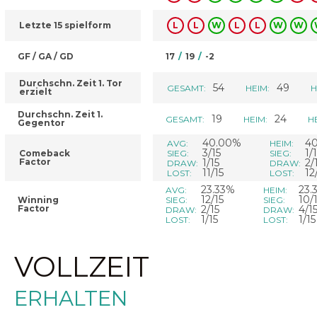
Letzte 15 spielform
L
L
W
L
L
W
W
GF / GA / GD
17
/
19
/
-2
Durchschn. Zeit 1. Tor
54
49
GESAMT:
HEIM:
H
erzielt
Durchschn. Zeit 1.
19
24
GESAMT:
HEIM:
H
Gegentor
40.00%
4
AVG:
HEIM:
3/15
1/
Comeback
SIEG:
SIEG:
Factor
1/15
2/
DRAW:
DRAW:
11/15
12
LOST:
LOST:
23.33%
23.
AVG:
HEIM:
12/15
10/
Winning
SIEG:
SIEG:
Factor
2/15
4/1
DRAW:
DRAW:
1/15
1/15
LOST:
LOST:
VOLLZEIT
ERHALTEN