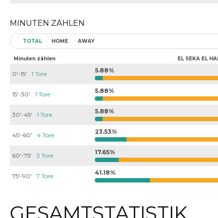
MINUTEN ZÄHLEN
TOTAL
HOME
AWAY
Minuten zählen
EL SEKA EL HA
5.88%
0'-15'
1 Tore
5.88%
15'-30'
1 Tore
5.88%
30'-45'
1 Tore
23.53%
45'-60'
4 Tore
17.65%
60'-75'
3 Tore
41.18%
75'-90'
7 Tore
GESAMTSTATISTIK