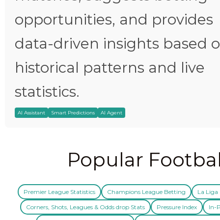
opportunities, and provides
data-driven insights based 
historical patterns and live
statistics.
AI Assistant
Smart Predictions
AI Agent
Popular Footbal
Premier League Statistics
Champions League Betting
La Liga 
Corners, Shots, Leagues & Odds drop Stats
Pressure Index
In-P