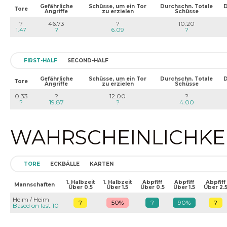
Gefährliche
Schüsse, um ein Tor
Durchschn. Totale
D
Tore
Angriffe
zu erzielen
Schüsse
?
46.73
?
10.20
1.47
?
6.09
?
FIRST-HALF
SECOND-HALF
Gefährliche
Schüsse, um ein Tor
Durchschn. Totale
D
Tore
Angriffe
zu erzielen
Schüsse
0.33
?
12.00
?
?
19.87
?
4.00
WAHRSCHEINLICHKEIT
TORE
ECKBÄLLE
KARTEN
1. Halbzeit
1. Halbzeit
Abpfiff
Abpfiff
Abpfiff
Mannschaften
Über 0.5
Über 1.5
Über 0.5
Über 1.5
Über 2.
Heim / Heim
?
50%
?
90%
?
Based on last 10