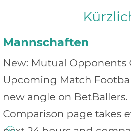
Kürzli
Mannschaften
New: Mutual Opponents C
Upcoming Match Football 
new angle on BetBallers
Comparison page takes eve
next 24 hours and compa