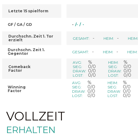
Letzte 15 spielform
GF / GA / GD
-
/
-
/
-
Durchschn. Zeit 1. Tor
-
-
GESAMT:
HEIM:
HEIM
erzielt
Durchschn. Zeit 1.
-
-
GESAMT:
HEIM:
HEIM:
Gegentor
%
%
AVG:
HEIM:
0/0
0/0
Comeback
SIEG:
SIEG:
Factor
0/0
0/0
DRAW:
DRAW:
0/0
0/0
LOST:
LOST:
%
%
AVG:
HEIM:
0/0
0/0
Winning
SIEG:
SIEG:
Factor
0/0
0/0
DRAW:
DRAW:
0/0
0/0
LOST:
LOST:
VOLLZEIT
ERHALTEN