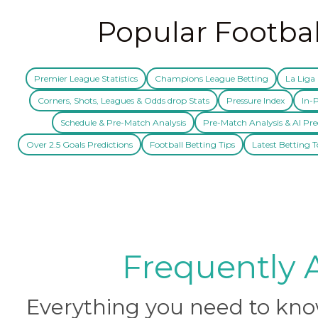
Popular Footbal
Premier League Statistics
Champions League Betting
La Liga 
Corners, Shots, Leagues & Odds drop Stats
Pressure Index
In-P
Schedule & Pre-Match Analysis
Pre-Match Analysis & AI Pre
Over 2.5 Goals Predictions
Football Betting Tips
Latest Betting T
Frequently 
Everything you need to know 