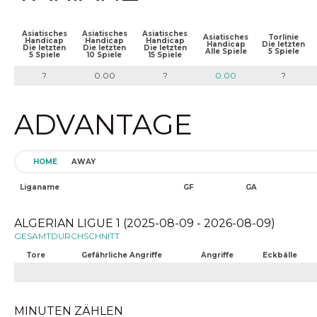
Asiatisches
Asiatisches
Asiatisches
Asiatisches
Torlinie
Handicap
Handicap
Handicap
Handicap
Die letzten
Die letzten
Die letzten
Die letzten
Alle Spiele
5 Spiele
5 Spiele
10 Spiele
15 Spiele
?
0.00
?
0.00
?
ADVANTAGE
HOME
AWAY
Liganame
GF
GA
ALGERIAN LIGUE 1 (2025-08-09 - 2026-08-09)
GESAMTDURCHSCHNITT
Tore
Gefährliche Angriffe
Angriffe
Eckbälle
MINUTEN ZÄHLEN