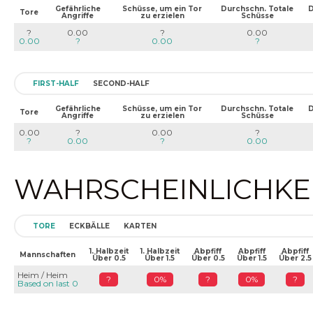
Gefährliche
Schüsse, um ein Tor
Durchschn. Totale
D
Tore
Angriffe
zu erzielen
Schüsse
?
0.00
?
0.00
0.00
?
0.00
?
FIRST-HALF
SECOND-HALF
Gefährliche
Schüsse, um ein Tor
Durchschn. Totale
D
Tore
Angriffe
zu erzielen
Schüsse
0.00
?
0.00
?
?
0.00
?
0.00
WAHRSCHEINLICHKEIT
TORE
ECKBÄLLE
KARTEN
1. Halbzeit
1. Halbzeit
Abpfiff
Abpfiff
Abpfiff
Mannschaften
Über 0.5
Über 1.5
Über 0.5
Über 1.5
Über 2.5
Heim / Heim
?
0%
?
0%
?
Based on last 0