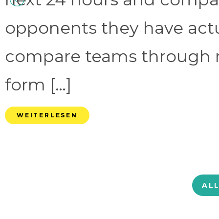
opponents they have act
compare teams through 
form […]
WEITERLESEN
AL