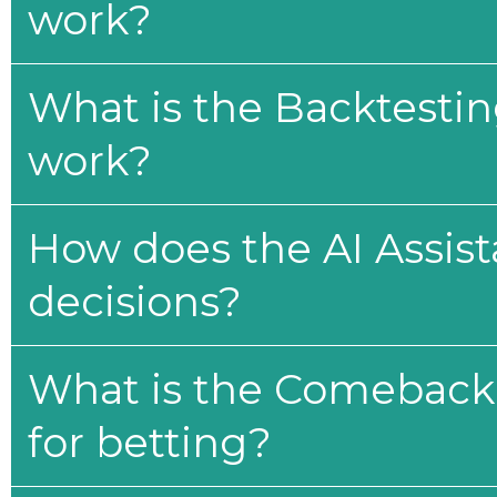
work?
What is the Backtesti
work?
How does the AI Assis
decisions?
What is the Comeback 
for betting?