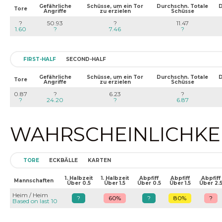
Gefährliche
Schüsse, um ein Tor
Durchschn. Totale
D
Tore
Angriffe
zu erzielen
Schüsse
?
50.93
?
11.47
1.60
?
7.46
?
FIRST-HALF
SECOND-HALF
Gefährliche
Schüsse, um ein Tor
Durchschn. Totale
D
Tore
Angriffe
zu erzielen
Schüsse
0.87
?
6.23
?
?
24.20
?
6.87
WAHRSCHEINLICHKEIT
TORE
ECKBÄLLE
KARTEN
1. Halbzeit
1. Halbzeit
Abpfiff
Abpfiff
Abpfiff
Mannschaften
Über 0.5
Über 1.5
Über 0.5
Über 1.5
Über 2.
Heim / Heim
?
60%
?
80%
?
Based on last 10