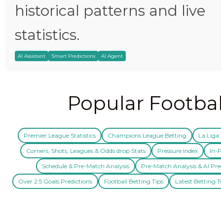
historical patterns and live
statistics.
AI Assistant
Smart Predictions
AI Agent
Popular Footbal
Premier League Statistics
Champions League Betting
La Liga 
Corners, Shots, Leagues & Odds drop Stats
Pressure Index
In-P
Schedule & Pre-Match Analysis
Pre-Match Analysis & AI Pre
Over 2.5 Goals Predictions
Football Betting Tips
Latest Betting T