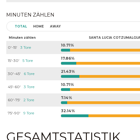
MINUTEN ZÄHLEN
TOTAL
HOME
AWAY
Minuten zählen
SANTA LUCIA COTZUMALGU
10.71%
0'-15'
3 Tore
17.86%
15'-30'
5 Tore
21.43%
30'-45'
6 Tore
10.71%
45'-60'
3 Tore
7.14%
60'-75'
2 Tore
32.14%
75'-90'
9 Tore
GESAMTSTATISTIK