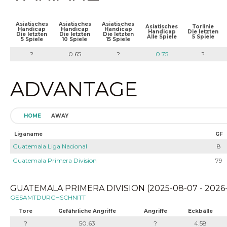
Asiatisches
Asiatisches
Asiatisches
Asiatisches
Torlinie
Handicap
Handicap
Handicap
Handicap
Die letzten
Die letzten
Die letzten
Die letzten
Alle Spiele
5 Spiele
5 Spiele
10 Spiele
15 Spiele
?
0.65
?
0.75
?
ADVANTAGE
HOME
AWAY
Liganame
GF
Guatemala Liga Nacional
8
Guatemala Primera Division
79
GUATEMALA PRIMERA DIVISION (2025-08-07 - 2026
GESAMTDURCHSCHNITT
Tore
Gefährliche Angriffe
Angriffe
Eckbälle
?
50.63
?
4.58