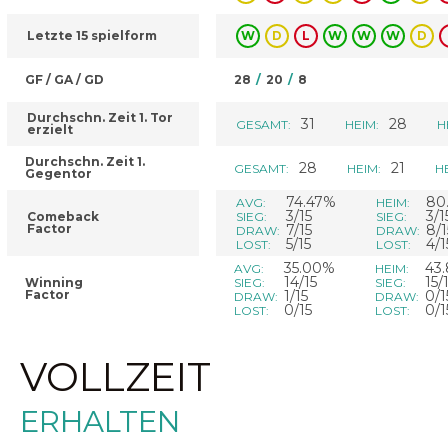
Letzte 15 spielform
W
D
L
W
W
W
D
GF / GA / GD
28
/
20
/
8
Durchschn. Zeit 1. Tor
31
28
GESAMT:
HEIM:
H
erzielt
Durchschn. Zeit 1.
28
21
GESAMT:
HEIM:
H
Gegentor
74.47%
80
AVG:
HEIM:
3/15
3/1
Comeback
SIEG:
SIEG:
Factor
7/15
8/1
DRAW:
DRAW:
5/15
4/1
LOST:
LOST:
35.00%
43
AVG:
HEIM:
14/15
15/
Winning
SIEG:
SIEG:
Factor
1/15
0/1
DRAW:
DRAW:
0/15
0/1
LOST:
LOST:
VOLLZEIT
ERHALTEN