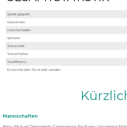
Spiele gespielt
Gewonnen
Unentschieden
Verloren
Tore erzielt
Tore erhalten
Tordifferenz
Es konnte kein Tor erzielt werden
Kürzli
Mannschaften
New: Mutual Opponents Comparison for Every Upcoming Match 