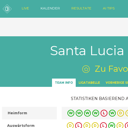
LIVE
KALENDER
RESULTATE
AI TIPS
Santa Luci
Zu Favo
TEAM INFO
LIGATABELLE
VORHERIGE S
STATISTIKEN BASIEREND 
Heimform
W
W
W
W
L
W
D
Auswärtsform
D
L
D
D
L
W
D