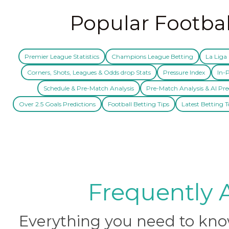
Popular Footbal
Premier League Statistics
Champions League Betting
La Liga 
Corners, Shots, Leagues & Odds drop Stats
Pressure Index
In-P
Schedule & Pre-Match Analysis
Pre-Match Analysis & AI Pre
Over 2.5 Goals Predictions
Football Betting Tips
Latest Betting T
Frequently 
Everything you need to know 