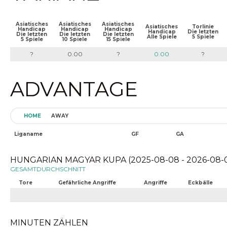
Asiatisches
Asiatisches
Asiatisches
Asiatisches
Torlinie
Handicap
Handicap
Handicap
Handicap
Die letzten
Die letzten
Die letzten
Die letzten
Alle Spiele
5 Spiele
5 Spiele
10 Spiele
15 Spiele
?
0.00
?
0.00
?
ADVANTAGE
HOME
AWAY
Liganame
GF
GA
HUNGARIAN MAGYAR KUPA (2025-08-08 - 2026-08-
GESAMTDURCHSCHNITT
Tore
Gefährliche Angriffe
Angriffe
Eckbälle
MINUTEN ZÄHLEN