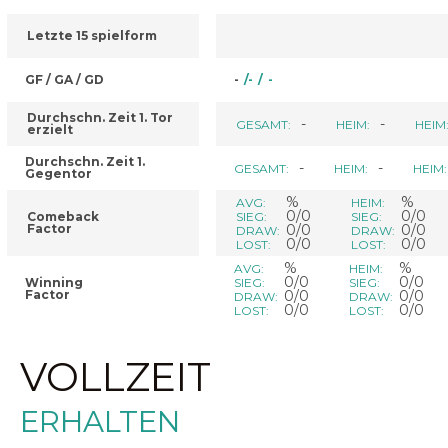
Letzte 15 spielform
GF / GA / GD
-
/
-
/
-
Durchschn. Zeit 1. Tor
-
-
GESAMT:
HEIM:
HEIM
erzielt
Durchschn. Zeit 1.
-
-
GESAMT:
HEIM:
HEIM:
Gegentor
%
%
AVG:
HEIM:
0/0
0/0
Comeback
SIEG:
SIEG:
Factor
0/0
0/0
DRAW:
DRAW:
0/0
0/0
LOST:
LOST:
%
%
AVG:
HEIM:
0/0
0/0
Winning
SIEG:
SIEG:
Factor
0/0
0/0
DRAW:
DRAW:
0/0
0/0
LOST:
LOST:
VOLLZEIT
ERHALTEN