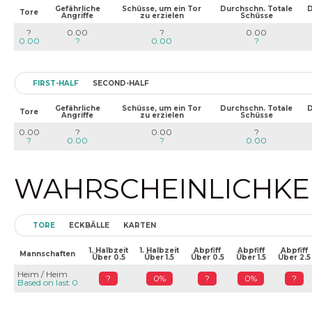
Gefährliche
Schüsse, um ein Tor
Durchschn. Totale
D
Tore
Angriffe
zu erzielen
Schüsse
?
0.00
?
0.00
0.00
?
0.00
?
FIRST-HALF
SECOND-HALF
Gefährliche
Schüsse, um ein Tor
Durchschn. Totale
D
Tore
Angriffe
zu erzielen
Schüsse
0.00
?
0.00
?
?
0.00
?
0.00
WAHRSCHEINLICHKEIT
TORE
ECKBÄLLE
KARTEN
1. Halbzeit
1. Halbzeit
Abpfiff
Abpfiff
Abpfiff
Mannschaften
Über 0.5
Über 1.5
Über 0.5
Über 1.5
Über 2.5
Heim / Heim
?
0%
?
0%
?
Based on last 0