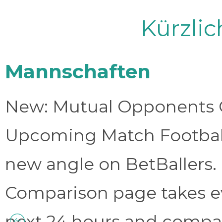
Kürzli
Mannschaften
New: Mutual Opponents C
Upcoming Match Football 
new angle on BetBallers
Comparison page takes eve
next 24 hours and compa