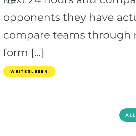
opponents they have act
compare teams through 
form […]
WEITERLESEN
AL