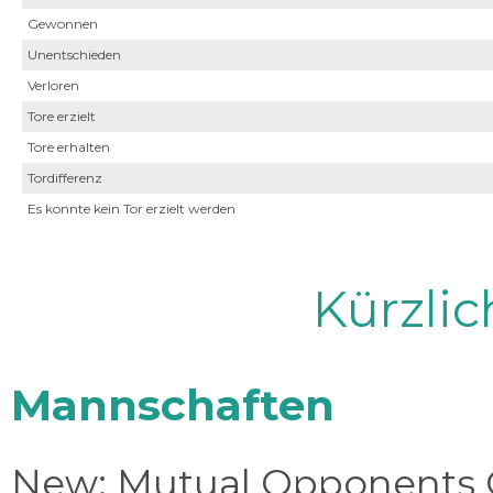
Gewonnen
Unentschieden
Verloren
Tore erzielt
Tore erhalten
Tordifferenz
Es konnte kein Tor erzielt werden
Kürzli
Mannschaften
New: Mutual Opponents C