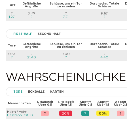
Gefährliche
Schüsse, um ein Tor
Durchschn. Totale
D
Tore
Angriffe
zu erzielen
Schüsse
?
51.47
?
9.67
1.27
?
7.21
?
FIRST-HALF
SECOND-HALF
Gefährliche
Schüsse, um ein Tor
Durchschn. Totale
D
Tore
Angriffe
zu erzielen
Schüsse
0.53
?
9.00
?
?
21.40
?
4.40
WAHRSCHEINLICHKEIT
TORE
ECKBÄLLE
KARTEN
1. Halbzeit
1. Halbzeit
Abpfiff
Abpfiff
Abpfiff
Mannschaften
Über 0.5
Über 1.5
Über 0.5
Über 1.5
Über 2.
Heim / Heim
?
20%
?
80%
?
Based on last 10