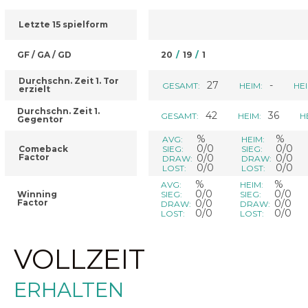
Letzte 15 spielform
GF / GA / GD
20
/
19
/
1
Durchschn. Zeit 1. Tor
27
-
GESAMT:
HEIM:
HEI
erzielt
Durchschn. Zeit 1.
42
36
GESAMT:
HEIM:
H
Gegentor
%
%
AVG:
HEIM:
0/0
0/0
Comeback
SIEG:
SIEG:
Factor
0/0
0/0
DRAW:
DRAW:
0/0
0/0
LOST:
LOST:
%
%
AVG:
HEIM:
0/0
0/0
Winning
SIEG:
SIEG:
Factor
0/0
0/0
DRAW:
DRAW:
0/0
0/0
LOST:
LOST:
VOLLZEIT
ERHALTEN