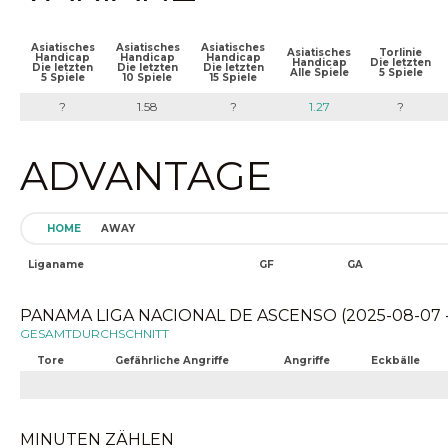
Asiatisches
Asiatisches
Asiatisches
Asiatisches
Torlinie
Handicap
Handicap
Handicap
Handicap
Die letzten
Die letzten
Die letzten
Die letzten
Alle Spiele
5 Spiele
5 Spiele
10 Spiele
15 Spiele
?
1.58
?
1.27
?
ADVANTAGE
HOME
AWAY
Liganame
GF
GA
PANAMA LIGA NACIONAL DE ASCENSO (2025-08-07 -
GESAMTDURCHSCHNITT
Tore
Gefährliche Angriffe
Angriffe
Eckbälle
MINUTEN ZÄHLEN