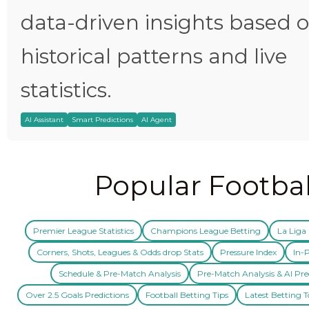
data-driven insights based 
historical patterns and live
statistics.
AI Assistant
Smart Predictions
AI Agent
Popular Footbal
Premier League Statistics
Champions League Betting
La Liga 
Corners, Shots, Leagues & Odds drop Stats
Pressure Index
In-P
Schedule & Pre-Match Analysis
Pre-Match Analysis & AI Pre
Over 2.5 Goals Predictions
Football Betting Tips
Latest Betting T