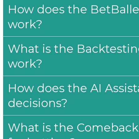
How does the BetBaller
work?
What is the Backtesti
work?
How does the AI Assis
decisions?
What is the Comeback 