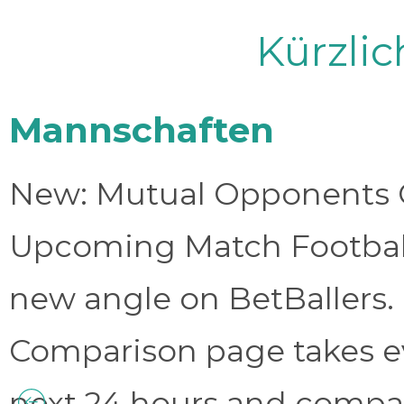
Kürzli
Mannschaften
New: Mutual Opponents C
Upcoming Match Football 
new angle on BetBallers
Comparison page takes eve
next 24 hours and compa