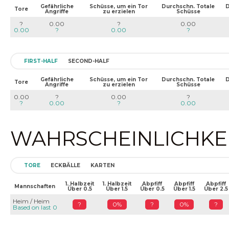
Gefährliche
Schüsse, um ein Tor
Durchschn. Totale
D
Tore
Angriffe
zu erzielen
Schüsse
?
0.00
?
0.00
0.00
?
0.00
?
FIRST-HALF
SECOND-HALF
Gefährliche
Schüsse, um ein Tor
Durchschn. Totale
D
Tore
Angriffe
zu erzielen
Schüsse
0.00
?
0.00
?
?
0.00
?
0.00
WAHRSCHEINLICHKEIT
TORE
ECKBÄLLE
KARTEN
1. Halbzeit
1. Halbzeit
Abpfiff
Abpfiff
Abpfiff
Mannschaften
Über 0.5
Über 1.5
Über 0.5
Über 1.5
Über 2.5
Heim / Heim
?
0%
?
0%
?
Based on last 0