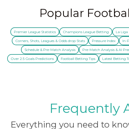
Popular Footbal
Premier League Statistics
Champions League Betting
La Liga 
Corners, Shots, Leagues & Odds drop Stats
Pressure Index
In-P
Schedule & Pre-Match Analysis
Pre-Match Analysis & AI Pre
Over 2.5 Goals Predictions
Football Betting Tips
Latest Betting T
Frequently 
Everything you need to know 