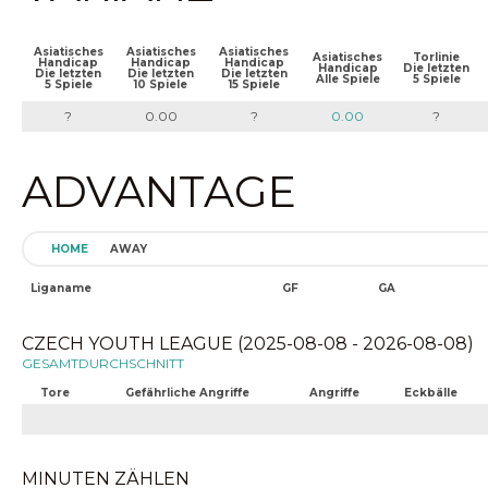
Asiatisches
Asiatisches
Asiatisches
Asiatisches
Torlinie
Handicap
Handicap
Handicap
Handicap
Die letzten
Die letzten
Die letzten
Die letzten
Alle Spiele
5 Spiele
5 Spiele
10 Spiele
15 Spiele
?
0.00
?
0.00
?
ADVANTAGE
HOME
AWAY
Liganame
GF
GA
CZECH YOUTH LEAGUE (2025-08-08 - 2026-08-08)
GESAMTDURCHSCHNITT
Tore
Gefährliche Angriffe
Angriffe
Eckbälle
MINUTEN ZÄHLEN