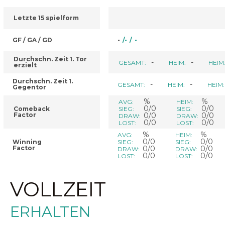
Letzte 15 spielform
GF / GA / GD
-
/
-
/
-
Durchschn. Zeit 1. Tor
-
-
GESAMT:
HEIM:
HEIM
erzielt
Durchschn. Zeit 1.
-
-
GESAMT:
HEIM:
HEIM:
Gegentor
%
%
AVG:
HEIM:
0/0
0/0
Comeback
SIEG:
SIEG:
Factor
0/0
0/0
DRAW:
DRAW:
0/0
0/0
LOST:
LOST:
%
%
AVG:
HEIM:
0/0
0/0
Winning
SIEG:
SIEG:
Factor
0/0
0/0
DRAW:
DRAW:
0/0
0/0
LOST:
LOST:
VOLLZEIT
ERHALTEN