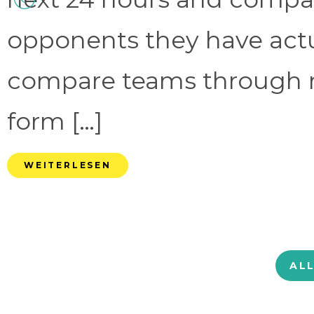
opponents they have act
compare teams through 
form […]
WEITERLESEN
AL