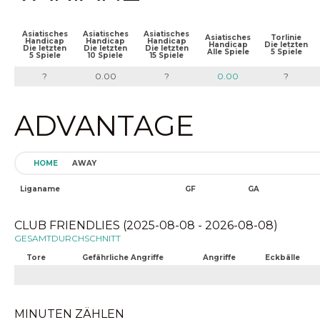
Asiatisches
Asiatisches
Asiatisches
Asiatisches
Torlinie
Handicap
Handicap
Handicap
Handicap
Die letzten
Die letzten
Die letzten
Die letzten
Alle Spiele
5 Spiele
5 Spiele
10 Spiele
15 Spiele
?
0.00
?
0.00
?
ADVANTAGE
HOME
AWAY
Liganame
GF
GA
CLUB FRIENDLIES (2025-08-08 - 2026-08-08)
GESAMTDURCHSCHNITT
Tore
Gefährliche Angriffe
Angriffe
Eckbälle
MINUTEN ZÄHLEN