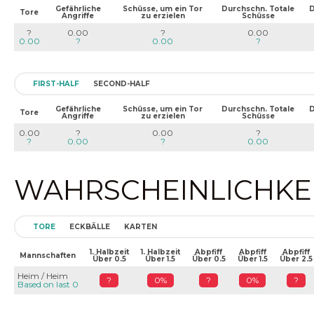
Gefährliche
Schüsse, um ein Tor
Durchschn. Totale
D
Tore
Angriffe
zu erzielen
Schüsse
?
0.00
?
0.00
0.00
?
0.00
?
FIRST-HALF
SECOND-HALF
Gefährliche
Schüsse, um ein Tor
Durchschn. Totale
D
Tore
Angriffe
zu erzielen
Schüsse
0.00
?
0.00
?
?
0.00
?
0.00
WAHRSCHEINLICHKEIT
TORE
ECKBÄLLE
KARTEN
1. Halbzeit
1. Halbzeit
Abpfiff
Abpfiff
Abpfiff
Mannschaften
Über 0.5
Über 1.5
Über 0.5
Über 1.5
Über 2.5
Heim / Heim
?
0%
?
0%
?
Based on last 0