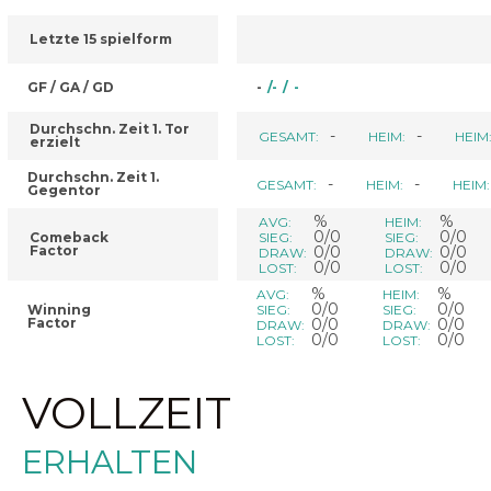
Letzte 15 spielform
GF / GA / GD
-
/
-
/
-
Durchschn. Zeit 1. Tor
-
-
GESAMT:
HEIM:
HEIM
erzielt
Durchschn. Zeit 1.
-
-
GESAMT:
HEIM:
HEIM:
Gegentor
%
%
AVG:
HEIM:
0/0
0/0
Comeback
SIEG:
SIEG:
Factor
0/0
0/0
DRAW:
DRAW:
0/0
0/0
LOST:
LOST:
%
%
AVG:
HEIM:
0/0
0/0
Winning
SIEG:
SIEG:
Factor
0/0
0/0
DRAW:
DRAW:
0/0
0/0
LOST:
LOST:
VOLLZEIT
ERHALTEN