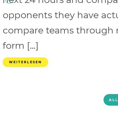
opponents they have act
compare teams through 
form […]
WEITERLESEN
AL