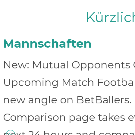
Kürzli
Mannschaften
New: Mutual Opponents C
Upcoming Match Football 
new angle on BetBallers
Comparison page takes eve
next 24 hours and compa