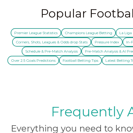
Popular Footbal
Premier League Statistics
Champions League Betting
La Liga 
Corners, Shots, Leagues & Odds drop Stats
Pressure Index
In-P
Schedule & Pre-Match Analysis
Pre-Match Analysis & AI Pre
Over 2.5 Goals Predictions
Football Betting Tips
Latest Betting T
Frequently 
Everything you need to know 