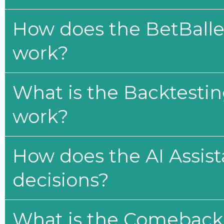
How does the BetBaller
work?
What is the Backtesti
work?
How does the AI Assis
decisions?
What is the Comeback 