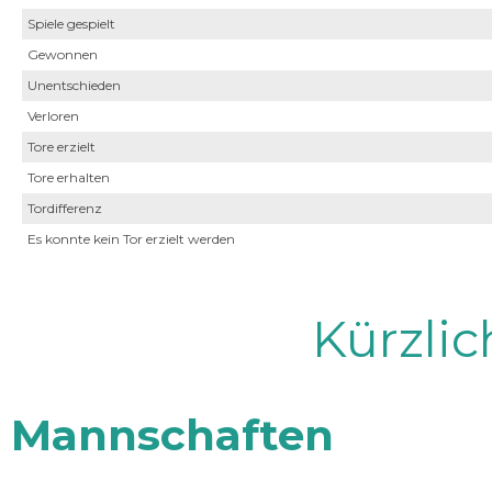
Spiele gespielt
Gewonnen
Unentschieden
Verloren
Tore erzielt
Tore erhalten
Tordifferenz
Es konnte kein Tor erzielt werden
Kürzli
Mannschaften