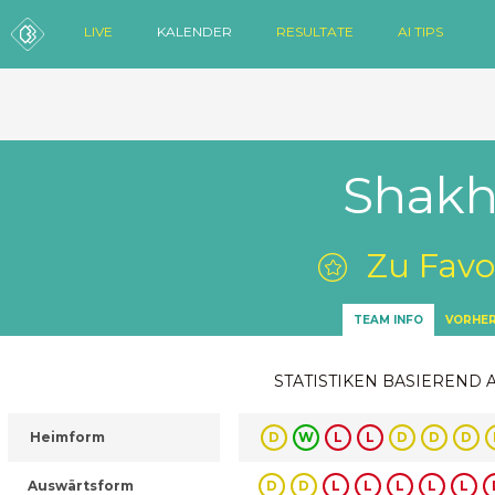
LIVE
KALENDER
RESULTATE
AI TIPS
Shakh
Zu Favo
TEAM INFO
VORHER
STATISTIKEN BASIEREND 
Heimform
D
W
L
L
D
D
D
Auswärtsform
D
D
L
L
L
L
L