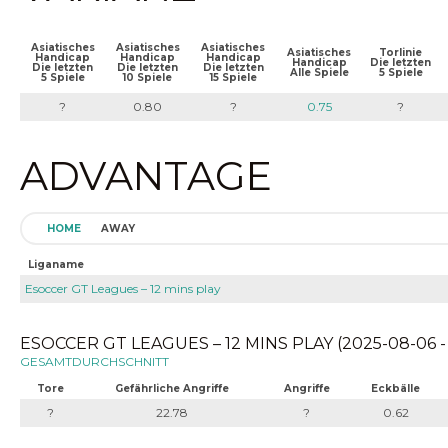
Asiatisches
Asiatisches
Asiatisches
Asiatisches
Torlinie
Handicap
Handicap
Handicap
Handicap
Die letzten
Die letzten
Die letzten
Die letzten
Alle Spiele
5 Spiele
5 Spiele
10 Spiele
15 Spiele
?
0.80
?
0.75
?
ADVANTAGE
HOME
AWAY
Liganame
Esoccer GT Leagues – 12 mins play
ESOCCER GT LEAGUES – 12 MINS PLAY (2025-08-06 -
GESAMTDURCHSCHNITT
Tore
Gefährliche Angriffe
Angriffe
Eckbälle
?
22.78
?
0.62