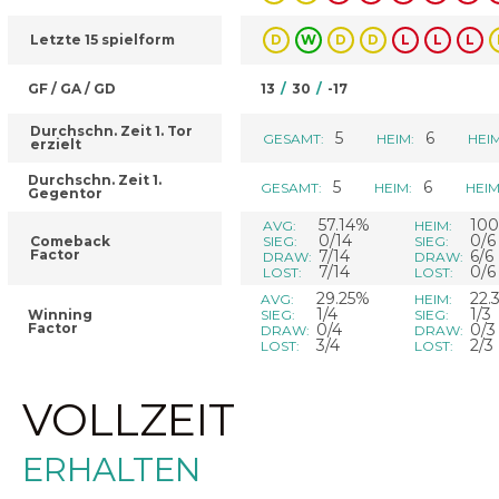
Letzte 15 spielform
D
W
D
D
L
L
L
GF / GA / GD
13
/
30
/
-17
Durchschn. Zeit 1. Tor
5
6
GESAMT:
HEIM:
HEIM
erzielt
Durchschn. Zeit 1.
5
6
GESAMT:
HEIM:
HEIM
Gegentor
57.14%
10
AVG:
HEIM:
0/14
0/6
Comeback
SIEG:
SIEG:
Factor
7/14
6/6
DRAW:
DRAW:
7/14
0/6
LOST:
LOST:
29.25%
22.
AVG:
HEIM:
1/4
1/3
Winning
SIEG:
SIEG:
Factor
0/4
0/3
DRAW:
DRAW:
3/4
2/3
LOST:
LOST:
VOLLZEIT
ERHALTEN