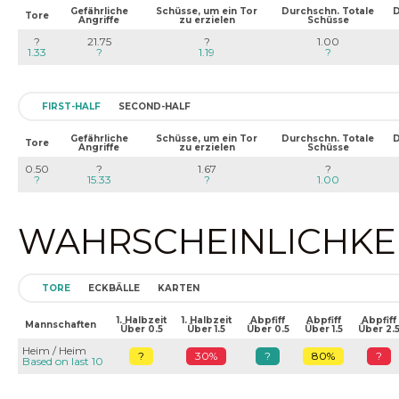
Gefährliche
Schüsse, um ein Tor
Durchschn. Totale
D
Tore
Angriffe
zu erzielen
Schüsse
?
21.75
?
1.00
1.33
?
1.19
?
FIRST-HALF
SECOND-HALF
Gefährliche
Schüsse, um ein Tor
Durchschn. Totale
D
Tore
Angriffe
zu erzielen
Schüsse
0.50
?
1.67
?
?
15.33
?
1.00
WAHRSCHEINLICHKEIT
TORE
ECKBÄLLE
KARTEN
1. Halbzeit
1. Halbzeit
Abpfiff
Abpfiff
Abpfiff
Mannschaften
Über 0.5
Über 1.5
Über 0.5
Über 1.5
Über 2.
Heim / Heim
?
30%
?
80%
?
Based on last 10