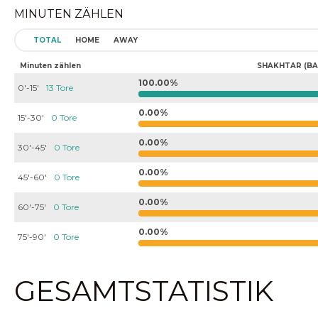
MINUTEN ZÄHLEN
TOTAL
HOME
AWAY
Minuten zählen
SHAKHTAR (BA
100.00%
0'-15'
13 Tore
0.00%
15'-30'
0 Tore
0.00%
30'-45'
0 Tore
0.00%
45'-60'
0 Tore
0.00%
60'-75'
0 Tore
0.00%
75'-90'
0 Tore
GESAMTSTATISTIK