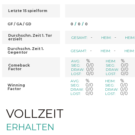
Letzte 15 spielform
GF / GA / GD
0
/
0
/
0
Durchschn. Zeit 1. Tor
-
-
GESAMT:
HEIM:
HEIM
erzielt
Durchschn. Zeit 1.
-
-
GESAMT:
HEIM:
HEIM:
Gegentor
%
%
AVG:
HEIM:
0/0
0/0
Comeback
SIEG:
SIEG:
Factor
0/0
0/0
DRAW:
DRAW:
0/0
0/0
LOST:
LOST:
%
%
AVG:
HEIM:
0/0
0/0
Winning
SIEG:
SIEG:
Factor
0/0
0/0
DRAW:
DRAW:
0/0
0/0
LOST:
LOST:
VOLLZEIT
ERHALTEN