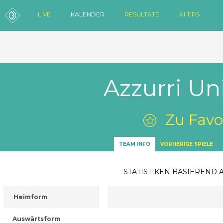
LIVE
KALENDER
RESULTATE
AI TIPS
Azzurri Un
Zu Favo
TEAM INFO
VORHERIGE SPIELE
STATISTIKEN BASIEREND 
Heimform
Auswärtsform