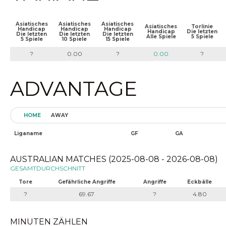
Asiatisches
Asiatisches
Asiatisches
Asiatisches
Torlinie
Handicap
Handicap
Handicap
Handicap
Die letzten
Die letzten
Die letzten
Die letzten
Alle Spiele
5 Spiele
5 Spiele
10 Spiele
15 Spiele
?
0.00
?
0.00
?
ADVANTAGE
HOME
AWAY
Liganame
GF
GA
AUSTRALIAN MATCHES (2025-08-08 - 2026-08-08)
GESAMTDURCHSCHNITT
Tore
Gefährliche Angriffe
Angriffe
Eckbälle
?
69.67
?
4.80
MINUTEN ZÄHLEN