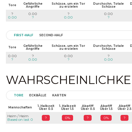
Gefährliche
Schüsse, um ein Tor
Durchschn. Totale
D
Tore
Angriffe
zu erzielen
Schüsse
?
0.00
?
0.00
0.00
?
0.00
?
FIRST-HALF
SECOND-HALF
Gefährliche
Schüsse, um ein Tor
Durchschn. Totale
D
Tore
Angriffe
zu erzielen
Schüsse
0.00
?
0.00
?
?
0.00
?
0.00
WAHRSCHEINLICHKEIT
TORE
ECKBÄLLE
KARTEN
1. Halbzeit
1. Halbzeit
Abpfiff
Abpfiff
Abpfiff
Mannschaften
Über 0.5
Über 1.5
Über 0.5
Über 1.5
Über 2.5
Heim / Heim
?
0%
?
0%
?
Based on last 0