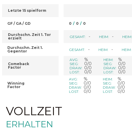
Letzte 15 spielform
GF / GA / GD
0
/
0
/
0
Durchschn. Zeit 1. Tor
-
-
GESAMT:
HEIM:
HEIM
erzielt
Durchschn. Zeit 1.
-
-
GESAMT:
HEIM:
HEIM:
Gegentor
%
%
AVG:
HEIM:
0/0
0/0
Comeback
SIEG:
SIEG:
Factor
0/0
0/0
DRAW:
DRAW:
0/0
0/0
LOST:
LOST:
%
%
AVG:
HEIM:
0/0
0/0
Winning
SIEG:
SIEG:
Factor
0/0
0/0
DRAW:
DRAW:
0/0
0/0
LOST:
LOST:
VOLLZEIT
ERHALTEN