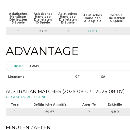
Asiatisches
Asiatisches
Asiatisches
Asiatisches
Torlinie
Handicap
Handicap
Handicap
Handicap
Die letzten
Die letzten
Die letzten
Die letzten
Alle Spiele
5 Spiele
5 Spiele
10 Spiele
15 Spiele
?
0.00
?
0.00
?
ADVANTAGE
HOME
AWAY
Liganame
GF
GA
AUSTRALIAN MATCHES (2025-08-07 - 2026-08-07)
GESAMTDURCHSCHNITT
Tore
Gefährliche Angriffe
Angriffe
Eckbälle
?
69.67
?
4.80
MINUTEN ZÄHLEN