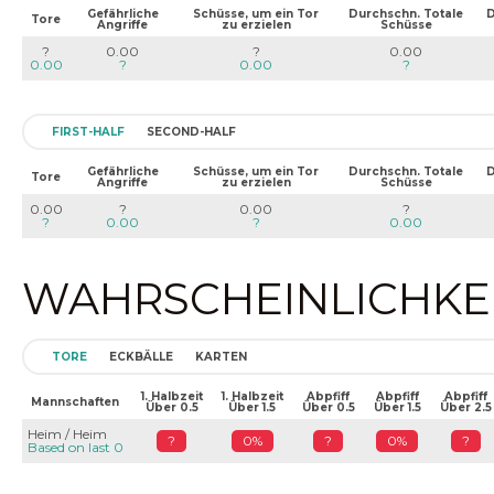
Gefährliche
Schüsse, um ein Tor
Durchschn. Totale
D
Tore
Angriffe
zu erzielen
Schüsse
?
0.00
?
0.00
0.00
?
0.00
?
FIRST-HALF
SECOND-HALF
Gefährliche
Schüsse, um ein Tor
Durchschn. Totale
D
Tore
Angriffe
zu erzielen
Schüsse
0.00
?
0.00
?
?
0.00
?
0.00
WAHRSCHEINLICHKEIT
TORE
ECKBÄLLE
KARTEN
1. Halbzeit
1. Halbzeit
Abpfiff
Abpfiff
Abpfiff
Mannschaften
Über 0.5
Über 1.5
Über 0.5
Über 1.5
Über 2.5
Heim / Heim
?
0%
?
0%
?
Based on last 0