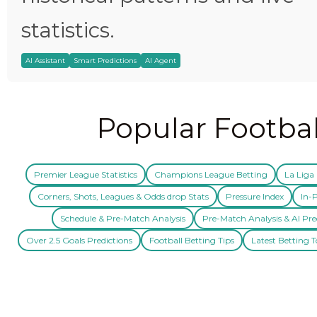
statistics.
AI Assistant
Smart Predictions
AI Agent
Popular Footbal
Premier League Statistics
Champions League Betting
La Liga 
Corners, Shots, Leagues & Odds drop Stats
Pressure Index
In-P
Schedule & Pre-Match Analysis
Pre-Match Analysis & AI Pre
Over 2.5 Goals Predictions
Football Betting Tips
Latest Betting T