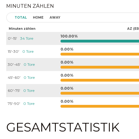
MINUTEN ZÄHLEN
TOTAL
HOME
AWAY
Minuten zählen
AZ (ER
100.00%
0'-15'
34 Tore
0.00%
15'-30'
0 Tore
0.00%
30'-45'
0 Tore
0.00%
45'-60'
0 Tore
0.00%
60'-75'
0 Tore
0.00%
75'-90'
0 Tore
GESAMTSTATISTIK