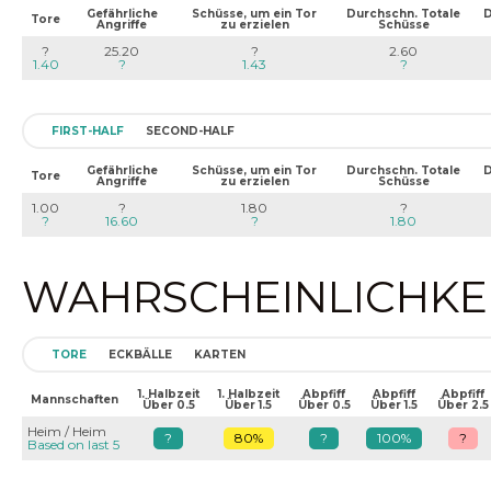
Gefährliche
Schüsse, um ein Tor
Durchschn. Totale
D
Tore
Angriffe
zu erzielen
Schüsse
?
25.20
?
2.60
1.40
?
1.43
?
FIRST-HALF
SECOND-HALF
Gefährliche
Schüsse, um ein Tor
Durchschn. Totale
D
Tore
Angriffe
zu erzielen
Schüsse
1.00
?
1.80
?
?
16.60
?
1.80
WAHRSCHEINLICHKEIT
TORE
ECKBÄLLE
KARTEN
1. Halbzeit
1. Halbzeit
Abpfiff
Abpfiff
Abpfiff
Mannschaften
Über 0.5
Über 1.5
Über 0.5
Über 1.5
Über 2.5
Heim / Heim
?
80%
?
100%
?
Based on last 5