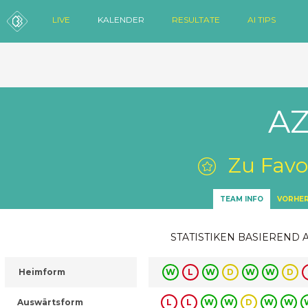
LIVE
KALENDER
RESULTATE
AI TIPS
AZ
Zu Favo
TEAM INFO
VORHER
STATISTIKEN BASIEREND 
Heimform
W
L
W
D
W
W
D
Auswärtsform
L
L
W
W
D
W
W