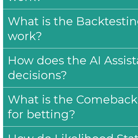
What is the Backtesti
work?
How does the AI Assis
decisions?
What is the Comeback 
for betting?