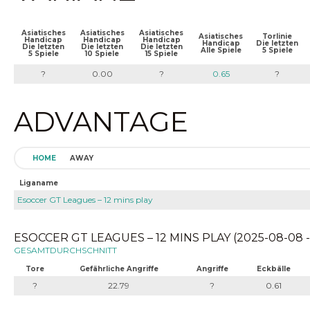
Asiatisches
Asiatisches
Asiatisches
Asiatisches
Torlinie
Handicap
Handicap
Handicap
Handicap
Die letzten
Die letzten
Die letzten
Die letzten
Alle Spiele
5 Spiele
5 Spiele
10 Spiele
15 Spiele
?
0.00
?
0.65
?
ADVANTAGE
HOME
AWAY
Liganame
Esoccer GT Leagues – 12 mins play
ESOCCER GT LEAGUES – 12 MINS PLAY (2025-08-08 -
GESAMTDURCHSCHNITT
Tore
Gefährliche Angriffe
Angriffe
Eckbälle
?
22.79
?
0.61