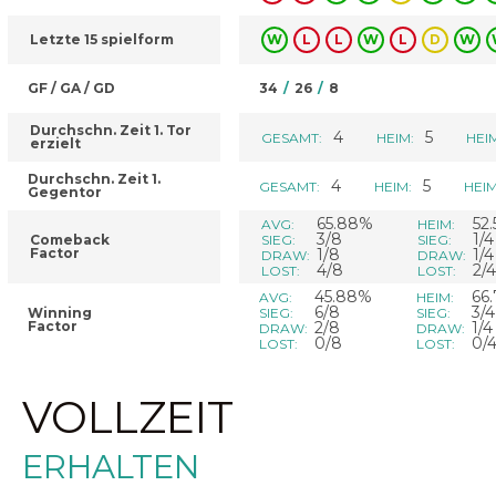
Letzte 15 spielform
W
L
L
W
L
D
W
GF / GA / GD
34
/
26
/
8
Durchschn. Zeit 1. Tor
4
5
GESAMT:
HEIM:
HEI
erzielt
Durchschn. Zeit 1.
4
5
GESAMT:
HEIM:
HEIM
Gegentor
65.88%
52
AVG:
HEIM:
3/8
1/4
Comeback
SIEG:
SIEG:
Factor
1/8
1/4
DRAW:
DRAW:
4/8
2/4
LOST:
LOST:
45.88%
66
AVG:
HEIM:
6/8
3/4
Winning
SIEG:
SIEG:
Factor
2/8
1/4
DRAW:
DRAW:
0/8
0/
LOST:
LOST:
VOLLZEIT
ERHALTEN