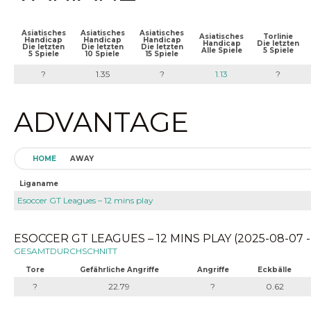
Asiatisches
Asiatisches
Asiatisches
Asiatisches
Torlinie
Handicap
Handicap
Handicap
Handicap
Die letzten
Die letzten
Die letzten
Die letzten
Alle Spiele
5 Spiele
5 Spiele
10 Spiele
15 Spiele
?
1.35
?
1.13
?
ADVANTAGE
HOME
AWAY
Liganame
Esoccer GT Leagues – 12 mins play
ESOCCER GT LEAGUES – 12 MINS PLAY (2025-08-07 -
GESAMTDURCHSCHNITT
Tore
Gefährliche Angriffe
Angriffe
Eckbälle
?
22.79
?
0.62