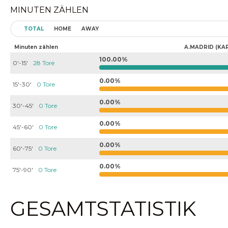
MINUTEN ZÄHLEN
TOTAL
HOME
AWAY
Minuten zählen
A.MADRID (KAR
100.00%
0'-15'
28 Tore
0.00%
15'-30'
0 Tore
0.00%
30'-45'
0 Tore
0.00%
45'-60'
0 Tore
0.00%
60'-75'
0 Tore
0.00%
75'-90'
0 Tore
GESAMTSTATISTIK