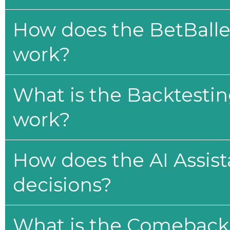
How does the BetBaller
work?
What is the Backtesti
work?
How does the AI Assis
decisions?
What is the Comeback 