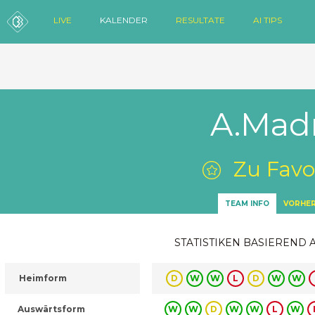
LIVE
KALENDER
RESULTATE
AI TIPS
A.Madr
Zu Favo
TEAM INFO
VORHER
STATISTIKEN BASIEREND 
Heimform
D
W
W
L
D
W
W
Auswärtsform
W
W
D
W
W
L
W