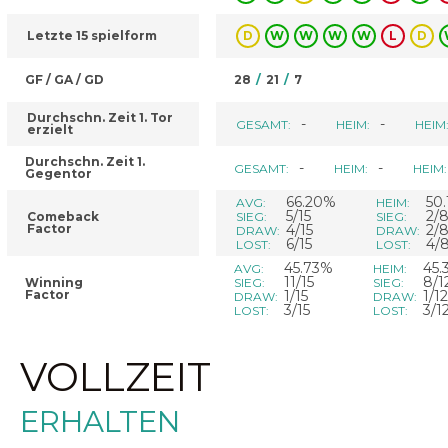
Letzte 15 spielform
D
W
W
W
W
L
D
GF / GA / GD
28
/
21
/
7
Durchschn. Zeit 1. Tor
-
-
GESAMT:
HEIM:
HEIM
erzielt
Durchschn. Zeit 1.
-
-
GESAMT:
HEIM:
HEIM:
Gegentor
66.20%
50
AVG:
HEIM:
5/15
2/
Comeback
SIEG:
SIEG:
Factor
4/15
2/
DRAW:
DRAW:
6/15
4/
LOST:
LOST:
45.73%
45.
AVG:
HEIM:
11/15
8/1
Winning
SIEG:
SIEG:
Factor
1/15
1/12
DRAW:
DRAW:
3/15
3/1
LOST:
LOST:
VOLLZEIT
ERHALTEN