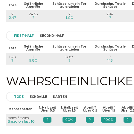
Gefährliche
Schüsse, um ein Tor
Durchschn. Totale
D
Tore
Angriffe
zu erzielen
Schüsse
?
24.53
?
2.47
2.47
?
1.00
?
FIRST-HALF
SECOND-HALF
Gefährliche
Schüsse, um ein Tor
Durchschn. Totale
D
Tore
Angriffe
zu erzielen
Schüsse
1.40
?
0.67
?
?
9.80
?
1.13
WAHRSCHEINLICHKEIT
TORE
ECKBÄLLE
KARTEN
1. Halbzeit
1. Halbzeit
Abpfiff
Abpfiff
Abpfiff
Mannschaften
Über 0.5
Über 1.5
Über 0.5
Über 1.5
Über 2.
Heim / Heim
?
90%
?
100%
?
Based on last 10