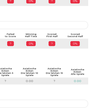
?
0%
?
0%
Failed
Winning
Scored
Scored
to Score
Half Time
First Half
Second Half
?
0%
?
0%
siatische
Asiatische
Asiatische
Asiatische
Ecken
Ecken
Ecken
Ecken
e letzten 5
Die letzten 10
Die letzten 15
Alle Spiele
Spiele
Spiele
Spiele
?
0.00
?
0.00