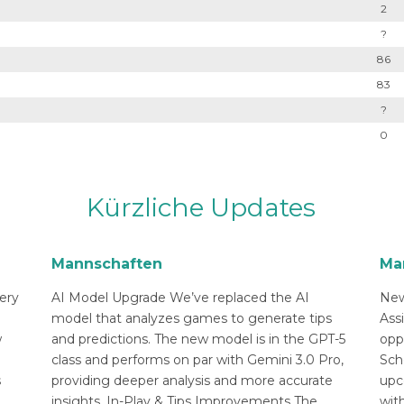
2
?
86
83
?
0
Kürzliche Updates
Mannschaften
Ma
ery
AI Model Upgrade We’ve replaced the AI
New
n
model that analyzes games to generate tips
Ass
w
and predictions. The new model is in the GPT-5
opp
class and performs on par with Gemini 3.0 Pro,
Sch
s
providing deeper analysis and more accurate
upc
insights. In-Play & Tips Improvements The
with