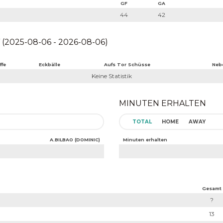
GF
GA
44
42
(2025-08-06 - 2026-08-06)
ffe
Eckbälle
Aufs Tor Schüsse
Neb
Keine Statistik
MINUTEN ERHALTEN
TOTAL
HOME
AWAY
A.BILBAO (DOMINIC)
Minuten erhalten
Gesamt
?
13