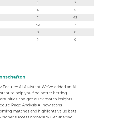
1
?
4
5
?
42
42
?
0
0
?
0
nnschaften
 Feature: AI Assistant We’ve added an AI
istant to help you find better betting
ortunities and get quick match insights.
edule Page Analysis AI now scans
oming matches and highlights value bets
 higher success probability Get specific