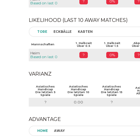
?
0%
?
Based on last 0
LIKELIHOOD (LAST 10 AWAY MATCHES)
TORE
ECKBÄLLE
KARTEN
1. Halbzeit
1. Halbzeit
Abpf
Mannschaften
Über 0.5
Über 1.5
Über
Heim
?
0%
?
Based on last 0
VARIANZ
Asiatisches
Asiatisches
Asiatisches
As
Handicap
Handicap
Handicap
H
Die letzten 5
Die letzten 10
Die letzten 15
Al
Spiele
Spiele
Spiele
?
0.00
?
ADVANTAGE
HOME
AWAY