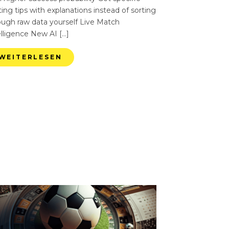
ing tips with explanations instead of sorting
ough raw data yourself Live Match
elligence New AI […]
WEITERLESEN