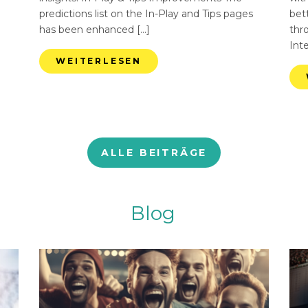
predictions list on the In-Play and Tips pages
bett
has been enhanced […]
thr
Int
WEITERLESEN
ALLE BEITRÄGE
Blog