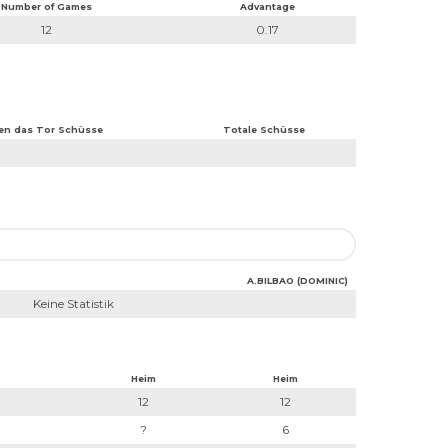
Number of Games
Advantage
12
0.17
en das Tor Schüsse
Totale Schüsse
A.BILBAO (DOMINIC)
Keine Statistik
Heim
Heim
12
12
?
6