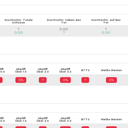
Durchschn. Totale
Durchschn. neben das
Durchschn. auf das
Schüsse
Tor
Tor
?
0.00
?
0.00
?
0.00
iff
Abpfiff
Abpfiff
Abpfiff
BTTS
Weiße Westen
 0.5
Über 1.5
Über 2.5
Über 3.5
0%
?
0%
?
0%
iff
Abpfiff
Abpfiff
Abpfiff
BTTS
Weiße Westen
 0.5
Über 1.5
Über 2.5
Über 3.5