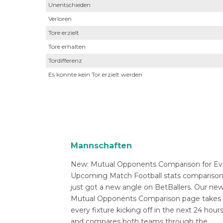
Unentschieden
Verloren
Tore erzielt
Tore erhalten
Tordifferenz
Es konnte kein Tor erzielt werden
Mannschaften
New: Mutual Opponents Comparison for Ev
Upcoming Match Football stats compariso
just got a new angle on BetBallers. Our ne
Mutual Opponents Comparison page takes
every fixture kicking off in the next 24 hour
and compares both teams through the