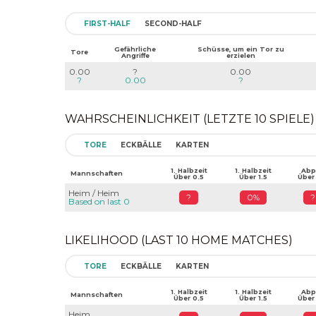
FIRST-HALF
SECOND-HALF
Gefährliche
Schüsse, um ein Tor zu
Tore
Angriffe
erzielen
0.00
?
0.00
?
0.00
?
WAHRSCHEINLICHKEIT (LETZTE 10 SPIELE)
TORE
ECKBÄLLE
KARTEN
1. Halbzeit
1. Halbzeit
Abpf
Mannschaften
Über 0.5
Über 1.5
Über
Heim / Heim
?
0%
?
Based on last 0
LIKELIHOOD (LAST 10 HOME MATCHES)
TORE
ECKBÄLLE
KARTEN
1. Halbzeit
1. Halbzeit
Abpf
Mannschaften
Über 0.5
Über 1.5
Über
Heim