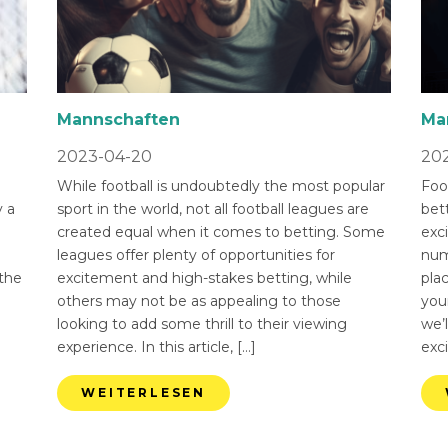
Mannschaften
Ma
2023-04-20
202
While football is undoubtedly the most popular
Foot
 a
sport in the world, not all football leagues are
bet
created equal when it comes to betting. Some
exci
leagues offer plenty of opportunities for
num
 the
excitement and high-stakes betting, while
pla
others may not be as appealing to those
you
looking to add some thrill to their viewing
we’l
experience. In this article, […]
exci
WEITERLESEN