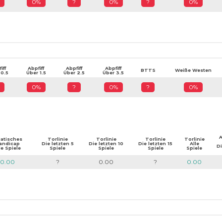
0%
?
0%
?
0%
iff
Abpfiff
Abpfiff
Abpfiff
BTTS
Weiße Westen
 0.5
Über 1.5
Über 2.5
Über 3.5
0%
?
0%
?
0%
A
iatisches
Torlinie
Torlinie
Torlinie
Torlinie
andicap
Die letzten 5
Die letzten 10
Die letzten 15
Alle
Di
le Spiele
Spiele
Spiele
Spiele
Spiele
0.00
?
0.00
?
0.00