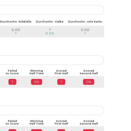
Durchschn. Eckbälle
Durchschn. Gelbe
Durchschn. rote Karte
0.00
?
0.00
?
0.00
?
Failed
Winning
Scored
Scored
to Score
Half Time
First Half
Second Half
?
0%
?
0%
Failed
Winning
Scored
Scored
to Score
Half Time
First Half
Second Half