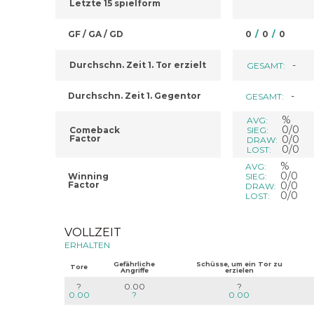
Letzte 15 spielform
GF / GA / GD
0
/
0
/
0
-
Durchschn. Zeit 1. Tor erzielt
GESAMT:
-
Durchschn. Zeit 1. Gegentor
GESAMT:
%
AVG:
0/0
Comeback
SIEG:
Factor
0/0
DRAW:
0/0
LOST:
%
AVG:
0/0
Winning
SIEG:
Factor
0/0
DRAW:
0/0
LOST:
VOLLZEIT
ERHALTEN
Gefährliche
Schüsse, um ein Tor zu
Tore
Angriffe
erzielen
?
0.00
?
0.00
?
0.00