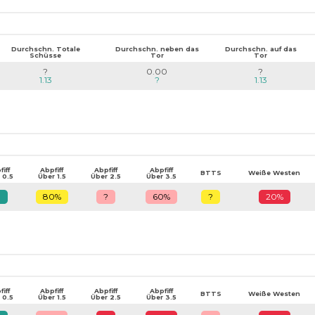
Durchschn. Totale
Durchschn. neben das
Durchschn. auf das
Schüsse
Tor
Tor
?
0.00
?
1.13
?
1.13
iff
Abpfiff
Abpfiff
Abpfiff
BTTS
Weiße Westen
 0.5
Über 1.5
Über 2.5
Über 3.5
?
80%
?
60%
?
20%
iff
Abpfiff
Abpfiff
Abpfiff
BTTS
Weiße Westen
 0.5
Über 1.5
Über 2.5
Über 3.5