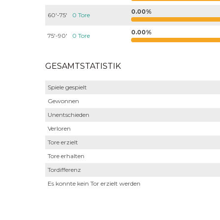
0.00%
60'-75'
0 Tore
0.00%
75'-90'
0 Tore
GESAMTSTATISTIK
Spiele gespielt
Gewonnen
Unentschieden
Verloren
Tore erzielt
Tore erhalten
Tordifferenz
Es konnte kein Tor erzielt werden