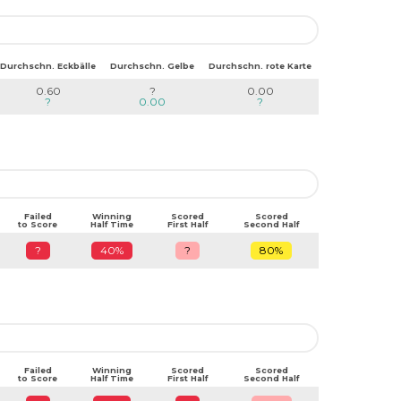
Durchschn. Eckbälle
Durchschn. Gelbe
Durchschn. rote Karte
0.60
?
0.00
?
0.00
?
Failed
Winning
Scored
Scored
to Score
Half Time
First Half
Second Half
?
40%
?
80%
Failed
Winning
Scored
Scored
to Score
Half Time
First Half
Second Half