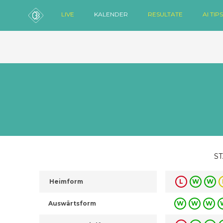
LIVE
KALENDER
RESULTATE
AI TIPS
ST
Heimform
L
W
W
Auswärtsform
W
W
W