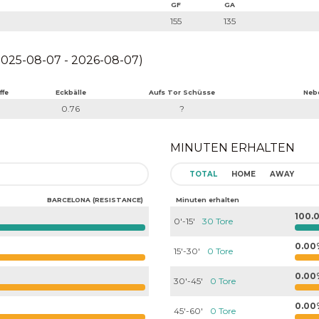
GF
GA
155
135
025-08-07 - 2026-08-07)
ffe
Eckbälle
Aufs Tor Schüsse
Neb
0.76
?
MINUTEN ERHALTEN
TOTAL
HOME
AWAY
BARCELONA (RESISTANCE)
Minuten erhalten
100.
0'-15'
30 Tore
0.00
15'-30'
0 Tore
0.00
30'-45'
0 Tore
0.00
45'-60'
0 Tore