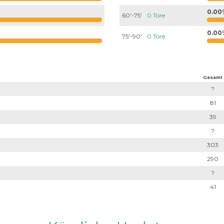
0.00
60'-75'
0 Tore
0.00
75'-90'
0 Tore
Gesamt
?
81
39
?
303
290
?
41