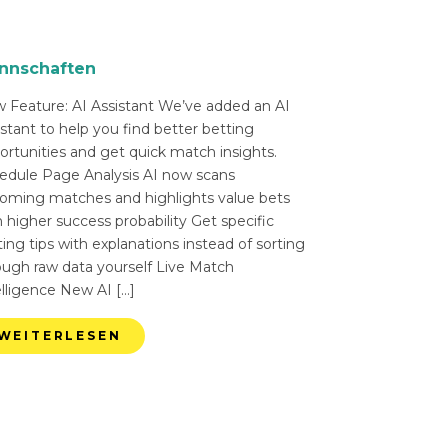
nnschaften
 Feature: AI Assistant We’ve added an AI
istant to help you find better betting
ortunities and get quick match insights.
edule Page Analysis AI now scans
oming matches and highlights value bets
 higher success probability Get specific
ing tips with explanations instead of sorting
ough raw data yourself Live Match
elligence New AI […]
WEITERLESEN