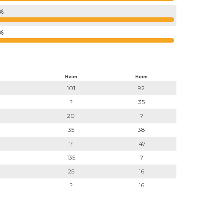
%
%
Heim
Heim
101
92
?
35
20
?
35
38
?
147
135
?
25
16
?
16