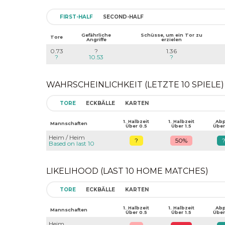
FIRST-HALF
SECOND-HALF
Gefährliche
Schüsse, um ein Tor zu
Tore
Angriffe
erzielen
0.73
?
1.36
?
10.53
?
WAHRSCHEINLICHKEIT (LETZTE 10 SPIELE)
TORE
ECKBÄLLE
KARTEN
1. Halbzeit
1. Halbzeit
Abpf
Mannschaften
Über 0.5
Über 1.5
Über
Heim / Heim
?
50%
Based on last 10
LIKELIHOOD (LAST 10 HOME MATCHES)
TORE
ECKBÄLLE
KARTEN
1. Halbzeit
1. Halbzeit
Abpf
Mannschaften
Über 0.5
Über 1.5
Über
Heim