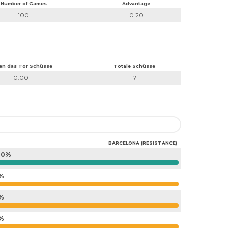
Number of Games
Advantage
100
0.20
en das Tor Schüsse
Totale Schüsse
0.00
?
BARCELONA (RESISTANCE)
00%
%
%
%