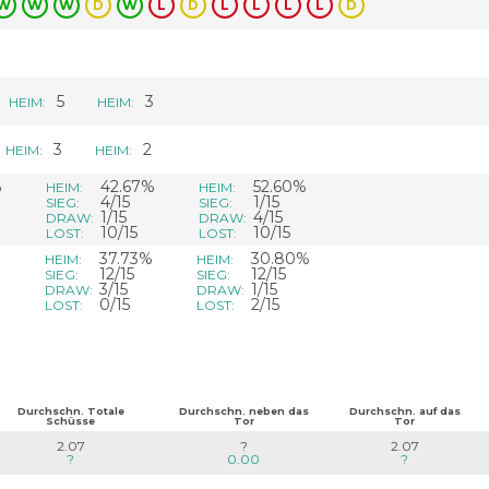
W
W
W
D
W
L
D
L
L
L
L
D
5
3
HEIM:
HEIM:
3
2
HEIM:
HEIM:
%
42.67%
52.60%
HEIM:
HEIM:
4/15
1/15
SIEG:
SIEG:
1/15
4/15
DRAW:
DRAW:
10/15
10/15
LOST:
LOST:
%
37.73%
30.80%
HEIM:
HEIM:
12/15
12/15
SIEG:
SIEG:
3/15
1/15
DRAW:
DRAW:
0/15
2/15
LOST:
LOST:
Durchschn. Totale
Durchschn. neben das
Durchschn. auf das
Schüsse
Tor
Tor
2.07
?
2.07
?
0.00
?