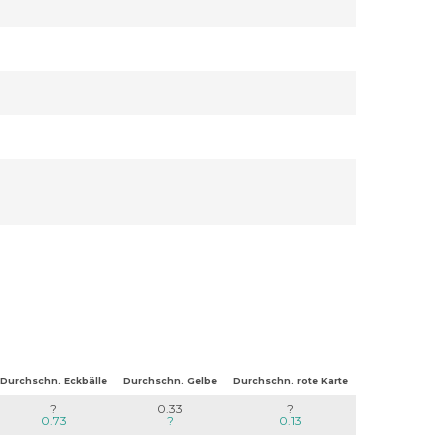
Durchschn. Eckbälle
Durchschn. Gelbe
Durchschn. rote Karte
?
0.33
?
0.73
?
0.13