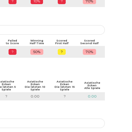
?
10%
?
70%
Failed
Winning
Scored
Scored
to Score
Half Time
First Half
Second Half
?
50%
?
70%
siatische
Asiatische
Asiatische
Asiatische
Ecken
Ecken
Ecken
Ecken
e letzten 5
Die letzten 10
Die letzten 15
Alle Spiele
Spiele
Spiele
Spiele
?
0.00
?
0.00