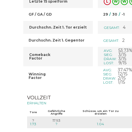
Letzte 15 spielform
L
W
W
GF / GA / GD
29
/
30
/
-1
4
Durchschn. Zeit 1. Tor erzielt
GESAMT:
2
Durchschn. Zeit 1. Gegentor
GESAMT:
53.73
AVG:
3/15
Comeback
SIEG:
Factor
3/15
DRAW:
9/15
LOST:
37.47
AVG:
12/15
Winning
SIEG:
Factor
2/15
DRAW:
1/15
LOST:
VOLLZEIT
ERHALTEN
Gefährliche
Schüsse, um ein Tor zu
Tore
Angriffe
erzielen
?
17.93
?
1.73
?
1.04