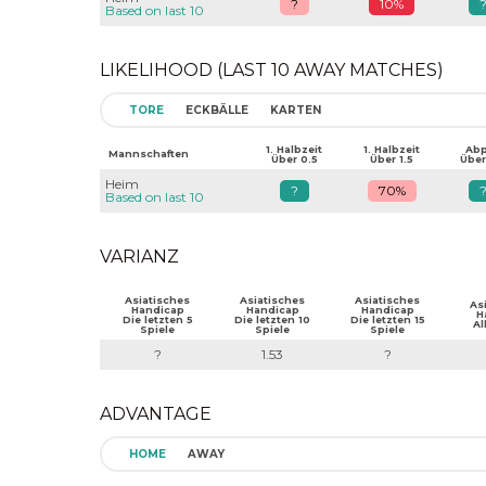
?
10%
Based on last 10
LIKELIHOOD (LAST 10 AWAY MATCHES)
TORE
ECKBÄLLE
KARTEN
1. Halbzeit
1. Halbzeit
Abpf
Mannschaften
Über 0.5
Über 1.5
Über
Heim
?
70%
Based on last 10
VARIANZ
Asiatisches
Asiatisches
Asiatisches
As
Handicap
Handicap
Handicap
H
Die letzten 5
Die letzten 10
Die letzten 15
Al
Spiele
Spiele
Spiele
?
1.53
?
ADVANTAGE
HOME
AWAY