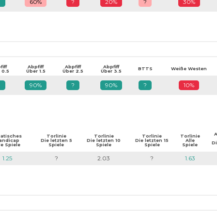
?
60%
?
20%
?
30%
iff
Abpfiff
Abpfiff
Abpfiff
BTTS
Weiße Westen
 0.5
Über 1.5
Über 2.5
Über 3.5
?
90%
?
90%
?
10%
A
iatisches
Torlinie
Torlinie
Torlinie
Torlinie
andicap
Die letzten 5
Die letzten 10
Die letzten 15
Alle
Di
le Spiele
Spiele
Spiele
Spiele
Spiele
1.25
?
2.03
?
1.63