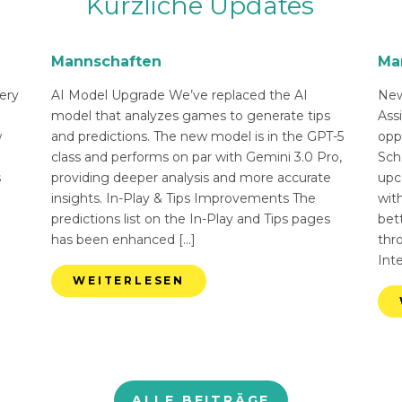
Kürzliche Updates
Mannschaften
Ma
ery
AI Model Upgrade We’ve replaced the AI
New
n
model that analyzes games to generate tips
Ass
w
and predictions. The new model is in the GPT-5
opp
class and performs on par with Gemini 3.0 Pro,
Sch
s
providing deeper analysis and more accurate
upc
insights. In-Play & Tips Improvements The
with
predictions list on the In-Play and Tips pages
bett
has been enhanced […]
thr
Int
WEITERLESEN
ALLE BEITRÄGE