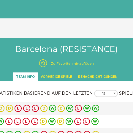
Barcelona (RESISTANCE)
Zu Favoriten hinzufügen
TEAM INFO
VORHERIGE SPIELE
BENACHRICHTIGUNGEN
ATISTIKEN BASIEREND AUF DEN LETZTEN
SPIEL
15
D
D
L
L
L
D
W
D
W
L
W
W
W
L
L
L
L
D
W
D
W
L
L
W