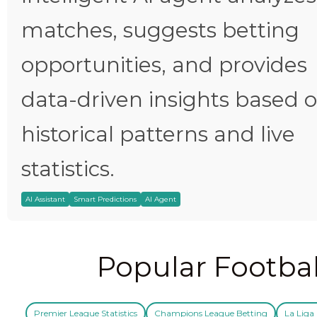
matches, suggests betting
opportunities, and provides
data-driven insights based 
historical patterns and live
statistics.
AI Assistant
Smart Predictions
AI Agent
Popular Footbal
Premier League Statistics
Champions League Betting
La Liga 