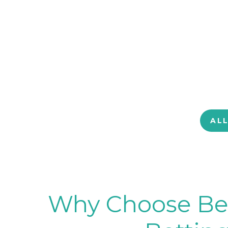
AL
Why Choose BetB