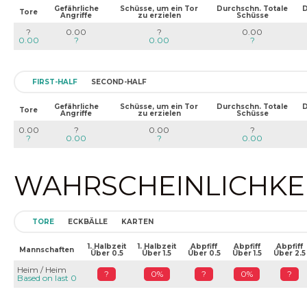
Gefährliche
Schüsse, um ein Tor
Durchschn. Totale
D
Tore
Angriffe
zu erzielen
Schüsse
?
0.00
?
0.00
0.00
?
0.00
?
FIRST-HALF
SECOND-HALF
Gefährliche
Schüsse, um ein Tor
Durchschn. Totale
D
Tore
Angriffe
zu erzielen
Schüsse
0.00
?
0.00
?
?
0.00
?
0.00
WAHRSCHEINLICHKEIT
TORE
ECKBÄLLE
KARTEN
1. Halbzeit
1. Halbzeit
Abpfiff
Abpfiff
Abpfiff
Mannschaften
Über 0.5
Über 1.5
Über 0.5
Über 1.5
Über 2.5
Heim / Heim
?
0%
?
0%
?
Based on last 0