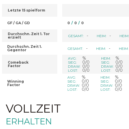
Letzte 15 spielform
GF / GA / GD
0
/
0
/
0
Durchschn. Zeit 1. Tor
-
-
GESAMT:
HEIM:
HEIM
erzielt
Durchschn. Zeit 1.
-
-
GESAMT:
HEIM:
HEIM:
Gegentor
%
%
AVG:
HEIM:
0/0
0/0
Comeback
SIEG:
SIEG:
Factor
0/0
0/0
DRAW:
DRAW:
0/0
0/0
LOST:
LOST:
%
%
AVG:
HEIM:
0/0
0/0
Winning
SIEG:
SIEG:
Factor
0/0
0/0
DRAW:
DRAW:
0/0
0/0
LOST:
LOST:
VOLLZEIT
ERHALTEN