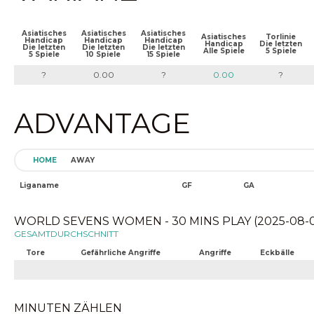
Asiatisches
Asiatisches
Asiatisches
Asiatisches
Torlinie
Handicap
Handicap
Handicap
Handicap
Die letzten
Die letzten
Die letzten
Die letzten
Alle Spiele
5 Spiele
5 Spiele
10 Spiele
15 Spiele
?
0.00
?
0.00
?
ADVANTAGE
HOME
AWAY
Liganame
GF
GA
WORLD SEVENS WOMEN - 30 MINS PLAY (2025-08-07
GESAMTDURCHSCHNITT
Tore
Gefährliche Angriffe
Angriffe
Eckbälle
MINUTEN ZÄHLEN