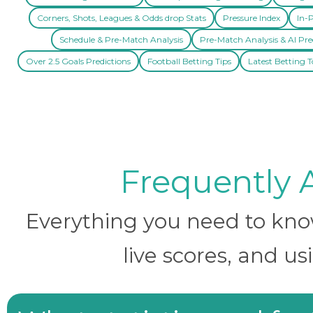
Corners, Shots, Leagues & Odds drop Stats
Pressure Index
In-P
Schedule & Pre-Match Analysis
Pre-Match Analysis & AI Pre
Over 2.5 Goals Predictions
Football Betting Tips
Latest Betting T
Frequently 
Everything you need to know 
live scores, and us