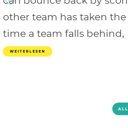
can bounce back by scorin
other team has taken the
time a team falls behind, 
WEITERLESEN
AL