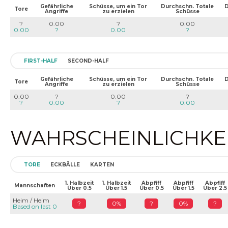
Gefährliche
Schüsse, um ein Tor
Durchschn. Totale
D
Tore
Angriffe
zu erzielen
Schüsse
?
0.00
?
0.00
0.00
?
0.00
?
FIRST-HALF
SECOND-HALF
Gefährliche
Schüsse, um ein Tor
Durchschn. Totale
D
Tore
Angriffe
zu erzielen
Schüsse
0.00
?
0.00
?
?
0.00
?
0.00
WAHRSCHEINLICHKEIT
TORE
ECKBÄLLE
KARTEN
1. Halbzeit
1. Halbzeit
Abpfiff
Abpfiff
Abpfiff
Mannschaften
Über 0.5
Über 1.5
Über 0.5
Über 1.5
Über 2.5
Heim / Heim
?
0%
?
0%
?
Based on last 0