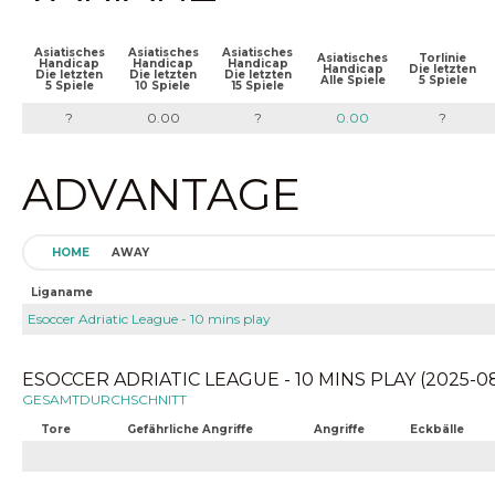
Asiatisches
Asiatisches
Asiatisches
Asiatisches
Torlinie
Handicap
Handicap
Handicap
Handicap
Die letzten
Die letzten
Die letzten
Die letzten
Alle Spiele
5 Spiele
5 Spiele
10 Spiele
15 Spiele
?
0.00
?
0.00
?
ADVANTAGE
HOME
AWAY
Liganame
Esoccer Adriatic League - 10 mins play
ESOCCER ADRIATIC LEAGUE - 10 MINS PLAY (2025-08
GESAMTDURCHSCHNITT
Tore
Gefährliche Angriffe
Angriffe
Eckbälle