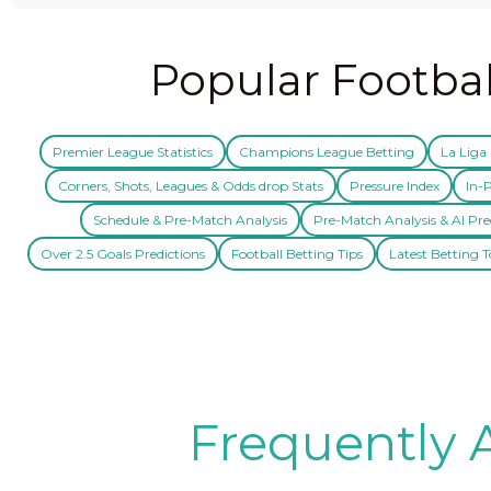
Popular Footbal
Premier League Statistics
Champions League Betting
La Liga 
Corners, Shots, Leagues & Odds drop Stats
Pressure Index
In-P
Schedule & Pre-Match Analysis
Pre-Match Analysis & AI Pre
Over 2.5 Goals Predictions
Football Betting Tips
Latest Betting T
Frequently 