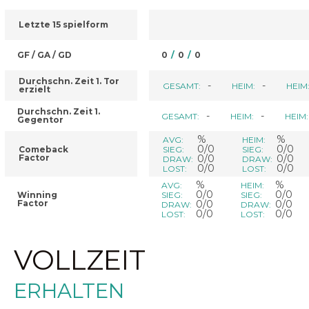
Letzte 15 spielform
GF / GA / GD
0
/
0
/
0
Durchschn. Zeit 1. Tor
-
-
GESAMT:
HEIM:
HEIM
erzielt
Durchschn. Zeit 1.
-
-
GESAMT:
HEIM:
HEIM:
Gegentor
%
%
AVG:
HEIM:
0/0
0/0
Comeback
SIEG:
SIEG:
Factor
0/0
0/0
DRAW:
DRAW:
0/0
0/0
LOST:
LOST:
%
%
AVG:
HEIM:
0/0
0/0
Winning
SIEG:
SIEG:
Factor
0/0
0/0
DRAW:
DRAW:
0/0
0/0
LOST:
LOST:
VOLLZEIT
ERHALTEN