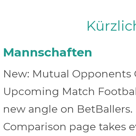
Kürzli
Mannschaften
New: Mutual Opponents C
Upcoming Match Football 
new angle on BetBallers
Comparison page takes eve