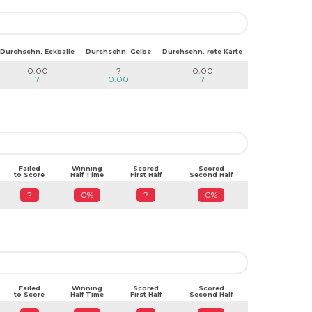
Durchschn. Eckbälle
Durchschn. Gelbe
Durchschn. rote Karte
0.00
?
0.00
?
0.00
?
Failed
Winning
Scored
Scored
to Score
Half Time
First Half
Second Half
?
0%
?
0%
Failed
Winning
Scored
Scored
to Score
Half Time
First Half
Second Half