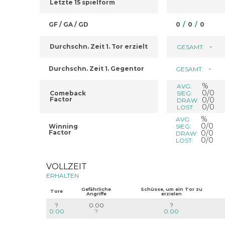
Letzte 15 spielform
GF / GA / GD
0
/
0
/
0
-
Durchschn. Zeit 1. Tor erzielt
GESAMT:
-
Durchschn. Zeit 1. Gegentor
GESAMT:
%
AVG:
0/0
Comeback
SIEG:
Factor
0/0
DRAW:
0/0
LOST:
%
AVG:
0/0
Winning
SIEG:
Factor
0/0
DRAW:
0/0
LOST:
VOLLZEIT
ERHALTEN
Gefährliche
Schüsse, um ein Tor zu
Tore
Angriffe
erzielen
?
0.00
?
0.00
?
0.00