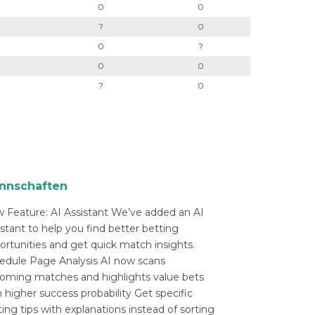
0
0
?
0
0
?
0
0
?
0
nnschaften
 Feature: AI Assistant We’ve added an AI
istant to help you find better betting
ortunities and get quick match insights.
edule Page Analysis AI now scans
oming matches and highlights value bets
 higher success probability Get specific
ing tips with explanations instead of sorting