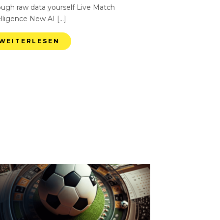
ough raw data yourself Live Match
elligence New AI […]
WEITERLESEN