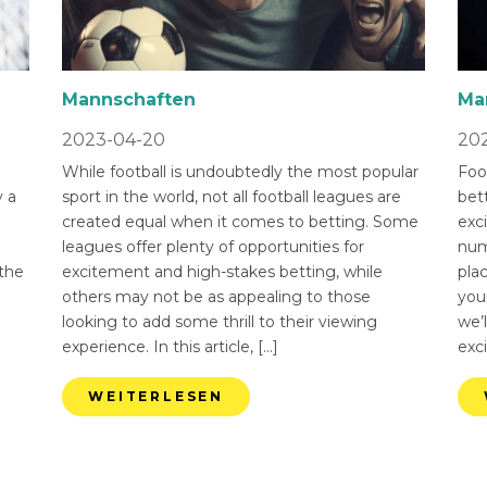
Mannschaften
Ma
2023-04-20
202
While football is undoubtedly the most popular
Foot
 a
sport in the world, not all football leagues are
bet
created equal when it comes to betting. Some
exci
leagues offer plenty of opportunities for
num
 the
excitement and high-stakes betting, while
pla
others may not be as appealing to those
you
looking to add some thrill to their viewing
we’l
experience. In this article, […]
exci
WEITERLESEN