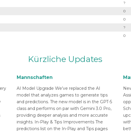
?
0
0
?
0
Kürzliche Updates
Mannschaften
Ma
ery
AI Model Upgrade We’ve replaced the AI
New
n
model that analyzes games to generate tips
Ass
w
and predictions. The new model is in the GPT-5
opp
class and performs on par with Gemini 3.0 Pro,
Sch
s
providing deeper analysis and more accurate
upc
insights. In-Play & Tips Improvements The
with
predictions list on the In-Play and Tips pages
bett