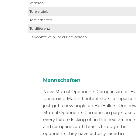
Verloren
Tore erzielt
Tore erhalten
Tordifferenz
Es konnte kein Tor erzielt werden
Mannschaften
New: Mutual Opponents Comparison for Ev
Upcoming Match Football stats compariso
just got a new angle on BetBallers. Our ne
Mutual Opponents Comparison page takes
every fixture kicking off in the next 24 hour
and compares both teams through the
opponents they have actually faced in