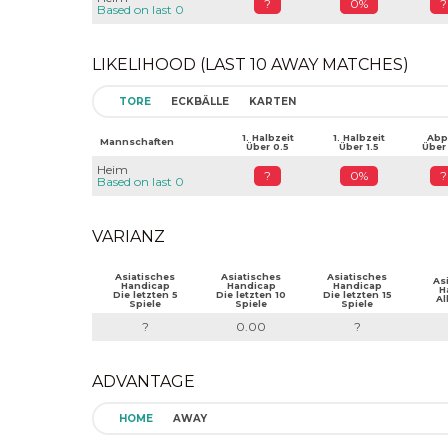
?
0%
?
Based on last 0
LIKELIHOOD (LAST 10 AWAY MATCHES)
TORE
ECKBÄLLE
KARTEN
1. Halbzeit
1. Halbzeit
Abpf
Mannschaften
Über 0.5
Über 1.5
Über
Heim
?
0%
?
Based on last 0
VARIANZ
Asiatisches
Asiatisches
Asiatisches
As
Handicap
Handicap
Handicap
H
Die letzten 5
Die letzten 10
Die letzten 15
Al
Spiele
Spiele
Spiele
?
0.00
?
ADVANTAGE
HOME
AWAY