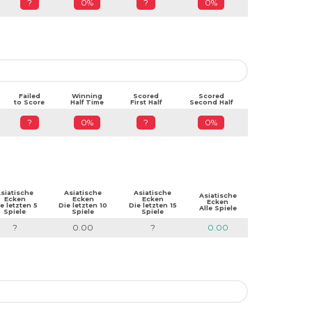
?
0%
?
0%
Failed
Winning
Scored
Scored
to Score
Half Time
First Half
Second Half
?
0%
?
0%
siatische
Asiatische
Asiatische
Asiatische
Ecken
Ecken
Ecken
Ecken
e letzten 5
Die letzten 10
Die letzten 15
Alle Spiele
Spiele
Spiele
Spiele
?
0.00
?
0.00