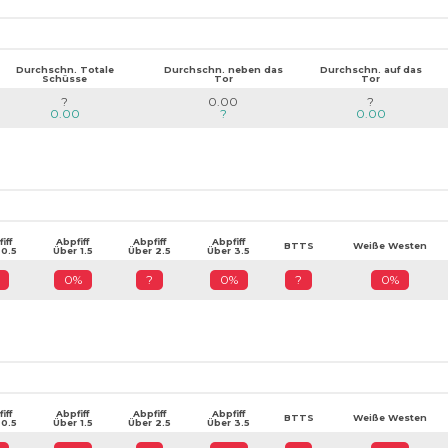
Durchschn. Totale
Durchschn. neben das
Durchschn. auf das
Schüsse
Tor
Tor
?
0.00
?
0.00
?
0.00
iff
Abpfiff
Abpfiff
Abpfiff
BTTS
Weiße Westen
 0.5
Über 1.5
Über 2.5
Über 3.5
0%
?
0%
?
0%
iff
Abpfiff
Abpfiff
Abpfiff
BTTS
Weiße Westen
 0.5
Über 1.5
Über 2.5
Über 3.5