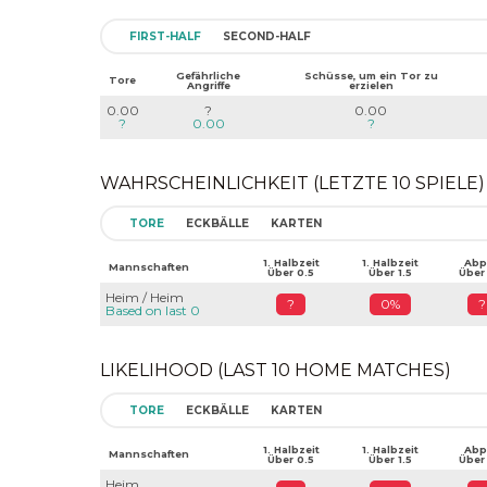
FIRST-HALF
SECOND-HALF
Gefährliche
Schüsse, um ein Tor zu
Tore
Angriffe
erzielen
0.00
?
0.00
?
0.00
?
WAHRSCHEINLICHKEIT (LETZTE 10 SPIELE)
TORE
ECKBÄLLE
KARTEN
1. Halbzeit
1. Halbzeit
Abpf
Mannschaften
Über 0.5
Über 1.5
Über
Heim / Heim
?
0%
?
Based on last 0
LIKELIHOOD (LAST 10 HOME MATCHES)
TORE
ECKBÄLLE
KARTEN
1. Halbzeit
1. Halbzeit
Abpf
Mannschaften
Über 0.5
Über 1.5
Über
Heim