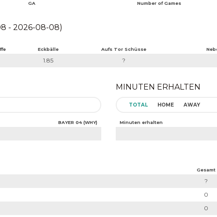
GA
Number of Games
8 - 2026-08-08)
ffe
Eckbälle
Aufs Tor Schüsse
Neb
1.85
?
MINUTEN ERHALTEN
TOTAL
HOME
AWAY
BAYER 04 (WHY)
Minuten erhalten
Gesamt
?
0
0