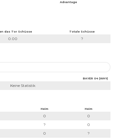
Advantage
en das Tor Schüsse
Totale Schüsse
0.00
?
BAYER 04 (WHY)
Keine Statistik
Heim
Heim
0
0
?
0
0
?