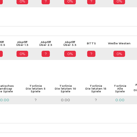
0%
?
0%
?
0%
iff
Abpfiff
Abpfiff
Abpfiff
BTTS
Weiße Westen
 0.5
Über 1.5
Über 2.5
Über 3.5
0%
?
0%
?
0%
A
iatisches
Torlinie
Torlinie
Torlinie
Torlinie
andicap
Die letzten 5
Die letzten 10
Die letzten 15
Alle
Di
le Spiele
Spiele
Spiele
Spiele
Spiele
0.00
?
0.00
?
0.00