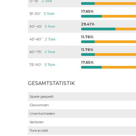
0'-15'
2 Tore
17.65%
15'-30'
3 Tore
29.41%
30'-45'
5 Tore
11.76%
45'-60'
2 Tore
11.76%
60'-75'
2 Tore
17.65%
75'-90'
3 Tore
GESAMTSTATISTIK
Spiele gespielt
Gewonnen
Unentschieden
Verloren
Tore erzielt