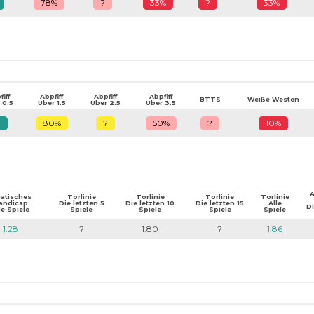
78%
?
33%
?
33%
iff
Abpfiff
Abpfiff
Abpfiff
BTTS
Weiße Westen
 0.5
Über 1.5
Über 2.5
Über 3.5
?
80%
?
50%
?
10%
A
iatisches
Torlinie
Torlinie
Torlinie
Torlinie
andicap
Die letzten 5
Die letzten 10
Die letzten 15
Alle
Di
le Spiele
Spiele
Spiele
Spiele
Spiele
1.28
?
1.80
?
1.86