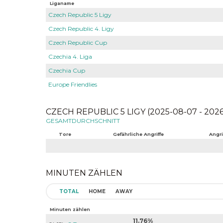
Liganame
Czech Republic 5 Ligy
Czech Republic 4. Ligy
Czech Republic Cup
Czechia 4. Liga
Czechia Cup
Europe Friendlies
CZECH REPUBLIC 5 LIGY (2025-08-07 - 202
GESAMTDURCHSCHNITT
Tore
Gefährliche Angriffe
Angri
MINUTEN ZÄHLEN
TOTAL
HOME
AWAY
Minuten zählen
11.76%