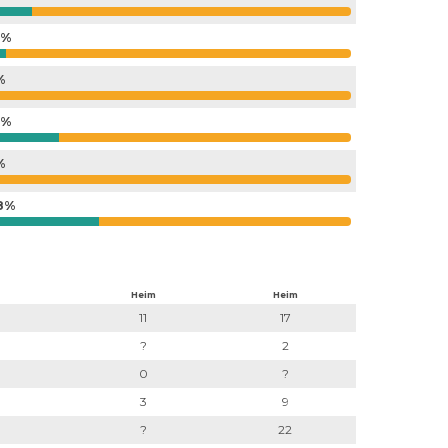
4%
%
4%
%
8%
Heim
Heim
11
17
?
2
0
?
3
9
?
22