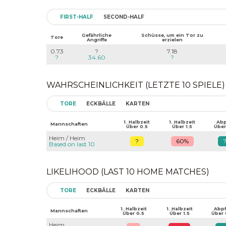
FIRST-HALF
SECOND-HALF
Gefährliche
Schüsse, um ein Tor zu
Tore
Angriffe
erzielen
0.73
?
7.18
?
34.60
?
WAHRSCHEINLICHKEIT (LETZTE 10 SPIELE)
TORE
ECKBÄLLE
KARTEN
1. Halbzeit
1. Halbzeit
Abpf
Mannschaften
Über 0.5
Über 1.5
Über
Heim / Heim
?
60%
Based on last 10
LIKELIHOOD (LAST 10 HOME MATCHES)
TORE
ECKBÄLLE
KARTEN
1. Halbzeit
1. Halbzeit
Abpfi
Mannschaften
Über 0.5
Über 1.5
Über 
Heim