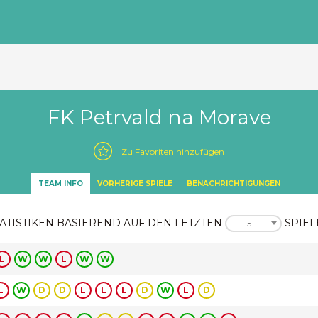
FK Petrvald na Morave
Zu Favoriten hinzufügen
TEAM INFO
VORHERIGE SPIELE
BENACHRICHTIGUNGEN
ATISTIKEN BASIEREND AUF DEN LETZTEN
SPIEL
15
L
W
W
L
W
W
L
W
D
D
L
L
L
D
W
L
D