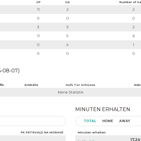
GF
GA
Number of G
11
2
2
0
0
0
3
3
2
11
5
6
0
4
1
0
0
0
6-08-07)
ffe
Eckbälle
Aufs Tor Schüsse
Neb
Keine Statistik
MINUTEN ERHALTEN
TOTAL
HOME
AWAY
FK PETRVALD NA MORAVE
Minuten erhalten
17.2