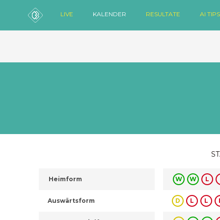
LIVE
KALENDER
RESULTATE
AI TIPS
ST
Heimform
W
W
L
Auswärtsform
D
L
L