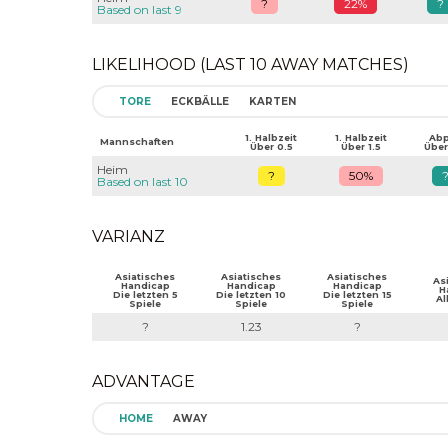
?
22%
?
Based on last 9
LIKELIHOOD (LAST 10 AWAY MATCHES)
TORE
ECKBÄLLE
KARTEN
1. Halbzeit
1. Halbzeit
Abpf
Mannschaften
Über 0.5
Über 1.5
Über
Heim
?
50%
Based on last 10
VARIANZ
Asiatisches
Asiatisches
Asiatisches
As
Handicap
Handicap
Handicap
H
Die letzten 5
Die letzten 10
Die letzten 15
Al
Spiele
Spiele
Spiele
?
1.23
?
ADVANTAGE
HOME
AWAY