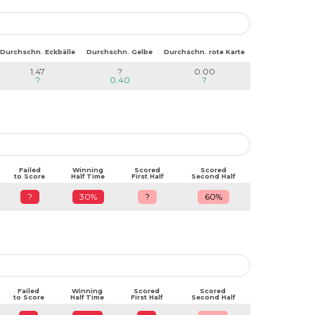
Durchschn. Eckbälle
Durchschn. Gelbe
Durchschn. rote Karte
1.47
?
0.00
?
0.40
?
Failed
Winning
Scored
Scored
to Score
Half Time
First Half
Second Half
?
30%
?
60%
Failed
Winning
Scored
Scored
to Score
Half Time
First Half
Second Half