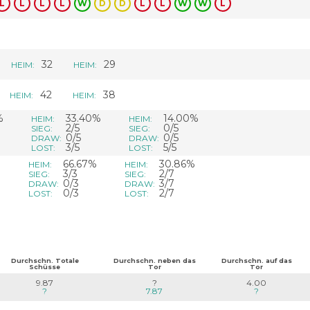
L
L
L
L
W
D
D
L
L
W
W
L
32
29
HEIM:
HEIM:
42
38
HEIM:
HEIM:
%
33.40%
14.00%
HEIM:
HEIM:
2/5
0/5
SIEG:
SIEG:
0/5
0/5
DRAW:
DRAW:
3/5
5/5
LOST:
LOST:
%
66.67%
30.86%
HEIM:
HEIM:
3/3
2/7
SIEG:
SIEG:
0/3
3/7
DRAW:
DRAW:
0/3
2/7
LOST:
LOST:
Durchschn. Totale
Durchschn. neben das
Durchschn. auf das
Schüsse
Tor
Tor
9.87
?
4.00
?
7.87
?