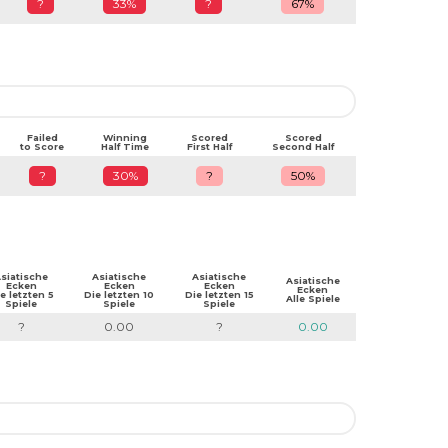
?
33%
?
67%
Failed
Winning
Scored
Scored
to Score
Half Time
First Half
Second Half
?
30%
?
50%
siatische
Asiatische
Asiatische
Asiatische
Ecken
Ecken
Ecken
Ecken
e letzten 5
Die letzten 10
Die letzten 15
Alle Spiele
Spiele
Spiele
Spiele
?
0.00
?
0.00