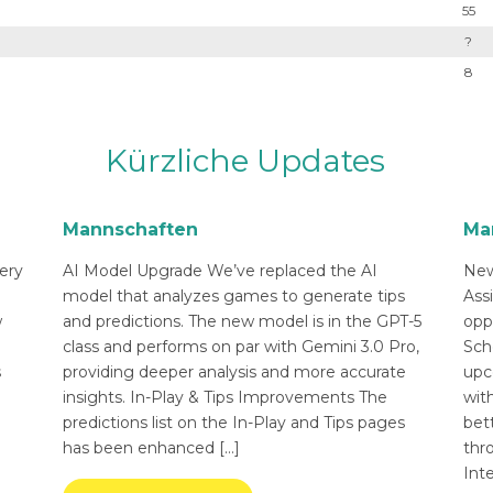
55
?
8
Kürzliche Updates
Mannschaften
Ma
ery
AI Model Upgrade We’ve replaced the AI
New
n
model that analyzes games to generate tips
Ass
w
and predictions. The new model is in the GPT-5
opp
class and performs on par with Gemini 3.0 Pro,
Sch
s
providing deeper analysis and more accurate
upc
insights. In-Play & Tips Improvements The
with
predictions list on the In-Play and Tips pages
bett
has been enhanced […]
thr
Int