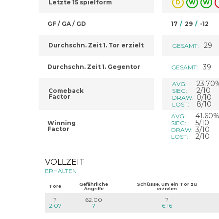
Letzte 15 spielform
D
W
W
GF / GA / GD
17
/
29
/
-12
29
Durchschn. Zeit 1. Tor erzielt
GESAMT:
39
Durchschn. Zeit 1. Gegentor
GESAMT:
23.70
AVG:
2/10
Comeback
SIEG:
Factor
0/10
DRAW:
8/10
LOST:
41.60
AVG:
5/10
Winning
SIEG:
Factor
3/10
DRAW:
2/10
LOST:
VOLLZEIT
ERHALTEN
Gefährliche
Schüsse, um ein Tor zu
Tore
Angriffe
erzielen
?
62.00
?
2.07
?
6.16