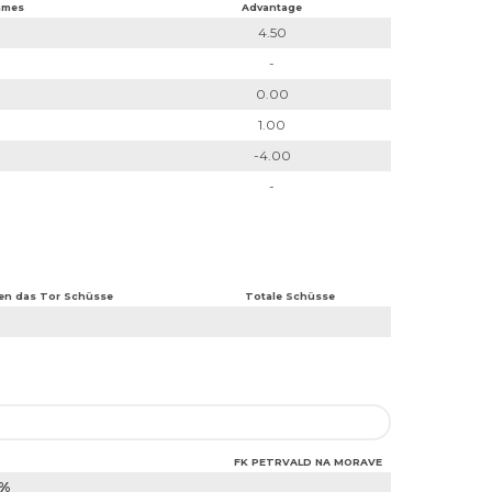
ames
Advantage
4.50
-
0.00
1.00
-4.00
-
en das Tor Schüsse
Totale Schüsse
FK PETRVALD NA MORAVE
4%