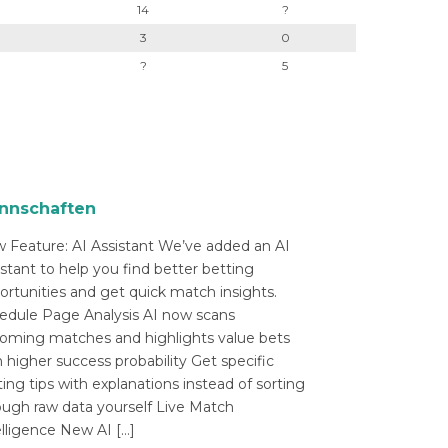
14
?
3
0
?
5
nnschaften
 Feature: AI Assistant We’ve added an AI
istant to help you find better betting
ortunities and get quick match insights.
edule Page Analysis AI now scans
oming matches and highlights value bets
 higher success probability Get specific
ing tips with explanations instead of sorting
ough raw data yourself Live Match
elligence New AI […]