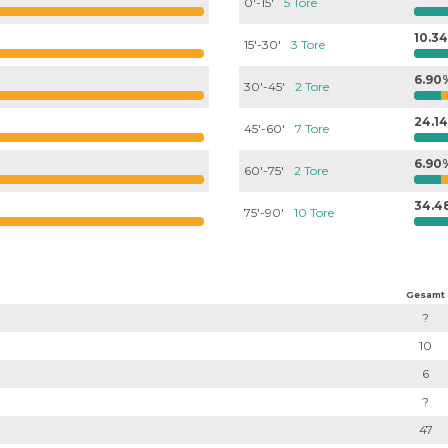
0'-15'
5 Tore
10.3
15'-30'
3 Tore
6.90
30'-45'
2 Tore
24.1
45'-60'
7 Tore
6.90
60'-75'
2 Tore
34.4
75'-90'
10 Tore
Gesamt
?
10
6
?
47