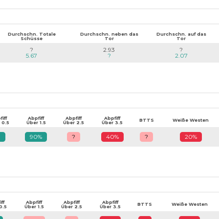
Durchschn. Totale
Durchschn. neben das
Durchschn. auf das
Schüsse
Tor
Tor
?
2.93
?
5.67
?
2.07
iff
Abpfiff
Abpfiff
Abpfiff
BTTS
Weiße Westen
 0.5
Über 1.5
Über 2.5
Über 3.5
?
90%
?
40%
?
20%
ff
Abpfiff
Abpfiff
Abpfiff
BTTS
Weiße Westen
0.5
Über 1.5
Über 2.5
Über 3.5