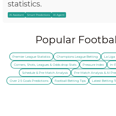
statistics.
AI Assistant
Smart Predictions
AI Agent
Popular Footbal
Premier League Statistics
Champions League Betting
La Liga 
Corners, Shots, Leagues & Odds drop Stats
Pressure Index
In-P
Schedule & Pre-Match Analysis
Pre-Match Analysis & AI Pre
Over 2.5 Goals Predictions
Football Betting Tips
Latest Betting T