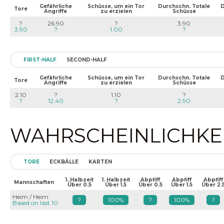
Gefährliche
Schüsse, um ein Tor
Durchschn. Totale
D
Tore
Angriffe
zu erzielen
Schüsse
?
26.90
?
3.90
3.90
?
1.00
?
FIRST-HALF
SECOND-HALF
Gefährliche
Schüsse, um ein Tor
Durchschn. Totale
D
Tore
Angriffe
zu erzielen
Schüsse
2.10
?
1.10
?
?
12.40
?
2.90
WAHRSCHEINLICHKEIT
TORE
ECKBÄLLE
KARTEN
1. Halbzeit
1. Halbzeit
Abpfiff
Abpfiff
Abpfiff
Mannschaften
Über 0.5
Über 1.5
Über 0.5
Über 1.5
Über 2.
Heim / Heim
?
100%
?
100%
?
Based on last 10