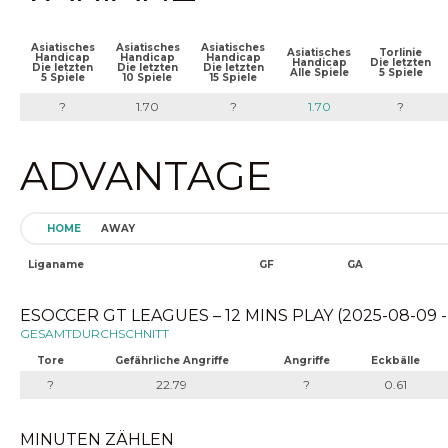
Asiatisches
Asiatisches
Asiatisches
Asiatisches
Torlinie
Handicap
Handicap
Handicap
Handicap
Die letzten
Die letzten
Die letzten
Die letzten
Alle Spiele
5 Spiele
5 Spiele
10 Spiele
15 Spiele
?
1.70
?
1.70
?
ADVANTAGE
HOME
AWAY
Liganame
GF
GA
ESOCCER GT LEAGUES – 12 MINS PLAY (2025-08-09 -
GESAMTDURCHSCHNITT
Tore
Gefährliche Angriffe
Angriffe
Eckbälle
?
22.79
?
0.61
MINUTEN ZÄHLEN