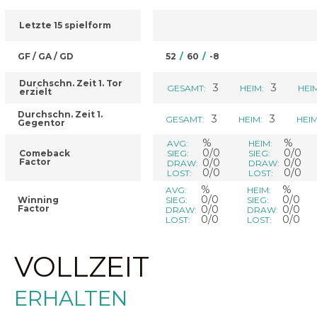
Letzte 15 spielform
GF / GA / GD
52
/
60
/
-8
Durchschn. Zeit 1. Tor
3
3
GESAMT:
HEIM:
HEI
erzielt
Durchschn. Zeit 1.
3
3
GESAMT:
HEIM:
HEIM
Gegentor
%
%
AVG:
HEIM:
0/0
0/0
Comeback
SIEG:
SIEG:
Factor
0/0
0/0
DRAW:
DRAW:
0/0
0/0
LOST:
LOST:
%
%
AVG:
HEIM:
0/0
0/0
Winning
SIEG:
SIEG:
Factor
0/0
0/0
DRAW:
DRAW:
0/0
0/0
LOST:
LOST:
VOLLZEIT
ERHALTEN