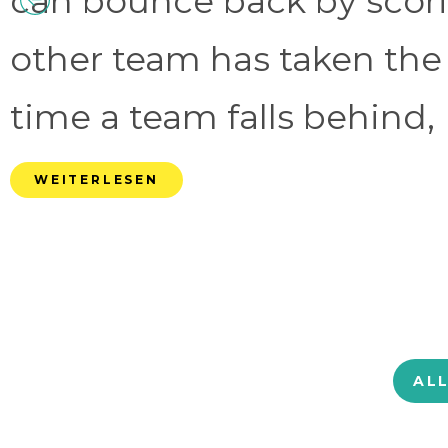
can bounce back by scorin
other team has taken the
time a team falls behind, 
WEITERLESEN
AL