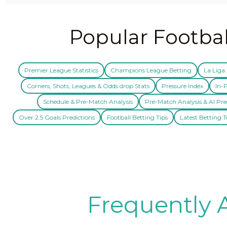
Popular Footbal
Premier League Statistics
Champions League Betting
La Liga 
Corners, Shots, Leagues & Odds drop Stats
Pressure Index
In-P
Schedule & Pre-Match Analysis
Pre-Match Analysis & AI Pre
Over 2.5 Goals Predictions
Football Betting Tips
Latest Betting T
Frequently 