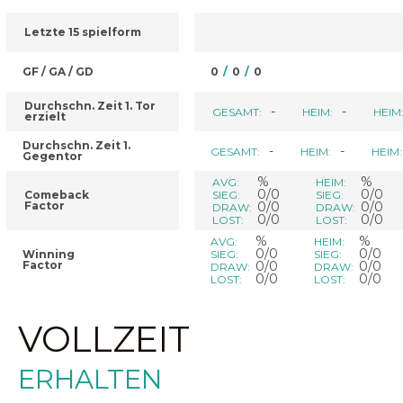
Letzte 15 spielform
GF / GA / GD
0
/
0
/
0
Durchschn. Zeit 1. Tor
-
-
GESAMT:
HEIM:
HEIM
erzielt
Durchschn. Zeit 1.
-
-
GESAMT:
HEIM:
HEIM:
Gegentor
%
%
AVG:
HEIM:
0/0
0/0
Comeback
SIEG:
SIEG:
Factor
0/0
0/0
DRAW:
DRAW:
0/0
0/0
LOST:
LOST:
%
%
AVG:
HEIM:
0/0
0/0
Winning
SIEG:
SIEG:
Factor
0/0
0/0
DRAW:
DRAW:
0/0
0/0
LOST:
LOST:
VOLLZEIT
ERHALTEN