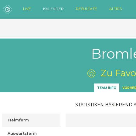
LIVE
KALENDER
RESULTATE
AI TIPS
Broml
Zu Favo
TEAM INFO
VORHER
STATISTIKEN BASIEREND 
Heimform
Auswärtsform