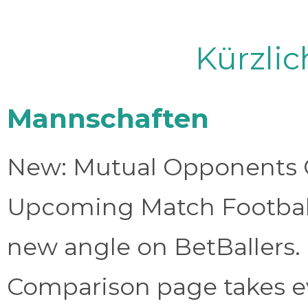
Kürzli
Mannschaften
New: Mutual Opponents C
Upcoming Match Football 
new angle on BetBallers
Comparison page takes eve