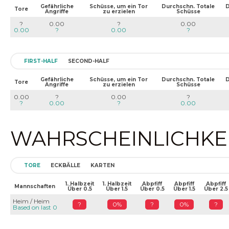
Gefährliche
Schüsse, um ein Tor
Durchschn. Totale
D
Tore
Angriffe
zu erzielen
Schüsse
?
0.00
?
0.00
0.00
?
0.00
?
FIRST-HALF
SECOND-HALF
Gefährliche
Schüsse, um ein Tor
Durchschn. Totale
D
Tore
Angriffe
zu erzielen
Schüsse
0.00
?
0.00
?
?
0.00
?
0.00
WAHRSCHEINLICHKEIT
TORE
ECKBÄLLE
KARTEN
1. Halbzeit
1. Halbzeit
Abpfiff
Abpfiff
Abpfiff
Mannschaften
Über 0.5
Über 1.5
Über 0.5
Über 1.5
Über 2.5
Heim / Heim
?
0%
?
0%
?
Based on last 0