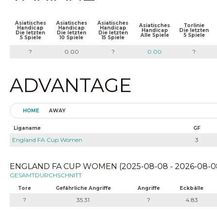
Asiatisches
Asiatisches
Asiatisches
Asiatisches
Torlinie
Handicap
Handicap
Handicap
Handicap
Die letzten
Die letzten
Die letzten
Die letzten
Alle Spiele
5 Spiele
5 Spiele
10 Spiele
15 Spiele
?
0.00
?
0.00
?
ADVANTAGE
HOME
AWAY
Liganame
GF
England FA Cup Women
3
ENGLAND FA CUP WOMEN (2025-08-08 - 2026-08-0
GESAMTDURCHSCHNITT
Tore
Gefährliche Angriffe
Angriffe
Eckbälle
?
35.31
?
4.83