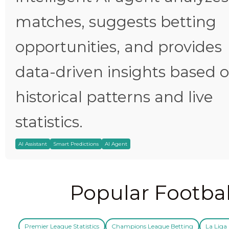
matches, suggests betting
opportunities, and provides
data-driven insights based 
historical patterns and live
statistics.
AI Assistant
Smart Predictions
AI Agent
Popular Footbal
Premier League Statistics
Champions League Betting
La Liga 