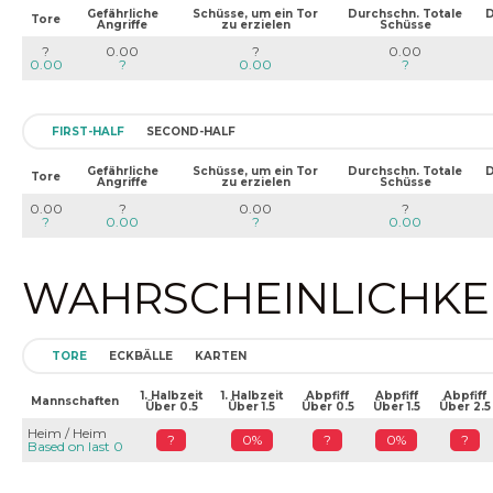
Gefährliche
Schüsse, um ein Tor
Durchschn. Totale
D
Tore
Angriffe
zu erzielen
Schüsse
?
0.00
?
0.00
0.00
?
0.00
?
FIRST-HALF
SECOND-HALF
Gefährliche
Schüsse, um ein Tor
Durchschn. Totale
D
Tore
Angriffe
zu erzielen
Schüsse
0.00
?
0.00
?
?
0.00
?
0.00
WAHRSCHEINLICHKEIT
TORE
ECKBÄLLE
KARTEN
1. Halbzeit
1. Halbzeit
Abpfiff
Abpfiff
Abpfiff
Mannschaften
Über 0.5
Über 1.5
Über 0.5
Über 1.5
Über 2.5
Heim / Heim
?
0%
?
0%
?
Based on last 0