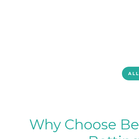
AL
Why Choose BetB