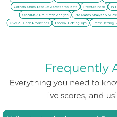
Corners, Shots, Leagues & Odds drop Stats
Pressure Index
In-P
Schedule & Pre-Match Analysis
Pre-Match Analysis & AI Pre
Over 2.5 Goals Predictions
Football Betting Tips
Latest Betting T
Frequently 
Everything you need to know 
live scores, and us