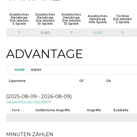
Asiatisches
Asiatisches
Asiatisches
Asiatisches
Torlinie
Handicap
Handicap
Handicap
Handicap
Die letzten
Die letzten
Die letzten
Die letzten
Alle Spiele
5 Spiele
5 Spiele
10 Spiele
15 Spiele
?
0.00
?
0.00
?
ADVANTAGE
HOME
AWAY
Liganame
GF
GA
(2025-08-09 - 2026-08-09)
GESAMTDURCHSCHNITT
Tore
Gefährliche Angriffe
Angriffe
Eckbälle
MINUTEN ZÄHLEN