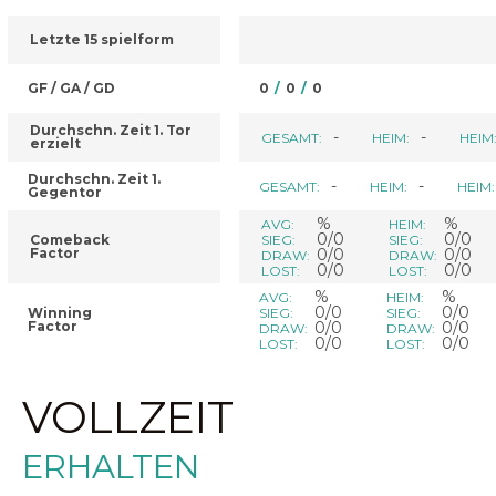
Letzte 15 spielform
GF / GA / GD
0
/
0
/
0
Durchschn. Zeit 1. Tor
-
-
GESAMT:
HEIM:
HEIM
erzielt
Durchschn. Zeit 1.
-
-
GESAMT:
HEIM:
HEIM:
Gegentor
%
%
AVG:
HEIM:
0/0
0/0
Comeback
SIEG:
SIEG:
Factor
0/0
0/0
DRAW:
DRAW:
0/0
0/0
LOST:
LOST:
%
%
AVG:
HEIM:
0/0
0/0
Winning
SIEG:
SIEG:
Factor
0/0
0/0
DRAW:
DRAW:
0/0
0/0
LOST:
LOST:
VOLLZEIT
ERHALTEN