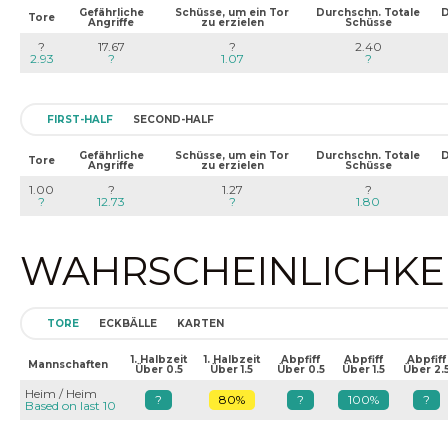
Gefährliche
Schüsse, um ein Tor
Durchschn. Totale
D
Tore
Angriffe
zu erzielen
Schüsse
?
17.67
?
2.40
2.93
?
1.07
?
FIRST-HALF
SECOND-HALF
Gefährliche
Schüsse, um ein Tor
Durchschn. Totale
D
Tore
Angriffe
zu erzielen
Schüsse
1.00
?
1.27
?
?
12.73
?
1.80
WAHRSCHEINLICHKEIT
TORE
ECKBÄLLE
KARTEN
1. Halbzeit
1. Halbzeit
Abpfiff
Abpfiff
Abpfiff
Mannschaften
Über 0.5
Über 1.5
Über 0.5
Über 1.5
Über 2.
Heim / Heim
?
80%
?
100%
?
Based on last 10