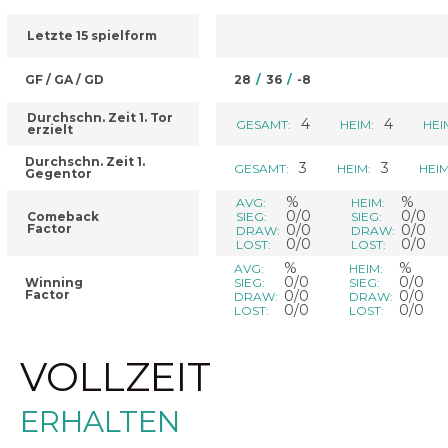
Letzte 15 spielform
GF / GA / GD
28
/
36
/
-8
Durchschn. Zeit 1. Tor
4
4
GESAMT:
HEIM:
HEI
erzielt
Durchschn. Zeit 1.
3
3
GESAMT:
HEIM:
HEIM
Gegentor
%
%
AVG:
HEIM:
0/0
0/0
Comeback
SIEG:
SIEG:
Factor
0/0
0/0
DRAW:
DRAW:
0/0
0/0
LOST:
LOST:
%
%
AVG:
HEIM:
0/0
0/0
Winning
SIEG:
SIEG:
Factor
0/0
0/0
DRAW:
DRAW:
0/0
0/0
LOST:
LOST:
VOLLZEIT
ERHALTEN