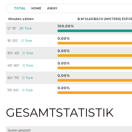
TOTAL
HOME
AWAY
Minuten zählen
B.M'GLADBACH (MISTERX) ESPO
100.00%
0'-15'
28 Tore
0.00%
15'-30'
0 Tore
0.00%
30'-45'
0 Tore
0.00%
45'-60'
0 Tore
0.00%
60'-75'
0 Tore
0.00%
75'-90'
0 Tore
GESAMTSTATISTIK
Spiele gespielt