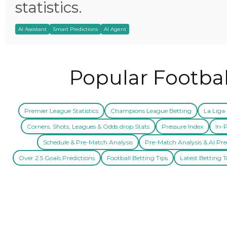
statistics.
AI Assistant
Smart Predictions
AI Agent
Popular Footbal
Premier League Statistics
Champions League Betting
La Liga 
Corners, Shots, Leagues & Odds drop Stats
Pressure Index
In-P
Schedule & Pre-Match Analysis
Pre-Match Analysis & AI Pre
Over 2.5 Goals Predictions
Football Betting Tips
Latest Betting T