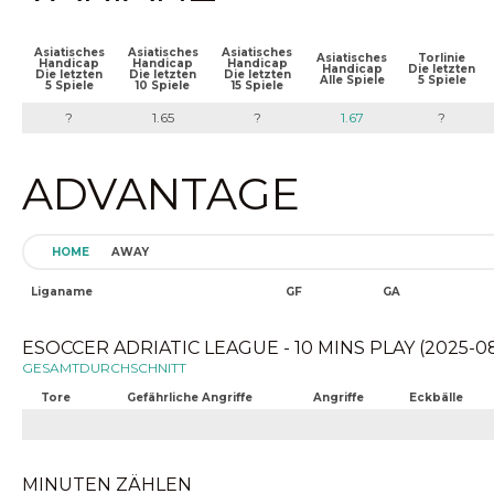
Asiatisches
Asiatisches
Asiatisches
Asiatisches
Torlinie
Handicap
Handicap
Handicap
Handicap
Die letzten
Die letzten
Die letzten
Die letzten
Alle Spiele
5 Spiele
5 Spiele
10 Spiele
15 Spiele
?
1.65
?
1.67
?
ADVANTAGE
HOME
AWAY
Liganame
GF
GA
ESOCCER ADRIATIC LEAGUE - 10 MINS PLAY (2025-08-
GESAMTDURCHSCHNITT
Tore
Gefährliche Angriffe
Angriffe
Eckbälle
MINUTEN ZÄHLEN